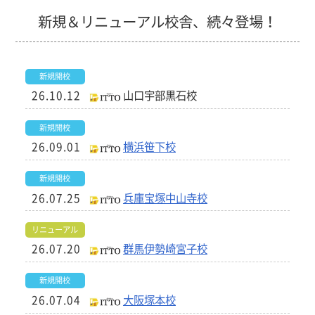
新規＆リニューアル校舎、続々登場！
新規開校
26.10.12
山口宇部黒石校
新規開校
26.09.01
横浜笹下校
新規開校
26.07.25
兵庫宝塚中山寺校
リニューアル
26.07.20
群馬伊勢崎宮子校
新規開校
26.07.04
大阪塚本校