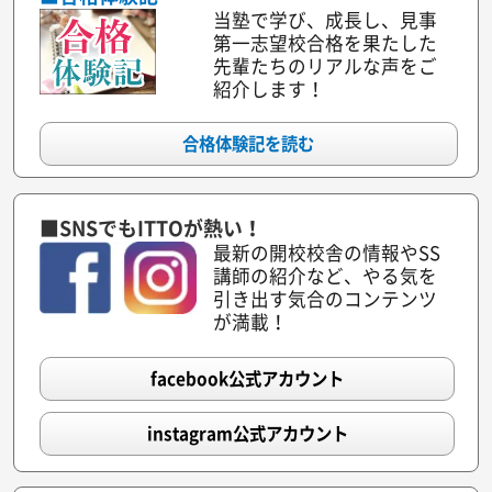
当塾で学び、成長し、見事
26.03.14
札幌新琴似校
第一志望校合格を果たした
先輩たちのリアルな声をご
新規開校
紹介します！
26.03.14
島根出雲矢野校
合格体験記を読む
新規開校
26.03.05
鳥取米子皆生校
■SNSでもITTOが熱い！
新規開校
最新の開校校舎の情報やSS
26.03.02
静岡御前崎校
講師の紹介など、やる気を
引き出す気合のコンテンツ
が満載！
もっと見る
facebook公式アカウント
instagram公式アカウント