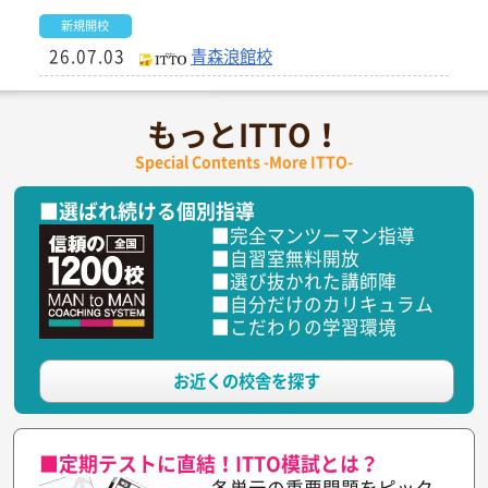
新規開校
26.07.03
青森浪館校
リニューアル
もっとITTO！
26.07.01
宮城仙台沖野校
Special Contents -More ITTO-
新規開校
■選ばれ続ける個別指導
26.06.06
鹿児島霧島隼人校
■完全マンツーマン指導
■自習室無料開放
新規開校
■選び抜かれた講師陣
26.06.01
奈良桜井校
■自分だけのカリキュラム
■こだわりの学習環境
リニューアル
26.06.01
住道校
お近くの校舎を探す
移転開校
26.06.01
群馬玉村校
■定期テストに直結！ITTO模試とは？
各単元の重要問題をピック