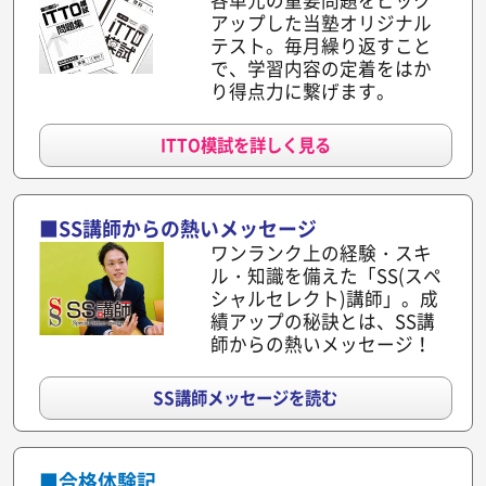
リニューアル
アップした当塾オリジナル
26.05.08
調布ヶ丘校
テスト。毎月繰り返すこと
で、学習内容の定着をはか
り得点力に繋げます。
リニューアル
26.05.06
鹿児島真砂本町校
ITTO模試を詳しく見る
リニューアル
26.04.01
調布飛田給校
■SS講師からの熱いメッセージ
リニューアル
ワンランク上の経験・スキ
ル・知識を備えた「SS(スペ
26.03.26
千葉中央校
シャルセレクト)講師」。成
績アップの秘訣とは、SS講
リニューアル
師からの熱いメッセージ！
26.03.26
江戸川船堀北校
SS講師メッセージを読む
リニューアル
26.03.26
文京小石川校
■合格体験記
新規開校