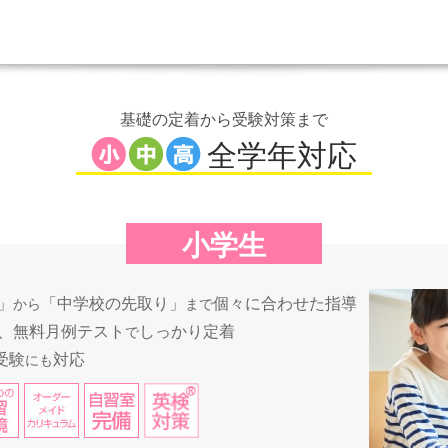
基礎の定着から受験対策まで
全学年対応
小学生
」
「中学校の先取り」
個々に合わせた指導
から
まで
、無料月例テスト
しっかり定着
で
受験
対応
にも