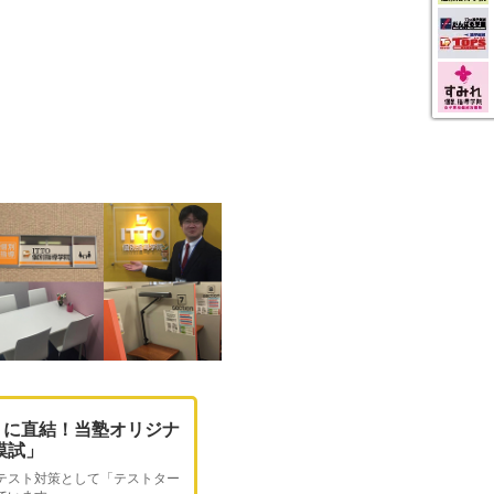
トに直結！当塾オリジナ
O模試」
テスト対策として「テストター