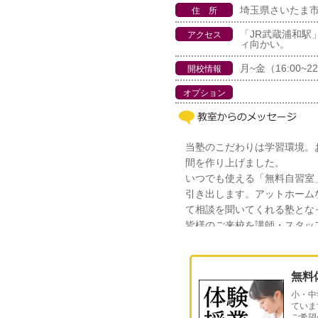
埼玉県さいたま市南
住 所
「JR武蔵浦和駅
アクセス
ィ向かい。
月~金（16:00~22
開校情報
オプション
当塾のこだわりは学習環境。
間を作り上げました。
いつでも使える「無料自習室
引き出します。アットホーム
て相談を聞いてくれる塾とな
皆様のご来校を講師・スタッ
無料
小・中
ていま
ご希望