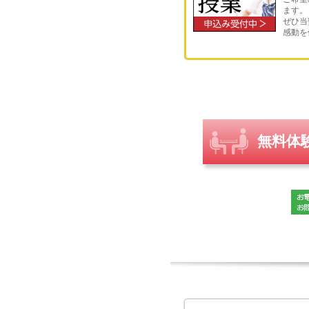
ます。
ぜひ当
感動を
無料体