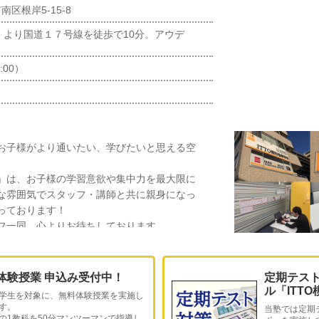
区根岸5-15-8
」より国道１７号線を徒歩で10分。アウデ
:00）
お子様がより通いたい、学びたいと思える空
」は、お子様の学習意欲や集中力を最大限に
な雰囲気でスタッフ・講師と共に親身になっ
っております！
フ一同、心よりお待ちしております。
体験授業 申込み受付中！
定期テス
ル「ITT
学生を対象に、無料体験授業を実施し
す。
当塾では定期
の1教科を50分マンツーマンで指導し