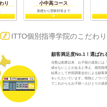
だわり
小中高コース
校
基礎から受験対策まで
ITTO個別指導学院のこだわり
顧客満足度No.1！選ば
当塾は創業以来、お子様の成長には
成せないことがあると考え、個別指
結果として外部調査会社による顧客
をいただいています。情熱とノウハ
でこれからもお子様一人ひとりの成