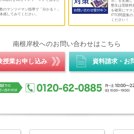
ボ」を実施し
塾生は受験料
塾のマンツーマン指導で「分かる！」
を確実にマス
体感してみてください。
ITTO問題集
ください！
南根岸校へのお問い合わせはこちら
験授業お申し込み
資料請求・お