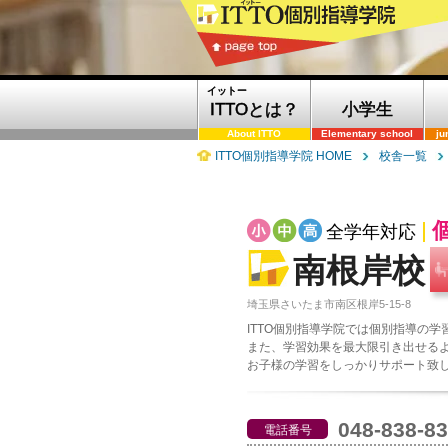
イットー
ITTOとは？
小学生
About ITTO
Elementary school
ju
ITTO個別指導学院 HOME
校舎一覧
全学年対応
南根岸校
埼玉県さいたま市南区根岸5-15-8
ITTO個別指導学院では個別指導の
また、学習効果を最大限引き出せる
お子様の学習をしっかりサポート致
048-838-8
電話番号