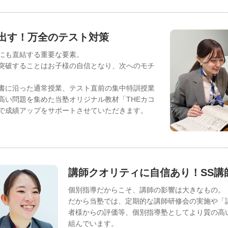
出す！万全のテスト対策
にも直結する重要な要素。
突破することはお子様の自信となり、次へのモチ
書に沿った通常授業、テスト直前の集中特訓授業
高い問題を集めた当塾オリジナル教材「THEカコ
で成績アップをサポートさせていただきます。
講師クオリティに自信あり！SS講
個別指導だからこそ、講師の影響は大きなもの。
だから当塾では、定期的な講師研修会の実施や「
者様からの評価等、個別指導塾としてより質の高
組んでいます。