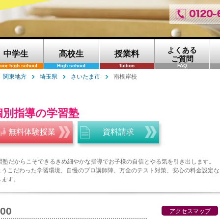
よくある
中学生
高校生
授業料
ご質問
nior high school
High school
Tuition
FAQ
関東地方
埼玉県
さいたま市
南根岸校
個別指導の学習塾
無料体験授業
資料請求
学習塾だからこそできるきめ細やかな指導でお子様の自信とやる気を引き出します。
ようこだわった学習環境、自慢のプロ講師陣、万全のテスト対策、安心の料金設定な
します。
300
アクセスマップ