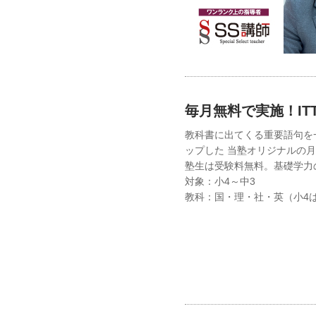
毎月無料で実施！IT
教科書に出てくる重要語句を
ップした 当塾オリジナルの
塾生は受験料無料。基礎学力
対象：小4～中3
教科：国・理・社・英（小4