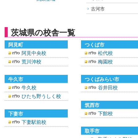
古河市
茨城県の校舎一覧
阿見町
つくば市
阿見中央校
松代校
荒川沖校
梅園校
牛久市
つくばみらい市
牛久校
谷井田校
ひたち野うしく校
筑西市
下館校
下妻市
下妻駅前校
取手市