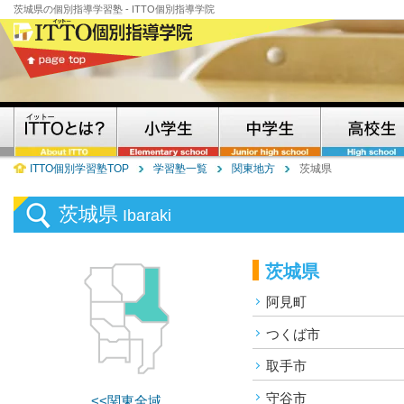
茨城県の個別指導学習塾 - ITTO個別指導学院
ITTO個別学習塾TOP
学習塾一覧
関東地方
茨城県
茨城県
Ibaraki
茨城県
阿見町
つくば市
取手市
守谷市
<<関東全域