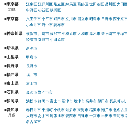
東京都
江東区
江戸川区
足立区
練馬区
葛飾区
世田谷区
品川区
大田
23区
中野区
杉並区
板橋区
東京都
八王子市
小平市
町田市
立川市
国立市
昭島市
日野市
西東京
小金井市
府中市
調布市
神奈川県
横浜市
川崎市
藤沢市
相模原市
大和市
厚木市
茅ヶ崎市
平塚
綾瀬市
秦野市
小田原市
新潟県
新潟市
山梨県
甲府市
長野県
長野市
福井県
福井市
富山県
富山市
石川県
金沢市
野々市市
静岡県
浜松市
静岡市
富士市
沼津市
焼津市
袋井市
磐田市
長泉町
掛
愛知県
春日井市
東浦町
小牧市
知多市
東海市
稲沢市
瀬戸市
北名古
尾張
大府市
あま市
尾張旭市
愛西市
日進市
一宮市
半田市
豊明市
名古屋市