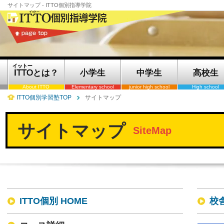
サイトマップ - ITTO個別指導学院
イットー
ITTOとは？
小学生
中学生
高校生
About ITTO
Elementary school
junior high school
High school
ITTO個別学習塾TOP
サイトマップ
サイトマップ
SiteMap
ITTO個別 HOME
校