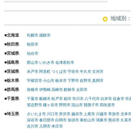
地域別
北海道
札幌市
函館市
秋田県
秋田市
宮城県
仙台市
福島県
郡山市
いわき市
会津若松市
茨城県
水戸市
阿見町
つくば市
守谷市
牛久市
古河市
栃木県
宇都宮市
小山市
栃木市
下野市
佐野市
真岡市
群馬県
前橋市
伊勢崎
高崎市
館林市
太田市
千葉県
千葉市
船橋市
松戸市
柏市
市川市
八千代市
白井市
佐倉市
市
習志野市
鎌ヶ谷市
野田市
流山市
我孫子市
四街道市
埼玉県
さいたま市
川口市
所沢市
越谷市
上尾市
川越市
草加市
北本
深谷市
春日部市
白岡市
加須市
東松山市
鴻巣市
熊谷市
久喜
吉川市
入間市
本庄市