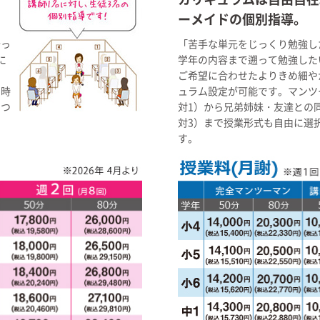
ーメイドの個別指導。
沿っ
「苦手な単元をじっくり勉強し
に
学年の内容まで遡って勉強した
、
ご希望に合わせたよりきめ細や
く時
ュラム設定が可能です。マンツ
につ
対1）から兄弟姉妹・友達との
対3）まで授業形式も自由に選
す。