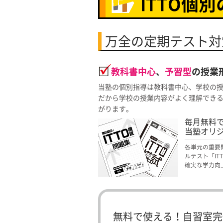
ITTO個
万全の定期テスト対
教科書中心
、
予習型
の授業
当塾の個別指導は教科書中心、学校の
だから学校の授業内容がよく理解でき
がります。
毎月無料
当塾オリ
各単元の重要
ルテスト「I
確実な学力向
無料で使える！自習室完