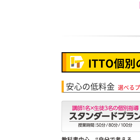
ITTO個
安心の低料金
選べる
教科書中心。“自分で考える