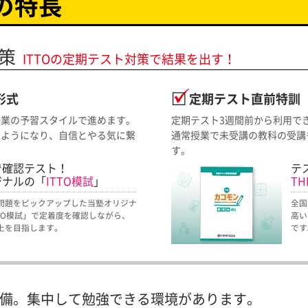
別の特長
策
ITTOの定期テスト対策で結果を出す！
形式
定期テスト直前特訓
授業の予習スタイルで進めます。
定期テスト3週間前から利用で
るようになり、自信とやる気に繋
通常授業で未受講の教科の受講
す。
で確認テスト！
テ
ジナルの「
ITTO模試
」
T
問題をピックアップした当塾オリジナ
全国
TTO模試」で定着度を確認しながら、
高い
上を目指します。
です
備。
集中して勉強できる環境があります。