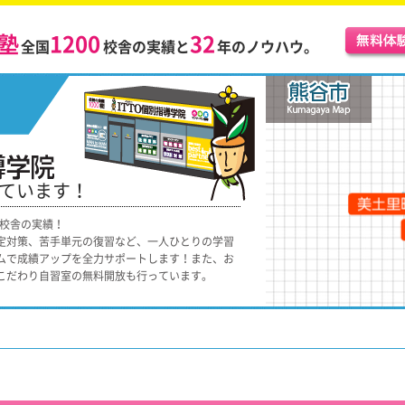
塾
1200
32
全国
校舎の実績と
年のノウハウ。
しています！
0校舎の実績！
定対策、苦手単元の復習など、一人ひとりの学習
ムで成績アップを全力サポートします！また、お
こだわり自習室の無料開放も行っています。