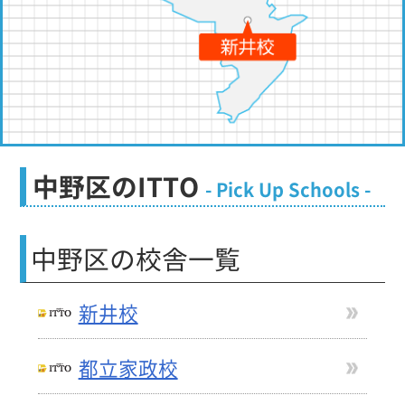
中野区のITTO
- Pick Up Schools -
中野区
の校舎一覧
新井校
都立家政校