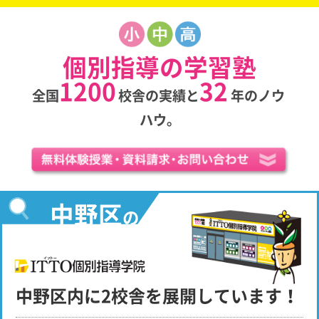
個別指導の学習塾
1200
32
全国
校舎の実績と
年のノウ
ハウ。
中野区
の
中野区内に2校舎を展開しています！