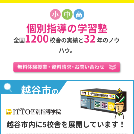
個別指導の学習塾
1200
32
全国
校舎の実績と
年のノウ
ハウ。
越谷市
の
越谷市内に5校舎を展開しています！