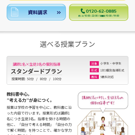
0120-62-0885
資料請求
月～土 10:00～22:00 / 日曜日 10:00～19:00
選べる授業プラン
小学生・中学生
講師1名×生徒3名の個別指導
対象
スタンダードプラン
1対3個別指導形式
形式
5教科対応
教科
授業時間:
50分
80分
100分
教科書中心。
”考える力”が身につく。
授業は学校の予習を中心に、教科書に沿
った内容で行います。授業形式は講師1
名につき生徒3名。指導を受ける時間の
他に、「自分で考える時間」「自分の力
で解く時間」を持つことで、確かな学力