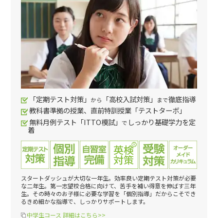
「定期テスト対策」
「高校入試対策」
徹底指導
から
まで
教科書準拠の授業、直前特訓授業「テストターボ」
無料月例テスト「ITTO模試」
しっかり基礎学力を定
で
着
スタートダッシュが大切な一年生。効率良い定期テスト対策が必要
な二年生。第一志望校合格に向けて、苦手を補い得意を伸ばす三年
生。その時々のお子様に必要な学習を「個別指導」だからこそでき
るきめ細かな指導で、しっかりサポートします。
中学生コース 詳細はこちら>>