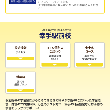
にマスターしていきます。
ITTO問題集のご購入はこちらからお申込みくださ
い！
ITTO個別指導学院 | 埼玉県幸手市
幸手駅前校
校舎情報
ITTO個別の
小中高
こだわり
コース
アクセス
顧客満足度
基礎から
No.1！
受験対策まで
授業料
選べる
授業プラン
個別指導の学習塾だからこそできるきめ細やかな指導!こだわった学習環
境、自慢のプロ講師陣、万全のテスト対策、安心の料金設定などお子様の
学習をしっかりサポート!