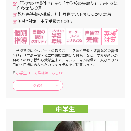
「学習の習慣付け」
「中学校の先取り」
個々に
から
まで
合わせた指導
教科書準拠の授業、無料月例テスト
しっかり定着
で
英検®対策、中学受験
対応
にも
「学校で役に立つノートの取り方」「宿題や予習・復習などの習慣
付け」「中高一貫・私立中受験に向けた対策」など、学習塾通いが
初めてのお子様から受験生まで、マンツーマン指導で一人ひとりの
目的・目標に合わせたカリキュラムをご提案します。
小学生コース 詳細はこちら>>
授業料
中学生