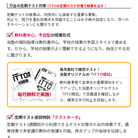
万全の定期テスト対策
ITTOの定期テスト対策で結果を出す！
定期テストの結果は、内申点にも直結する重要な要素。
何より、努力を重ね目標点を突破することはお子様の自信となり、次への
モチベーションにも繋がります。
教科書中心
、
予習型
の授業形式
当塾の個別指導は教科書中心、学校の授業の予習スタイルで進めま
す。だから、学校の授業がよく理解できるようになり、自信とやる気
に繋がります。
毎月無料で確認テスト！
当塾オリジナルの「
ITTO模試
」
教科書準拠で各単元の重要語句をピッ
クアップした当塾オリジナルテスト
「ITTO模試」で定着度を確認しなが
ら、確実な学力向上を目指します。
定期テスト直前特訓「
テストターボ
」
定期テスト3週間前から利用できるテスト対策のための授業です。通
常授業で未受講の教科の受講も可能。得点アップの秘訣を伝授しま
す。