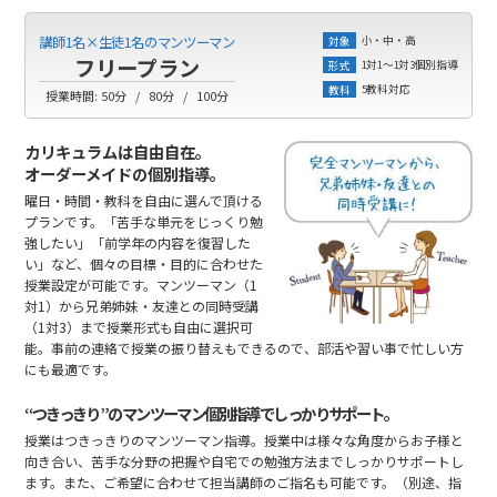
小・中・高
講師1名×生徒1名のマンツーマン
対象
フリープラン
1対1～1対3個別指導
形式
5教科対応
教科
授業時間:
50分
80分
100分
カリキュラムは自由自在。
オーダーメイドの個別指導。
曜日・時間・教科を自由に選んで頂ける
プランです。「苦手な単元をじっくり勉
強したい」「前学年の内容を復習した
い」など、個々の目標・目的に合わせた
授業設定が可能です。マンツーマン（1
対1）から兄弟姉妹・友達との同時受講
（1対3）まで授業形式も自由に選択可
能。事前の連絡で授業の振り替えもできるので、部活や習い事で忙しい方
にも最適です。
“つきっきり”のマンツーマン個別指導でしっかりサポート。
授業はつきっきりのマンツーマン指導。授業中は様々な角度からお子様と
向き合い、苦手な分野の把握や自宅での勉強方法までしっかりサポートし
ます。また、ご希望に合わせて担当講師のご指名も可能です。（別途、指