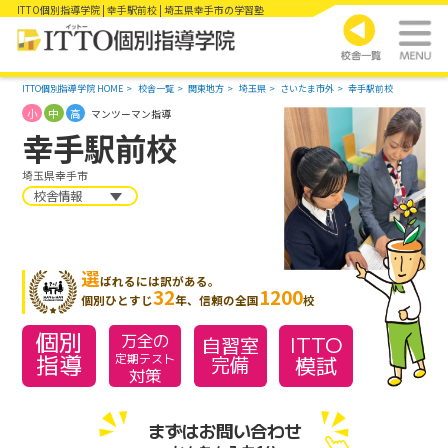
ITTO個別指導学院 | 幸手駅前校 | 埼玉県幸手市の学習塾
ITTO個別指導学院 HOME
校舎一覧
関東地方
埼玉県
さいたま市外
幸手駅前校
小
中
高
マンツーマン指導
幸手駅前校
埼玉県幸手市
校舎情報
選
ばれるには訳がある。
32
1200
個別ひとすじ
年、信頼の全国
校
個別
万全の
ITTO
自習室
指導
模試
定期テスト
完備
対策
まずはお問い合わせ