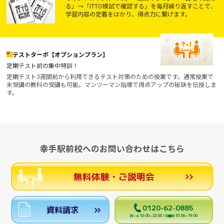
る」→「ITTO模試で確認する」を毎月繰り返すことで、
学習内容の定着をはかり、得点力に繋げます。
テストターボ【オプションプラン】
定期テスト前の集中特訓！
定期テスト3週間前から利用できるテスト対策のための授業です。通常授業で
未受講の教科の受講も可能。マンツーマン指導で得点アップの秘訣を伝授しま
す。
幸手駅前校へのお問い合わせはこちら
無料体験・ご説明会
0120-62-0885
資料請求
月～土 10:00～22:00 / 日曜日 10:00～19:00