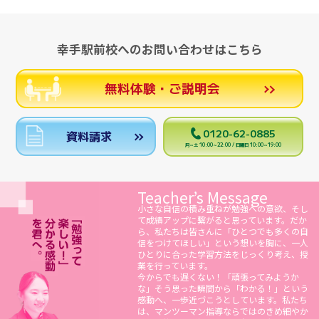
幸手駅前校へのお問い合わせはこちら
無料体験・ご説明会
0120-62-0885
資料請求
月～土 10:00～22:00 / 日曜日 10:00～19:00
Teacher’s Message
小さな自信の積み重ねが勉強への意欲、そし
て成績アップに繋がると思っています。だか
ら、私たちは皆さんに「ひとつでも多くの自
信をつけてほしい」という想いを胸に、一人
ひとりに合った学習方法をじっくり考え、授
業を行っています。
今からでも遅くない！「頑張ってみようか
な」そう思った瞬間から「わかる！」という
感動へ、一歩近づこうとしています。私たち
は、マンツーマン指導ならではのきめ細やか