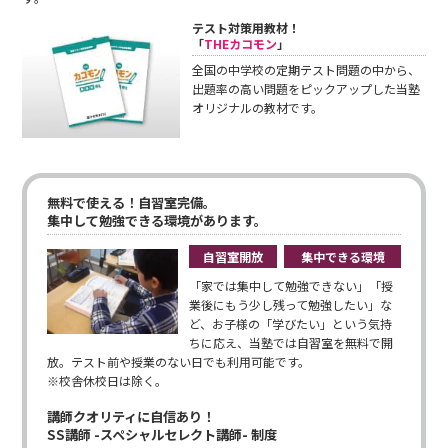
テスト対策用教材！
「
THEカコモン
」
全国の中学校の定期テスト問題の中から、
出題率の高い問題をピックアップした当塾
オリジナルの教材です。
無料で使える！自習室完備。
集中して勉強できる環境があります。
自習室開放
集中できる環境
「家では集中して勉強できない」「授
業後にもう少し残って勉強したい」な
ど、お子様の「学びたい」という気持
ちに応え、当塾では自習室を無料で開
放。テスト前や授業のない日でも利用可能です。
※校舎休校日は除く。
講師クオリティに自信あり！
SS講師 -スペシャルセレクト講師- 制度