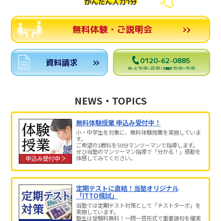
かんたん入力1分
無料体験・ご説明会
0120-62-0885
資料請求
月～土 10:00～22:00 / 日曜日 10:00～19:00
NEWS・TOPICS
無料体験授業 申込み受付中！
小・中学生を対象に、無料体験授業を実施していま
す。
ご希望の1教科を50分マンツーマンで指導します。
ぜひ当塾のマンツーマン指導で「分かる！」感動を
体感してみてください。
定期テストに直結！当塾オリジナル
「ITTO模試」
当塾では定期テスト対策として「テストターボ」を
実施しています。
塾生は受験料無料！一問一答形式で重要語句を確実