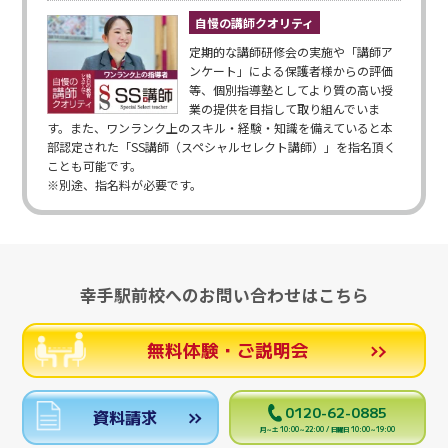
自慢の講師クオリティ
定期的な講師研修会の実施や「講師ア
ンケート」による保護者様からの評価
等、個別指導塾としてより質の高い授
業の提供を目指して取り組んでいま
す。また、ワンランク上のスキル・経験・知識を備えていると本
部認定された「SS講師（スペシャルセレクト講師）」を指名頂く
ことも可能です。
※別途、指名料が必要です。
幸手駅前校へのお問い合わせはこちら
無料体験・ご説明会
0120-62-0885
資料請求
月～土 10:00～22:00 / 日曜日 10:00～19:00