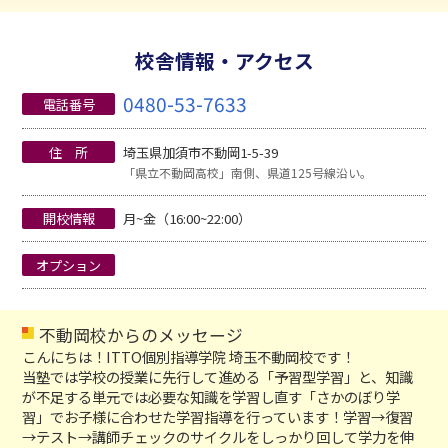
校舎情報・アクセス
0480-53-7633
電話番号
住 所
埼玉県加須市不動岡1-5-39
「県立不動岡高校」南側、県道125号線沿い。
開校情報
月~金（16:00~22:00）
オプション
不動岡校からのメッセージ
こんにちは！ITTO個別指導学院 埼玉不動岡校です！
当塾では学校の授業に先行して進める「予習型学習」と、知識
が不足する単元では必要な知識を学習し直す「さかのぼり学
習」でお子様に合わせた学習指導を行っています！学習→復習
→テスト→講師チェックのサイクルをしっかり回して学力を伸