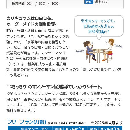
5教科対応
教科
授業時間:
50分
80分
100分
カリキュラムは自由自在。
オーダーメイドの個別指導。
曜日・時間・教科を自由に選んで頂ける
プランです。「苦手な単元をじっくり勉
強したい」「前学年の内容を復習した
い」など、個々の目標・目的に合わせた
授業設定が可能です。マンツーマン（1
対1）から兄弟姉妹・友達との同時受講
（1対3）まで授業形式も自由に選択可
能。事前の連絡で授業の振り替えもできるので、部活や習い事で忙しい方
にも最適です。
“つきっきり”のマンツーマン個別指導でしっかりサポート。
授業はつきっきりのマンツーマン指導。授業中は様々な角度からお子様と
向き合い、苦手な分野の把握や自宅での勉強方法までしっかりサポートし
ます。また、ご希望に合わせて担当講師のご指名も可能です。（別途、指
名料を頂きます。）