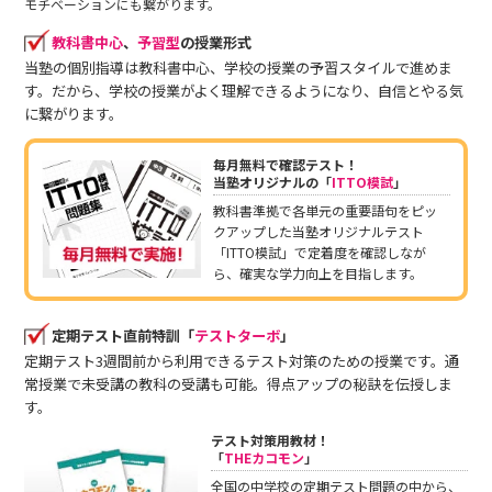
モチベーションにも繋がります。
教科書中心
、
予習型
の授業形式
当塾の個別指導は教科書中心、学校の授業の予習スタイルで進めま
す。だから、学校の授業がよく理解できるようになり、自信とやる気
に繋がります。
毎月無料で確認テスト！
当塾オリジナルの「
ITTO模試
」
教科書準拠で各単元の重要語句をピッ
クアップした当塾オリジナルテスト
「ITTO模試」で定着度を確認しなが
ら、確実な学力向上を目指します。
定期テスト直前特訓「
テストターボ
」
定期テスト3週間前から利用できるテスト対策のための授業です。通
常授業で未受講の教科の受講も可能。得点アップの秘訣を伝授しま
す。
テスト対策用教材！
「
THEカコモン
」
全国の中学校の定期テスト問題の中から、