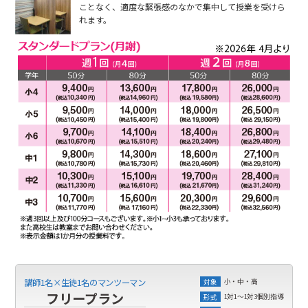
ことなく、適度な緊張感のなかで集中して授業を受けら
れます。
小・中・高
講師1名×生徒1名のマンツーマン
対象
フリープラン
1対1～1対3個別指導
形式