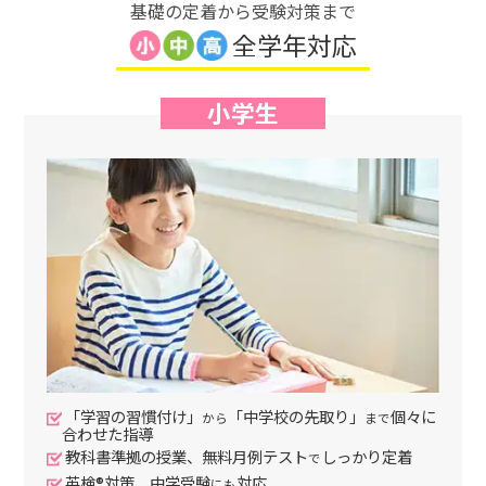
基礎の定着から受験対策まで
全学年対応
小学生
「学習の習慣付け」
「中学校の先取り」
個々に
から
まで
合わせた指導
教科書準拠の授業、無料月例テスト
しっかり定着
で
英検®対策、中学受験
対応
にも