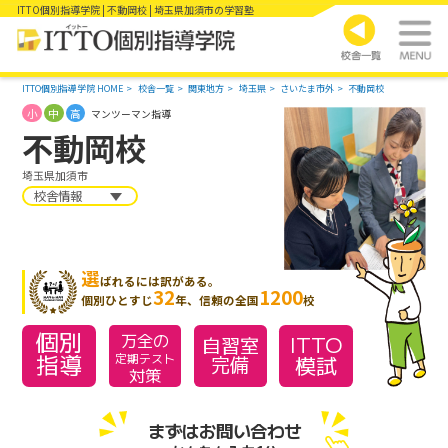
ITTO個別指導学院 | 不動岡校 | 埼玉県加須市の学習塾
ITTO個別指導学院 HOME
校舎一覧
関東地方
埼玉県
さいたま市外
不動岡校
小
中
高
マンツーマン指導
不動岡校
埼玉県加須市
校舎情報
選
ばれるには訳がある。
32
1200
個別ひとすじ
年、信頼の全国
校
個別
万全の
ITTO
自習室
指導
模試
定期テスト
完備
対策
まずはお問い合わせ