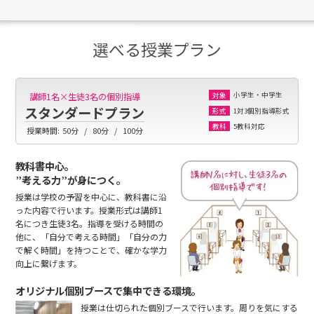
選べる授業プラン
小学生・中学生
講師1名×生徒3名の個別指導
対象
スタンダードプラン
1対3個別指導形式
形式
5教科対応
教科
授業時間:
50分
80分
100分
教科書中心。
”考える力”が身につく。
授業は学校の予習を中心に、教科書に沿
った内容で行います。授業形式は講師1
名につき生徒3名。指導を受ける時間の
他に、「自分で考える時間」「自分の力
で解く時間」を持つことで、確かな学力
向上に繋げます。
オリジナル個別ブースで集中できる環境。
授業は仕切られた個別ブースで行います。周りを気にする