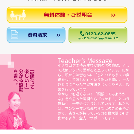
無料体験・ご説明会
0120-62-0885
資料請求
月～土 10:00～22:00 / 日曜日 10:00～19:00
Teacher’s Message
小さな自信の積み重ねが勉強への意欲、そし
て成績アップに繋がると思っています。だか
ら、私たちは皆さんに「ひとつでも多くの自
信をつけてほしい」という想いを胸に、一人
ひとりに合った学習方法をじっくり考え、授
業を行っています。
今からでも遅くない！「頑張ってみようか
な」そう思った瞬間から「わかる！」という
感動へ、一歩近づこうとしています。私たち
は、マンツーマン指導ならではのきめ細やか
さで、皆さんが持っている力を最大限に引き
出せるよう、全力でサポートします！