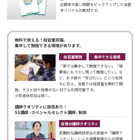
出題率の高い問題をピックアップした当塾
オリジナルの教材です。
無料で使える！自習室完備。
集中して勉強できる環境があります。
自習室開放
集中できる環境
「家では集中して勉強できない」「授
業後にもう少し残って勉強したい」な
ど、お子様の「学びたい」という気持
ちに応え、当塾では自習室を無料で開
放。テスト前や授業のない日でも利用可能です。
※校舎休校日は除く。
講師クオリティに自信あり！
SS講師 -スペシャルセレクト講師- 制度
自慢の講師クオリティ
定期的な講師研修会の実施や「講師ア
ンケート」による保護者様からの評価