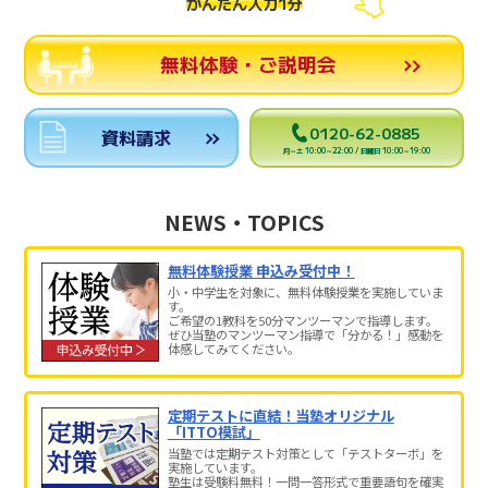
かんたん入力1分
無料体験・ご説明会
0120-62-0885
資料請求
月～土 10:00～22:00 / 日曜日 10:00～19:00
NEWS・TOPICS
無料体験授業 申込み受付中！
小・中学生を対象に、無料体験授業を実施していま
す。
ご希望の1教科を50分マンツーマンで指導します。
ぜひ当塾のマンツーマン指導で「分かる！」感動を
体感してみてください。
定期テストに直結！当塾オリジナル
「ITTO模試」
当塾では定期テスト対策として「テストターボ」を
実施しています。
塾生は受験料無料！一問一答形式で重要語句を確実