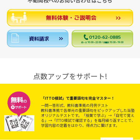
不動岡校へのお問い合わせはこちら
無料体験・ご説明会
0120-62-0885
資料請求
月～土 10:00～22:00 / 日曜日 10:00～19:00
点数アップをサポート!
「ITTO模試」で重要語句を完全マスター！
一問一答形式、教科書準拠の月例テスト
教科書準拠で各単元の重要語句をピックアップした当塾
オリジナルテストです。「授業で学ぶ」→「自宅で覚え
る」→「ITTO模試で確認する」を毎月繰り返すことで、
学習内容の定着をはかり、得点力に繋げます。