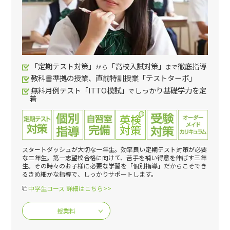
「定期テスト対策」
「高校入試対策」
徹底指導
から
まで
教科書準拠の授業、直前特訓授業「テストターボ」
無料月例テスト「ITTO模試」
しっかり基礎学力を定
で
着
スタートダッシュが大切な一年生。効率良い定期テスト対策が必要
な二年生。第一志望校合格に向けて、苦手を補い得意を伸ばす三年
生。その時々のお子様に必要な学習を「個別指導」だからこそでき
るきめ細かな指導で、しっかりサポートします。
中学生コース 詳細はこちら>>
授業料