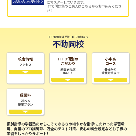
にマスターしていきます。
ITTO問題集のご購入はこちらからお申込みくださ
い！
ITTO個別指導学院 | 埼玉県加須市
不動岡校
校舎情報
ITTO個別の
小中高
こだわり
コース
アクセス
顧客満足度
基礎から
No.1！
受験対策まで
授業料
選べる
授業プラン
個別指導の学習塾だからこそできるきめ細やかな指導!こだわった学習環
境、自慢のプロ講師陣、万全のテスト対策、安心の料金設定などお子様の
学習をしっかりサポート!