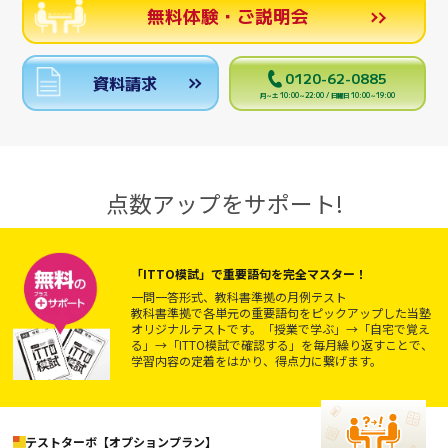
無料体験・ご説明会
0120-62-0885
資料請求
月～土 10:00～22:00 / 日曜日 10:00～19:00
点数アップをサポート!
「ITTO模試」で重要語句を完全マスター！
一問一答形式、教科書準拠の月例テスト
教科書準拠で各単元の重要語句をピックアップした当塾
オリジナルテストです。「授業で学ぶ」→「自宅で覚え
る」→「ITTO模試で確認する」を毎月繰り返すことで、
学習内容の定着をはかり、得点力に繋げます。
テストターボ【オプションプラン】