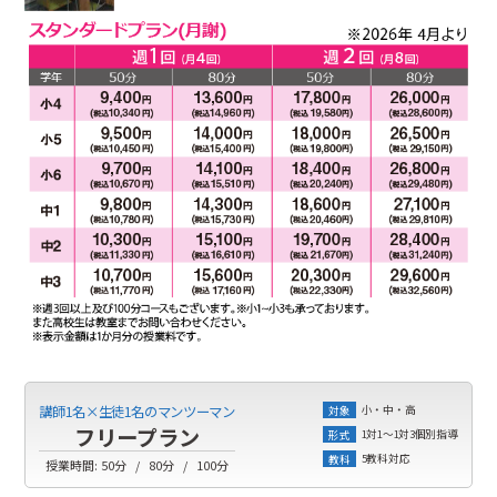
小・中・高
講師1名×生徒1名のマンツーマン
対象
フリープラン
1対1～1対3個別指導
形式
5教科対応
教科
授業時間:
50分
80分
100分