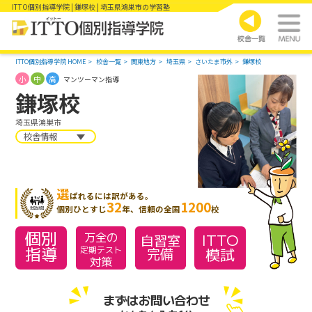
ITTO個別指導学院 | 鎌塚校 | 埼玉県鴻巣市の学習塾
ITTO個別指導学院 HOME
校舎一覧
関東地方
埼玉県
さいたま市外
鎌塚校
小
中
高
マンツーマン指導
鎌塚校
埼玉県鴻巣市
校舎情報
選
ばれるには訳がある。
32
1200
個別ひとすじ
年、信頼の全国
校
個別
万全の
ITTO
自習室
指導
模試
定期テスト
完備
対策
まずはお問い合わせ