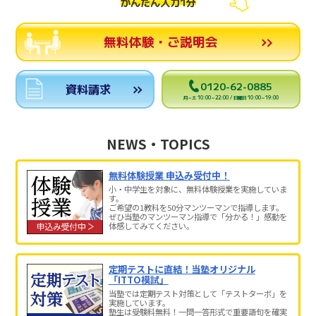
かんたん入力1分
無料体験・ご説明会
0120-62-0885
資料請求
月～土 10:00～22:00 / 日曜日 10:00～19:00
NEWS・TOPICS
無料体験授業 申込み受付中！
小・中学生を対象に、無料体験授業を実施していま
す。
ご希望の1教科を50分マンツーマンで指導します。
ぜひ当塾のマンツーマン指導で「分かる！」感動を
体感してみてください。
定期テストに直結！当塾オリジナル
「ITTO模試」
当塾では定期テスト対策として「テストターボ」を
実施しています。
塾生は受験料無料！一問一答形式で重要語句を確実