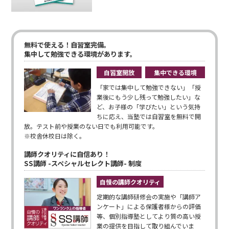
無料で使える！自習室完備。
集中して勉強できる環境があります。
自習室開放
集中できる環境
「家では集中して勉強できない」「授
業後にもう少し残って勉強したい」な
ど、お子様の「学びたい」という気持
ちに応え、当塾では自習室を無料で開
放。テスト前や授業のない日でも利用可能です。
※校舎休校日は除く。
講師クオリティに自信あり！
SS講師 -スペシャルセレクト講師- 制度
自慢の講師クオリティ
定期的な講師研修会の実施や「講師ア
ンケート」による保護者様からの評価
等、個別指導塾としてより質の高い授
業の提供を目指して取り組んでいま