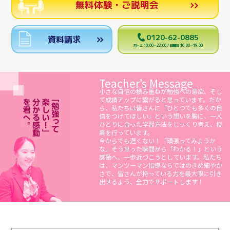
無料体験・ご説明会
0120-62-0885
資料請求
月～土 10:00～22:00 / 日曜日 10:00～19:00
Teacher’s Message
小さな自信の積み重ねが勉強への意欲、そし
て成績アップに繋がると思っています。だか
ら、私たちは皆さんに「ひとつでも多くの自
信をつけてほしい」という想いを胸に、一人
ひとりに合った学習方法をじっくり考え、授
業を行っています。
今からでも遅くない！「頑張ってみようか
な」そう思った瞬間から「わかる！」という
感動へ、一歩近づこうとしています。私たち
は、マンツーマン指導ならではのきめ細やか
さで、皆さんが持っている力を最大限に引き
出せるよう、全力でサポートします！