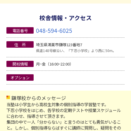
校舎情報・アクセス
048-594-6025
電話番号
住 所
埼玉県鴻巣市鎌塚123番地7
県道148号線沿い、「下忍小学校」より西に50m。
開校情報
月~金（16:00~22:00）
オプション
鎌塚校からのメッセージ
当塾は小学生から高校生対象の個別指導の学習塾です。
下忍小学校をはじめ、各学校の定期テストや授業スケジュール
に合わせ、指導させて頂きます。
集団の中で一人「分からない」と言うのはとても勇気がいるこ
と。しかし、個別指導ならばすぐに講師に質問し、疑問をその