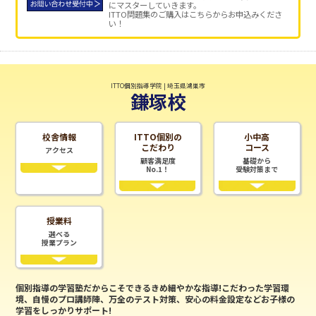
にマスターしていきます。
ITTO問題集のご購入はこちらからお申込みくださ
い！
ITTO個別指導学院 | 埼玉県鴻巣市
鎌塚校
校舎情報
ITTO個別の
小中高
こだわり
コース
アクセス
顧客満足度
基礎から
No.1！
受験対策まで
授業料
選べる
授業プラン
個別指導の学習塾だからこそできるきめ細やかな指導!こだわった学習環
境、自慢のプロ講師陣、万全のテスト対策、安心の料金設定などお子様の
学習をしっかりサポート!