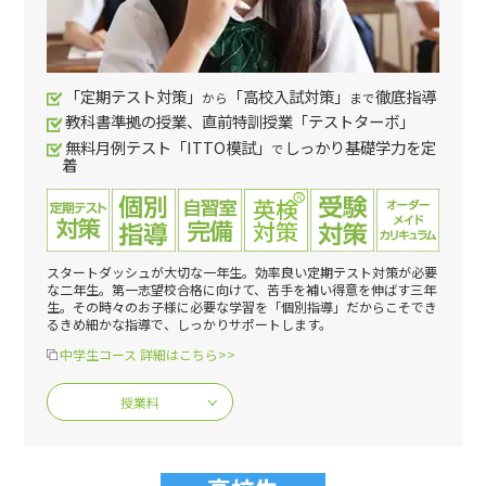
「定期テスト対策」
「高校入試対策」
徹底指導
から
まで
教科書準拠の授業、直前特訓授業「テストターボ」
無料月例テスト「ITTO模試」
しっかり基礎学力を定
で
着
スタートダッシュが大切な一年生。効率良い定期テスト対策が必要
な二年生。第一志望校合格に向けて、苦手を補い得意を伸ばす三年
生。その時々のお子様に必要な学習を「個別指導」だからこそでき
るきめ細かな指導で、しっかりサポートします。
中学生コース 詳細はこちら>>
授業料