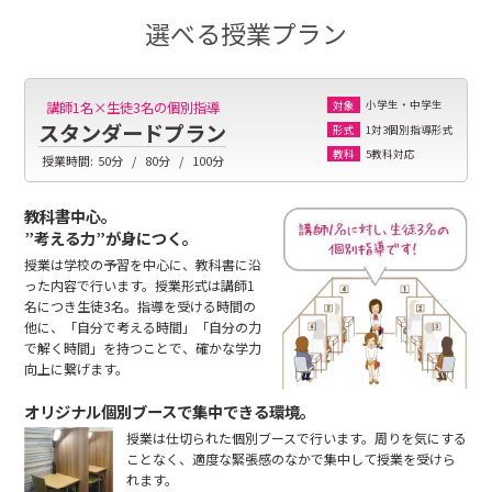
選べる授業プラン
小学生・中学生
講師1名×生徒3名の個別指導
対象
スタンダードプラン
1対3個別指導形式
形式
5教科対応
教科
授業時間:
50分
80分
100分
教科書中心。
”考える力”が身につく。
授業は学校の予習を中心に、教科書に沿
った内容で行います。授業形式は講師1
名につき生徒3名。指導を受ける時間の
他に、「自分で考える時間」「自分の力
で解く時間」を持つことで、確かな学力
向上に繋げます。
オリジナル個別ブースで集中できる環境。
授業は仕切られた個別ブースで行います。周りを気にする
ことなく、適度な緊張感のなかで集中して授業を受けら
れます。