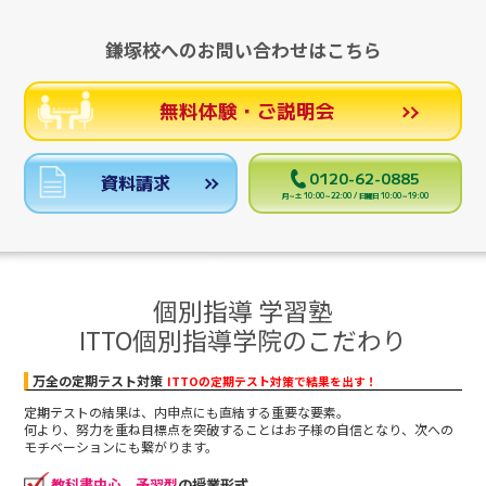
鎌塚校へのお問い合わせはこちら
無料体験・ご説明会
0120-62-0885
資料請求
月～土 10:00～22:00 / 日曜日 10:00～19:00
個別指導 学習塾
ITTO個別指導学院のこだわり
万全の定期テスト対策
ITTOの定期テスト対策で結果を出す！
定期テストの結果は、内申点にも直結する重要な要素。
何より、努力を重ね目標点を突破することはお子様の自信となり、次への
モチベーションにも繋がります。
教科書中心
、
予習型
の授業形式