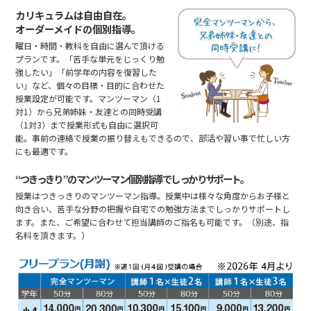
カリキュラムは自由自在。
オーダーメイドの個別指導。
曜日・時間・教科を自由に選んで頂ける
プランです。「苦手な単元をじっくり勉
強したい」「前学年の内容を復習した
い」など、個々の目標・目的に合わせた
授業設定が可能です。マンツーマン（1
対1）から兄弟姉妹・友達との同時受講
（1対3）まで授業形式も自由に選択可
能。事前の連絡で授業の振り替えもできるので、部活や習い事で忙しい方
にも最適です。
“つきっきり”のマンツーマン個別指導でしっかりサポート。
授業はつきっきりのマンツーマン指導。授業中は様々な角度からお子様と
向き合い、苦手な分野の把握や自宅での勉強方法までしっかりサポートし
ます。また、ご希望に合わせて担当講師のご指名も可能です。（別途、指
名料を頂きます。）