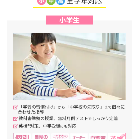
全学年対応
小学生
「学習の習慣付け」
「中学校の先取り」
個々に
から
まで
合わせた指導
教科書準拠の授業、無料月例テスト
しっかり定着
で
英検®対策、中学受験
対応
にも