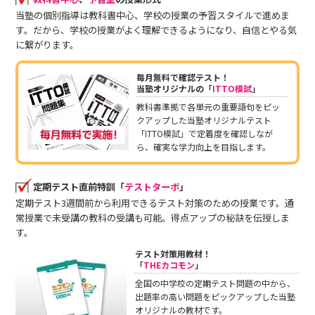
当塾の個別指導は教科書中心、学校の授業の予習スタイルで進めま
す。だから、学校の授業がよく理解できるようになり、自信とやる気
に繋がります。
毎月無料で確認テスト！
当塾オリジナルの「
ITTO模試
」
教科書準拠で各単元の重要語句をピッ
クアップした当塾オリジナルテスト
「ITTO模試」で定着度を確認しなが
ら、確実な学力向上を目指します。
定期テスト直前特訓「
テストターボ
」
定期テスト3週間前から利用できるテスト対策のための授業です。通
常授業で未受講の教科の受講も可能。得点アップの秘訣を伝授しま
す。
テスト対策用教材！
「
THEカコモン
」
全国の中学校の定期テスト問題の中から、
出題率の高い問題をピックアップした当塾
オリジナルの教材です。