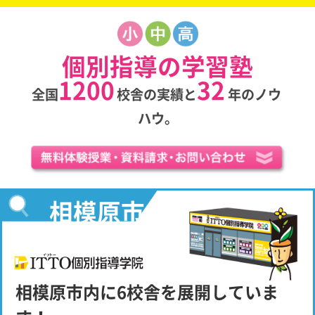
個別指導の学習塾
1200
32
全国
校舎の実績と
年のノウ
ハウ。
相模原市
の
相模原市内に6校舎を展開していま