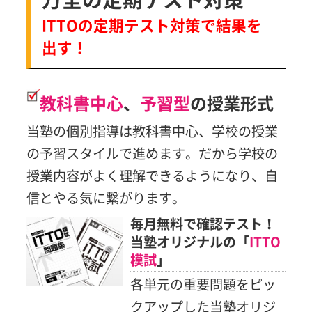
ITTOの定期テスト対策で結果を
出す！
教科書中心
、
予習型
の授業形式
当塾の個別指導は教科書中心、学校の授業
の予習スタイルで進めます。だから学校の
授業内容がよく理解できるようになり、自
信とやる気に繋がります。
毎月無料で確認テスト！
当塾オリジナルの「
ITTO
模試
」
各単元の重要問題をピッ
クアップした当塾オリジ