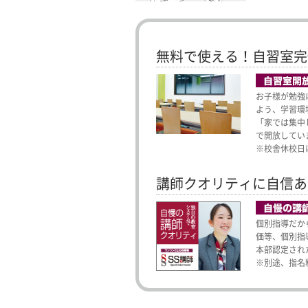
無料で使える！自習室完
お子様が勉強
よう、学習環
「家では集中
で開放してい
※校舎休校日
講師クオリティに自信あ
個別指導だか
価等、個別指
本部認定され
※別途、指名