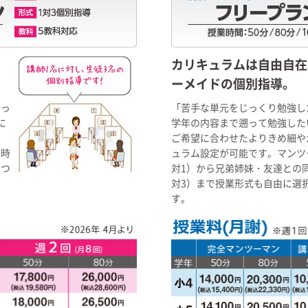
カリキュラムは自由自在
ーメイドの個別指導。
沿っ
「苦手な単元をじっくり勉強し
に
学年の内容まで遡って勉強した
、
ご希望に合わせたよりきめ細や
く時
ュラム設定が可能です。マンツ
につ
対1）から兄弟姉妹・友達との
対3）まで授業形式も自由に選
す。