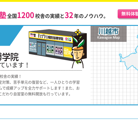
塾
1200
32
全国
校舎の実績と
年のノウハウ。
しています！
0校舎の実績！
定対策、苦手単元の復習など、一人ひとりの学習
ムで成績アップを全力サポートします！また、お
こだわり自習室の無料開放も行っています。