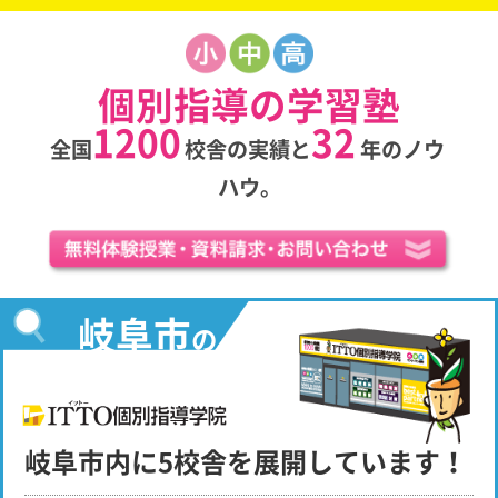
個別指導の学習塾
1200
32
全国
校舎の実績と
年のノウ
ハウ。
岐阜市
の
岐阜市内に5校舎を展開しています！