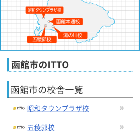
函館市のITTO
函館市
の校舎一覧
昭和タウンプラザ校
五稜郭校