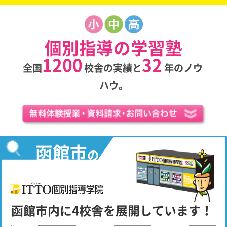
個別指導の学習塾
1200
32
全国
校舎の実績と
年のノウ
ハウ。
函館市
の
函館市内に4校舎を展開しています！