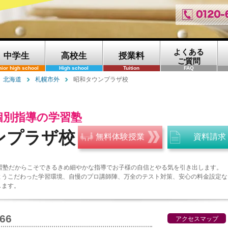
よくある
中学生
高校生
授業料
ご質問
nior high school
High school
Tuition
FAQ
北海道
札幌市外
昭和タウンプラザ校
個別指導の学習塾
ンプラザ校
無料体験授業
資料請求
学習塾だからこそできるきめ細やかな指導でお子様の自信とやる気を引き出します。
ようこだわった学習環境、自慢のプロ講師陣、万全のテスト対策、安心の料金設定な
します。
166
アクセスマップ