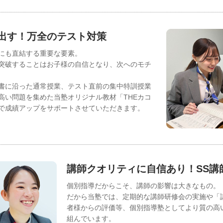
出す！万全のテスト対策
にも直結する重要な要素。
突破することはお子様の自信となり、次へのモチ
書に沿った通常授業、テスト直前の集中特訓授業
高い問題を集めた当塾オリジナル教材「THEカコ
で成績アップをサポートさせていただきます。
講師クオリティに自信あり！SS講
個別指導だからこそ、講師の影響は大きなもの。
だから当塾では、定期的な講師研修会の実施や「
者様からの評価等、個別指導塾としてより質の高
組んでいます。