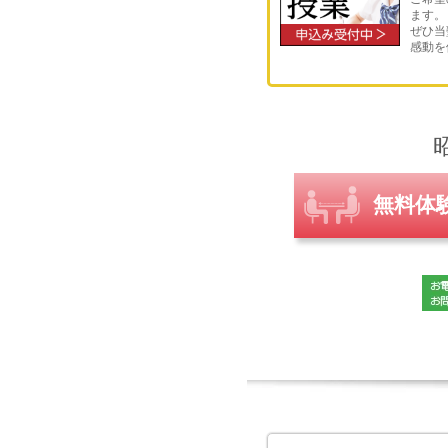
ます。
ぜひ当
感動を
無料体