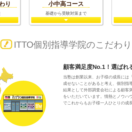
だわり
小中高コース
校
基礎から受験対策まで
ITTO個別指導学院のこだわり
顧客満足度No.1！選ば
当塾は創業以来、お子様の成長には
成せないことがあると考え、個別指
結果として外部調査会社による顧客
をいただいています。情熱とノウハ
でこれからもお子様一人ひとりの成