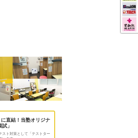
トに直結！当塾オリジナ
O模試」
テスト対策として「テストター