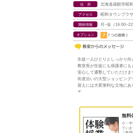
北海道函館市昭和1-
住 所
昭和タウンプラザ
アクセス
月~金（16:00~22
開校情報
オプション
生徒一人ひとりとしっかり向
教室長が生徒にも保護者にも
安心して通塾していただけま
街道沿いの大型ショッピング
迎えには大変便利な立地にあ
す。
お気軽にお問合わせください
無料
小・中
ていま
ご希望