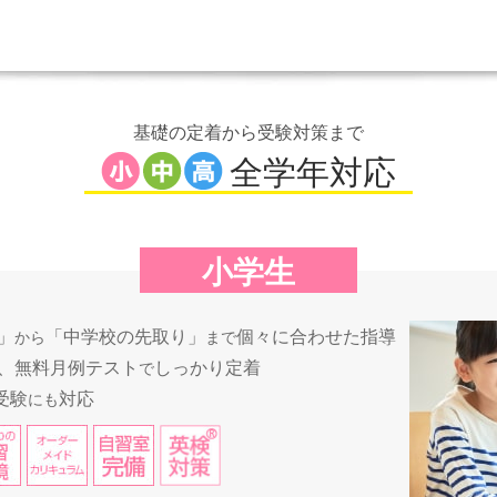
基礎の定着から受験対策まで
全学年対応
小学生
」
「中学校の先取り」
個々に合わせた指導
から
まで
、無料月例テスト
しっかり定着
で
受験
対応
にも