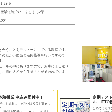
29-5
産業道路沿い すしまる2階
:00）
き合うことをモットーにしている教室です。
きめ細かい面談と進路指導を行いますので、
す。
モールの中にありますので、お車による送り
り、市内各所から生徒さんが通われていま
。
体験授業 申込み受付中！
定期テス
ル「ITT
学生を対象に、無料体験授業を実施し
す。
当塾では定期
の1教科を50分マンツーマンで指導し