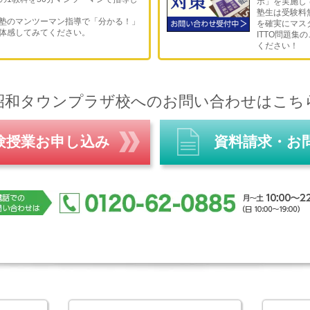
ボ」を実施し
塾生は受験料
塾のマンツーマン指導で「分かる！」
を確実にマス
体感してみてください。
ITTO問題集
ください！
昭和タウンプラザ校へのお問い合わせはこち
験授業お申し込み
資料請求・お