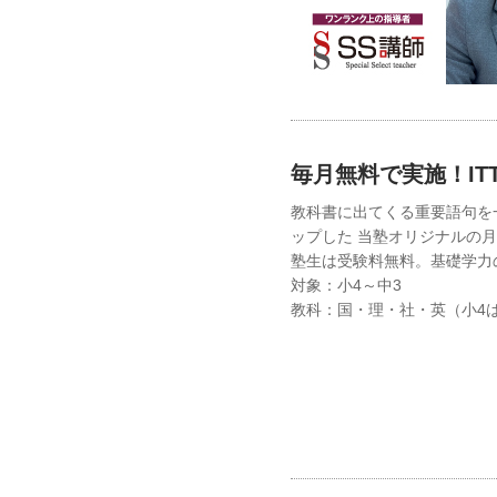
毎月無料で実施！IT
教科書に出てくる重要語句を
ップした 当塾オリジナルの
塾生は受験料無料。基礎学力
対象：小4～中3
教科：国・理・社・英（小4