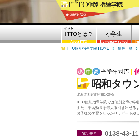
イットー
ITTOとは？
小学生
About ITTO
Elementary school
ju
ITTO個別指導学院 HOME
校舎一覧
全学年対応
昭和タウ
北海道函館市昭和1-29-5
ITTO個別指導学院では個別指導の
また、学習効果を最大限引き出せる
お子様の学習をしっかりサポート致
0138-43-1
電話番号