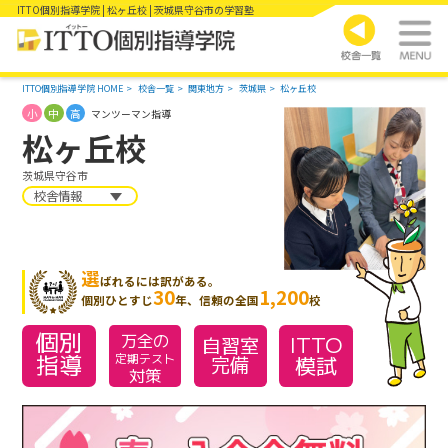
ITTO個別指導学院 | 松ヶ丘校 | 茨城県守谷市の学習塾
ITTO個別指導学院 HOME
校舎一覧
関東地方
茨城県
松ヶ丘校
小
中
高
マンツーマン指導
松ヶ丘校
茨城県守谷市
校舎情報
選
ばれるには訳がある。
30
1,200
個別ひとすじ
年、信頼の全国
校
個別
万全の
ITTO
自習室
指導
模試
定期テスト
完備
対策