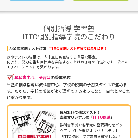
個別指導 学習塾
ITTO個別指導学院のこだわり
万全の定期テスト対策
ITTOの定期テスト対策で結果を出す！
定期テストの結果は、内申点にも直結する重要な要素。
何より、努力を重ね目標点を突破することはお子様の自信となり、次への
モチベーションにも繋がります。
教科書中心
、
予習型
の授業形式
当塾の個別指導は教科書中心、学校の授業の予習スタイルで進めま
す。だから、学校の授業がよく理解できるようになり、自信とやる気
に繋がります。
毎月無料で確認テスト！
当塾オリジナルの「
ITTO模試
」
教科書準拠で各単元の重要語句をピッ
クアップした当塾オリジナルテスト
「ITTO模試」で定着度を確認しなが