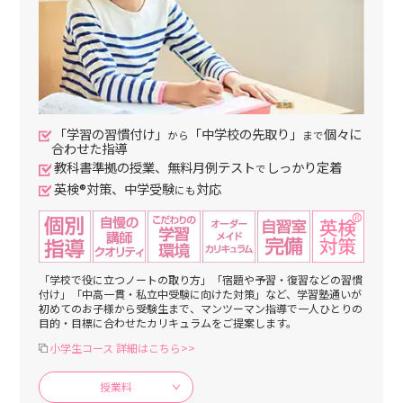
「学習の習慣付け」
「中学校の先取り」
個々に
から
まで
合わせた指導
教科書準拠の授業、無料月例テスト
しっかり定着
で
英検®対策、中学受験
対応
にも
「学校で役に立つノートの取り方」「宿題や予習・復習などの習慣
付け」「中高一貫・私立中受験に向けた対策」など、学習塾通いが
初めてのお子様から受験生まで、マンツーマン指導で一人ひとりの
目的・目標に合わせたカリキュラムをご提案します。
小学生コース 詳細はこちら>>
授業料