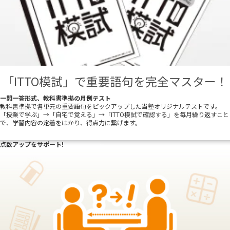
「ITTO模試」で重要語句を完全マスター！
一問一答形式、教科書準拠の月例テスト
教科書準拠で各単元の重要語句をピックアップした当塾オリジナルテストです。
「授業で学ぶ」→「自宅で覚える」→「ITTO模試で確認する」を毎月繰り返すこと
で、学習内容の定着をはかり、得点力に繋げます。
点数アップをサポート!