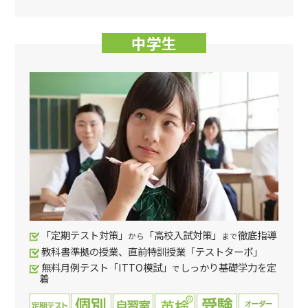
中学生
「定期テスト対策」
「高校入試対策」
徹底指導
から
まで
教科書準拠の授業、直前特訓授業「テストターボ」
無料月例テスト「ITTO模試」
しっかり基礎学力を定
で
着