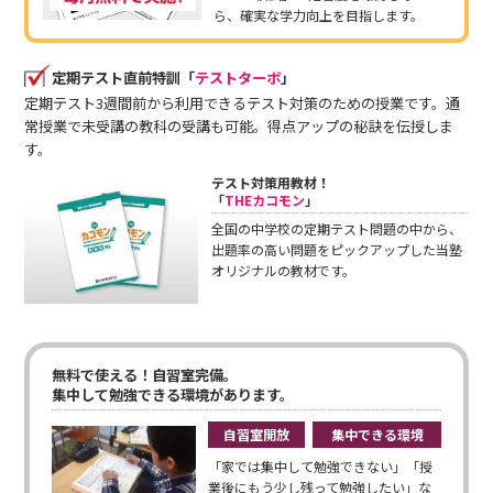
ら、確実な学力向上を目指します。
定期テスト直前特訓「
テストターボ
」
定期テスト3週間前から利用できるテスト対策のための授業です。通
常授業で未受講の教科の受講も可能。得点アップの秘訣を伝授しま
す。
テスト対策用教材！
「
THEカコモン
」
全国の中学校の定期テスト問題の中から、
出題率の高い問題をピックアップした当塾
オリジナルの教材です。
無料で使える！自習室完備。
集中して勉強できる環境があります。
自習室開放
集中できる環境
「家では集中して勉強できない」「授
業後にもう少し残って勉強したい」な