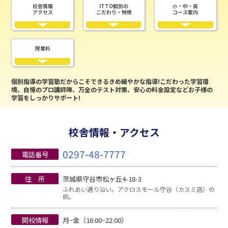
校舎情報
ITTO個別の
小・中・高
アクセス
こだわり・特徴
コース案内
授業料
個別指導の学習塾だからこそできるきめ細やかな指導!こだわった学習環
境、自慢のプロ講師陣、万全のテスト対策、安心の料金設定などお子様の
学習をしっかりサポート!
校舎情報・アクセス
0297-48-7777
電話番号
住 所
茨城県守谷市松ヶ丘4-18-3
ふれあい通り沿い。アクロスモール守谷（カスミ店）の
前。
開校情報
月~金（16:00~22:00）