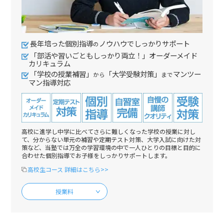
長年培った個別指導
ノウハウでしっかりサポート
の
「部活や習いごともしっかり両立！」オーダーメイド
カリキュラム
「学校の授業補習」
「大学受験対策」
マンツー
から
まで
マン指導対応
高校に進学し中学に比べてさらに難しくなった学校の授業に対し
て、分からない単元の補習や定期テスト対策、大学入試に向けた対
策など、当塾では万全の学習環境の中で一人ひとりの目標と目的に
合わせた個別指導でお子様をしっかりサポートします。
高校生コース 詳細はこちら>>
授業料