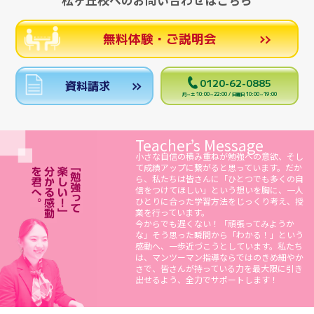
無料体験・ご説明会
0120-62-0885
資料請求
月～土 10:00～22:00 / 日曜日 10:00～19:00
Teacher’s Message
小さな自信の積み重ねが勉強への意欲、そし
て成績アップに繋がると思っています。だか
ら、私たちは皆さんに「ひとつでも多くの自
信をつけてほしい」という想いを胸に、一人
ひとりに合った学習方法をじっくり考え、授
業を行っています。
今からでも遅くない！「頑張ってみようか
な」そう思った瞬間から「わかる！」という
感動へ、一歩近づこうとしています。私たち
は、マンツーマン指導ならではのきめ細やか
さで、皆さんが持っている力を最大限に引き
出せるよう、全力でサポートします！