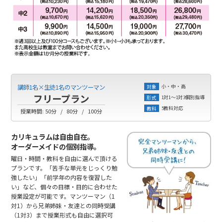
小・中・高
講師1名×生徒1名のマンツーマン
対象
フリープラン
1対1～1対3個別指導
形式
5教科対応
教科
授業時間:
50分
80分
100分
カリキュラムは自由自在。
オーダーメイドの個別指導。
曜日・時間・教科を自由に選んで頂ける
プランです。「苦手な単元をじっくり勉
強したい」「前学年の内容を復習した
い」など、個々の目標・目的に合わせた
授業設定が可能です。マンツーマン（1
対1）から兄弟姉妹・友達との同時受講
（1対3）まで授業形式も自由に選択可