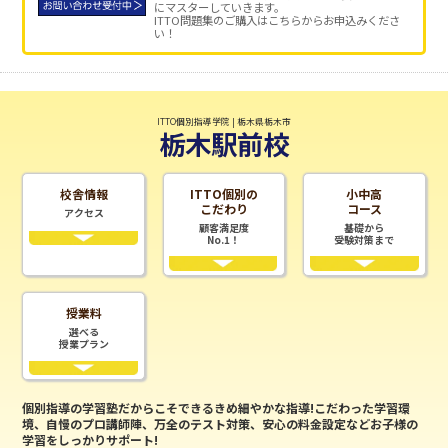
にマスターしていきます。
ITTO問題集のご購入はこちらからお申込みくださ
い！
ITTO個別指導学院 | 栃木県栃木市
栃木駅前校
校舎情報
ITTO個別の
小中高
こだわり
コース
アクセス
顧客満足度
基礎から
No.1！
受験対策まで
授業料
選べる
授業プラン
個別指導の学習塾だからこそできるきめ細やかな指導!こだわった学習環
境、自慢のプロ講師陣、万全のテスト対策、安心の料金設定などお子様の
学習をしっかりサポート!