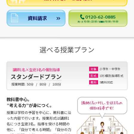
0120-62-0885
資料請求
月～土 10:00～22:00 / 日曜日 10:00～19:00
選べる授業プラン
小学生・中学生
講師1名×生徒3名の個別指導
対象
スタンダードプラン
1対3個別指導形式
形式
5教科対応
教科
授業時間:
50分
80分
100分
教科書中心。
”考える力”が身につく。
授業は学校の予習を中心に、教科書に沿
った内容で行います。授業形式は講師1
名につき生徒3名。指導を受ける時間の
他に、「自分で考える時間」「自分の力