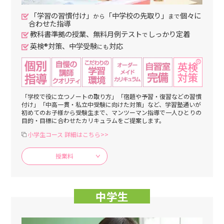
「学習の習慣付け」
「中学校の先取り」
個々に
から
まで
合わせた指導
教科書準拠の授業、無料月例テスト
しっかり定着
で
英検®対策、中学受験
対応
にも
「学校で役に立つノートの取り方」「宿題や予習・復習などの習慣
付け」「中高一貫・私立中受験に向けた対策」など、学習塾通いが
初めてのお子様から受験生まで、マンツーマン指導で一人ひとりの
目的・目標に合わせたカリキュラムをご提案します。
小学生コース 詳細はこちら>>
授業料
中学生