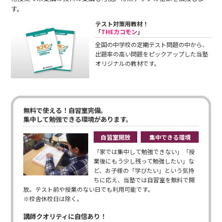
す。
テスト対策用教材！
「
THEカコモン
」
全国の中学校の定期テスト問題の中から、
出題率の高い問題をピックアップした当塾
オリジナルの教材です。
無料で使える！自習室完備。
集中して勉強できる環境があります。
自習室開放
集中できる環境
「家では集中して勉強できない」「授
業後にもう少し残って勉強したい」な
ど、お子様の「学びたい」という気持
ちに応え、当塾では自習室を無料で開
放。テスト前や授業のない日でも利用可能です。
※校舎休校日は除く。
講師クオリティに自信あり！