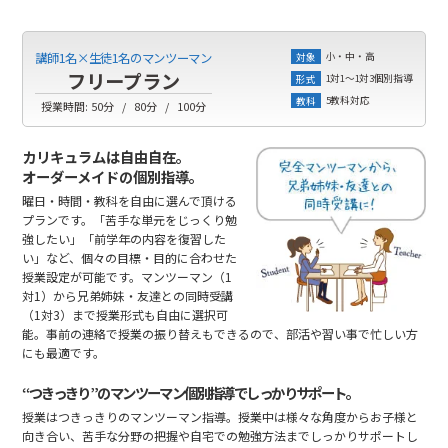
小・中・高
講師1名×生徒1名のマンツーマン
対象
フリープラン
1対1～1対3個別指導
形式
5教科対応
教科
授業時間:
50分
80分
100分
カリキュラムは自由自在。
オーダーメイドの個別指導。
曜日・時間・教科を自由に選んで頂ける
プランです。「苦手な単元をじっくり勉
強したい」「前学年の内容を復習した
い」など、個々の目標・目的に合わせた
授業設定が可能です。マンツーマン（1
対1）から兄弟姉妹・友達との同時受講
（1対3）まで授業形式も自由に選択可
能。事前の連絡で授業の振り替えもできるので、部活や習い事で忙しい方
にも最適です。
“つきっきり”のマンツーマン個別指導でしっかりサポート。
授業はつきっきりのマンツーマン指導。授業中は様々な角度からお子様と
向き合い、苦手な分野の把握や自宅での勉強方法までしっかりサポートし