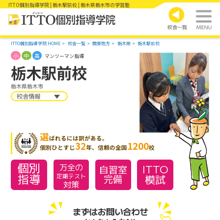
ITTO個別指導学院 | 栃木駅前校 | 栃木県栃木市の学習塾
ITTO個別指導学院 HOME
校舎一覧
関東地方
栃木県
栃木駅前校
小
中
高
マンツーマン指導
栃木駅前校
栃木県栃木市
校舎情報
選
ばれるには訳がある。
32
1200
個別ひとすじ
年、信頼の全国
校
個別
万全の
ITTO
自習室
指導
模試
定期テスト
完備
対策
まずはお問い合わせ