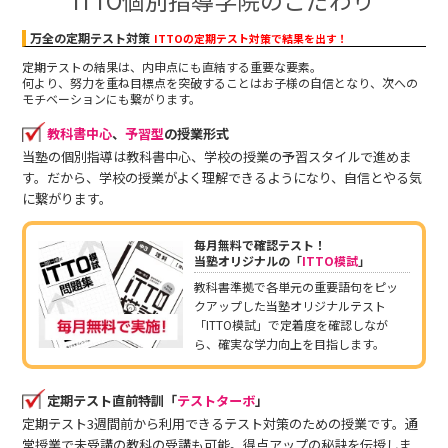
ITTO個別指導学院のこだわり
万全の定期テスト対策
ITTOの定期テスト対策で結果を出す！
定期テストの結果は、内申点にも直結する重要な要素。
何より、努力を重ね目標点を突破することはお子様の自信となり、次への
モチベーションにも繋がります。
教科書中心
、
予習型
の授業形式
当塾の個別指導は教科書中心、学校の授業の予習スタイルで進めま
す。だから、学校の授業がよく理解できるようになり、自信とやる気
に繋がります。
毎月無料で確認テスト！
当塾オリジナルの「
ITTO模試
」
教科書準拠で各単元の重要語句をピッ
クアップした当塾オリジナルテスト
「ITTO模試」で定着度を確認しなが
ら、確実な学力向上を目指します。
定期テスト直前特訓「
テストターボ
」
定期テスト3週間前から利用できるテスト対策のための授業です。通
常授業で未受講の教科の受講も可能。得点アップの秘訣を伝授しま