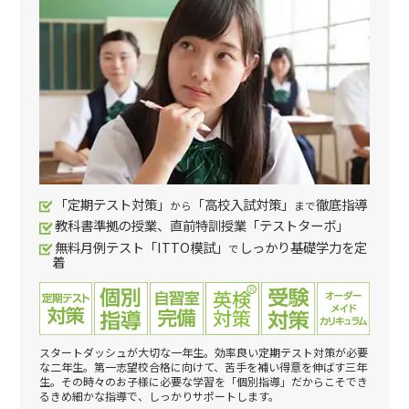
「定期テスト対策」
「高校入試対策」
徹底指導
から
まで
教科書準拠の授業、直前特訓授業「テストターボ」
無料月例テスト「ITTO模試」
しっかり基礎学力を定
で
着
スタートダッシュが大切な一年生。効率良い定期テスト対策が必要
な二年生。第一志望校合格に向けて、苦手を補い得意を伸ばす三年
生。その時々のお子様に必要な学習を「個別指導」だからこそでき
るきめ細かな指導で、しっかりサポートします。