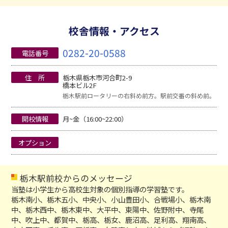
校舎情報・アクセス
0282-20-0588
電話番号
住 所
栃木県栃木市河合町2-9
橋本ビル2F
栃木駅前ロータリーの右斜め前方。駅前交番の斜め前。
開校情報
月~金（16:00~22:00）
オプション
栃木駅前校からのメッセージ
当塾は小学生から高校生対象の個別指導の学習塾です。
栃木南小、栃木五小、中央小、小山豊田小、合戦場小、栃木南
中、栃木西中、栃木東中、大平中、東陽中、佐野附中、寺尾
中、吹上中、都賀中、栃高、栃女、鹿沼高、足利高、翔南高、