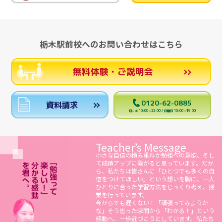
栃木駅前校へのお問い合わせはこちら
無料体験・ご説明会
0120-62-0885
資料請求
月～土 10:00～22:00 / 日曜日 10:00～19:00
Teacher’s Message
小さな自信の積み重ねが勉強への意欲、そし
て成績アップに繋がると思っています。だか
ら、私たちは皆さんに「ひとつでも多くの自
信をつけてほしい」という想いを胸に、一人
ひとりに合った学習方法をじっくり考え、授
業を行っています。
今からでも遅くない！「頑張ってみようか
な」そう思った瞬間から「わかる！」という
感動へ、一歩近づこうとしています。私たち