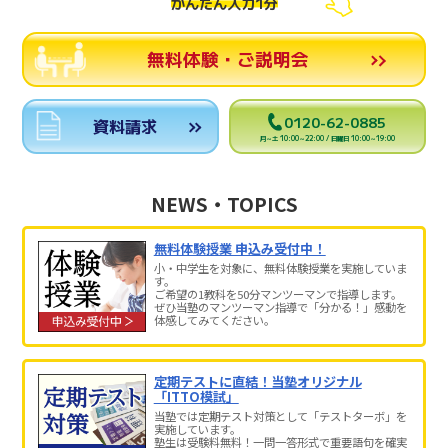
かんたん入力1分
無料体験・ご説明会
0120-62-0885
資料請求
月～土 10:00～22:00 / 日曜日 10:00～19:00
NEWS・TOPICS
無料体験授業 申込み受付中！
小・中学生を対象に、無料体験授業を実施していま
す。
ご希望の1教科を50分マンツーマンで指導します。
ぜひ当塾のマンツーマン指導で「分かる！」感動を
体感してみてください。
定期テストに直結！当塾オリジナル
「ITTO模試」
当塾では定期テスト対策として「テストターボ」を
実施しています。
塾生は受験料無料！一問一答形式で重要語句を確実