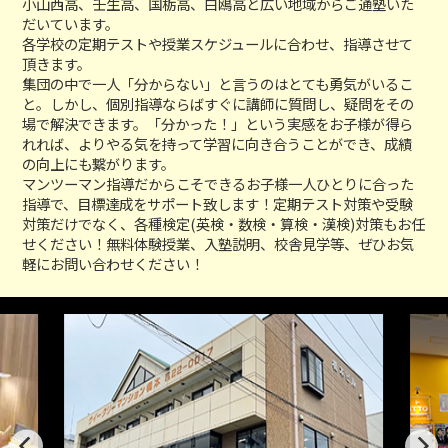
小山西高、壬生高、国栃高、白鴎高と広い地域からご通塾いた
だいています。
各学校の定期テストや授業スケジュールに合わせ、指導させて
頂きます。
集団の中で一人「分からない」と言うのはとても勇気がいるこ
と。しかし、個別指導ならばすぐに講師に質問し、疑問をその
場で解決できます。「分かった！」という実感をお子様が得ら
れれば、よりやる気を持って学習に向き合うことができ、成績
の向上にも繋がります。
マンツーマン指導だからこそできるお子様一人ひとりに合った
指導で、目標達成をサポート致します！定期テスト対策や受験
対策だけでなく、各種検定(英検・数検・算検・漢検)対策もお任
せください！無料体験授業、入塾説明、校舎見学等、ぜひお気
軽にお問い合わせください！