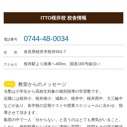
ITTO桜井校 校舎情報
0744-48-0034
電話番号
奈良県桜井市桜井562-7
住 所
桜井駅より南東へ400m、国道165号線沿い
アクセス
教室からのメッセージ
当塾は小学生から高校生対象の個別指導の学習塾です。
近隣には桜井小、桜井南小、城島小、桜井中、桜井西中、大三輪中
などがあり、各学校の定期テストや授業スケジュールに合わせ、指
導させて頂きます。
集団の中で一人「分からない」と言うのはとても勇気がいること。
しかし、個別指導ならばすぐに講師に質問し、疑問をその場で解決