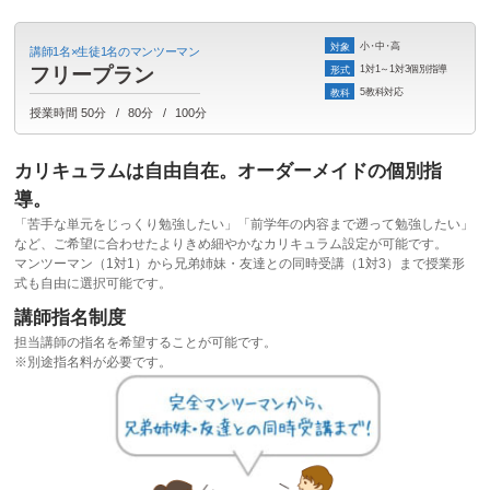
小・中・高
対象
講師1名×生徒1名のマンツーマン
1対1～1対3個別指導
フリープラン
形式
5教科対応
教科
授業時間
50分
80分
100分
カリキュラムは自由自在。オーダーメイドの個別指
導。
「苦手な単元をじっくり勉強したい」「前学年の内容まで遡って勉強したい」
など、ご希望に合わせたよりきめ細やかなカリキュラム設定が可能です。
マンツーマン（1対1）から兄弟姉妹・友達との同時受講（1対3）まで授業形
式も自由に選択可能です。
講師指名制度
担当講師の指名を希望することが可能です。
※別途指名料が必要です。