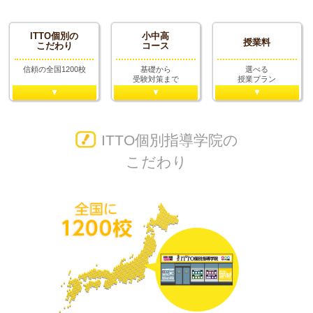
ITTO個別の
小中高
授業料
こだわり
コース
信頼の全国1200校
基礎から
選べる
受験対策まで
授業プラン
ITTO個別指導学院の
こだわり