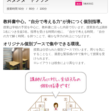
5教科対応
教科
授業時間
50分
80分
100分
教科書中心。”自分で考える力”が身につく個別指導。
授業は学校の予習を中心に、教科書に沿った内容で行います。授業形式は講師
1名につき生徒3名。指導を受ける時間の他に、「自分で考える時間」「自分
の力で解く時間」を持つことで、確かな学力の向上につなげます。
オリジナル個別ブースで集中できる環境。
授業は仕切られた個別ブースで行います。周りを気に
することなく、適度な緊張感の中で集中して授業を受
けられます。
※レイアウトは校舎により異なります。