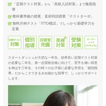
「定期テスト対策」
「高校入試対策」
徹底指
から
まで
導
教科書準拠の授業、直前特訓授業「テストターボ」
無料月例テスト「ITTO模試」
しっかり基礎学力を
で
定着
スタートダッシュが大切な一年生。効率良い定期テスト対策
が必要な二年生。第一志望校合格に向けて、苦手を補い得意
を伸ばす三年生。その時々のお子様に必要な学習を「個別指
導」だからこそできるきめ細かな指導で、しっかりサポート
します。