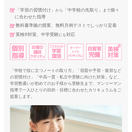
「学習の習慣付け」
「中学校の先取り」
個々
から
まで
に合わせた指導
教科書準拠の授業、無料月例テスト
しっかり定着
で
英検®対策、中学受験
対応
にも
「学校で役に立つノートの取り方」「宿題や予習・復習など
の習慣付け」「中高一貫・私立中受験に向けた対策」など、
学習塾通いが初めてのお子様から受験生まで、マンツーマン
指導で一人ひとりの目的・目標に合わせたカリキュラムをご
提案します。