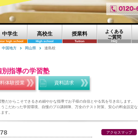
よくある
中学生
高校生
授業料
ご質問
nior high school
High school
Tuition
FAQ
中国地方
岡山県
連島校
個別指導の学習塾
料体験授業
資料請求
学習塾だからこそできるきめ細やかな指導でお子様の自信とやる気を引き出します。
ようこだわった学習環境、自慢のプロ講師陣、万全のテスト対策、安心の料金設定な
します。
778
アクセスマップ