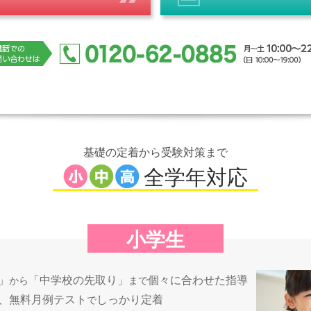
基礎の定着から受験対策まで
全学年対応
小学生
」
「中学校の先取り」
個々に合わせた指導
から
まで
、無料月例テスト
しっかり定着
で