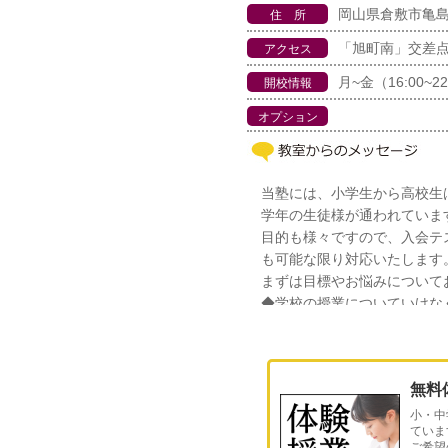
岡山県倉敷市亀島1
住 所
「旭町南」交差点
アクセス
月~金（16:00~22
開校情報
オプション
当塾には、小学生から高校生
学年の生徒様が通われていま
目的も様々ですので、入会テ
も可能な限り対応いたします
まずは目標やお悩みについて
◆学校の授業についていけな
ょう）
◆学校の授業では物足りない
指しましょう）
無料
◆不登校になり学校の授業を
からない（不登校は要因が様
小・中
ていま
学習内容をお伝えします）
ご希望