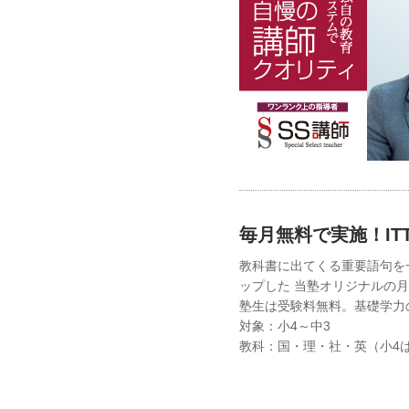
毎月無料で実施！IT
教科書に出てくる重要語句を
ップした 当塾オリジナルの
塾生は受験料無料。基礎学力
対象：小4～中3
教科：国・理・社・英（小4