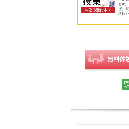
◆中学、高校、大学受験につ
ます。
ため、常に最新情報をご案内
ぜひ当
感動を
◆英検に特化して教えてほし
◆推薦や面接などの試験対策
並行して行っています）
◆中学受験塾でついていけな
絞って対策できます）
上記以外にもたくさんのご相
ずは遠慮なくご相談ください
無料体