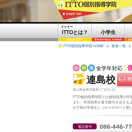
イットー
ITTOとは？
小学生
About ITTO
Elementary school
ju
ITTO個別指導学院 HOME
校舎一覧
全学年対応
連島校
無
岡山県倉敷市亀島1丁目31-13
ITTO個別指導学院では個別指導の
また、学習効果を最大限引き出せる
お子様の学習をしっかりサポート致
086-446-7
電話番号