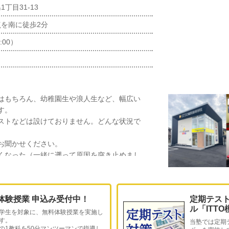
丁目31-13
を南に徒歩2分
:00）
はもちろん、幼稚園生や浪人生など、幅広い
す。
ストなどは設けておりません。どんな状況で
。
お聞かせください。
くなった（一緒に遡って原因を突き止めまし
（進学校合格はもちろん、入学後も上位を目
体験授業 申込み受付中！
定期テス
しばらく受けておらず、どうしたらいいか分
ル「ITT
々で、誰にでも起こり得ます。今後に備えた
学生を対象に、無料体験授業を実施し
す。
当塾では定期
の1教科を50分マンツーマンで指導し