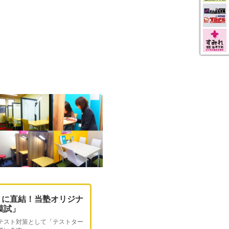
トに直結！当塾オリジナ
O模試」
テスト対策として「テストター