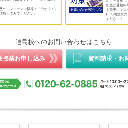
ボ」を実施し
いて知りたいことがある（全国に校舎がある
塾生は受験料
できます）
塾のマンツーマン指導で「分かる！」
を確実にマス
体感してみてください。
ITTO問題集
い（二次試験まで対策可能です）
ください！
をしてほしい（特に秋以降は一般試験対策と
くなった教科が出てきた（その教科と教材に
連島校へのお問い合わせはこちら
談をいただいております。どんな状況でもま
！！
験授業お申し込み
資料請求・お