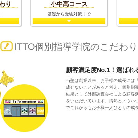
だわり
小中高コース
校
基礎から受験対策まで
ITTO個別指導学院のこだわり
顧客満足度No.1！選ば
当塾は創業以来、お子様の成長には
成せないことがあると考え、個別指
結果として外部調査会社による顧客
をいただいています。情熱とノウハ
でこれからもお子様一人ひとりの成