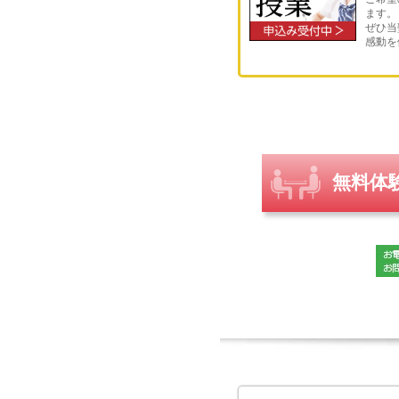
【合格高校】長岡高校 長岡大
ます。
ぜひ当
校 柏崎総合高校 柏崎工業
感動を
越高等学校 東京学館新潟高
【合格大学】新潟大学 横浜市
こだて未来大学 同志社大学
洋大学 明星大学 日本大学 
語大学 国際医療福祉大学 
無料体