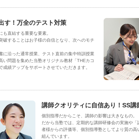
出す！万全のテスト対策
にも直結する重要な要素。
突破することはお子様の自信となり、次へのモチ
書に沿った通常授業、テスト直前の集中特訓授業
高い問題を集めた当塾オリジナル教材「THEカコ
で成績アップをサポートさせていただきます。
講師クオリティに自信あり！SS講
個別指導だからこそ、講師の影響は大きなもの。
だから当塾では、定期的な講師研修会の実施や「
者様からの評価等、個別指導塾としてより質の高
組んでいます。