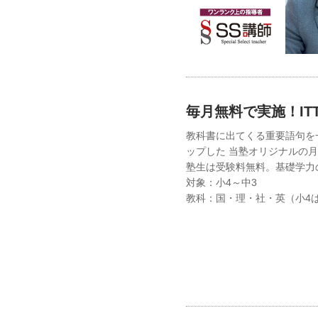
毎月無料で実施！IT
教科書に出てくる重要語句を
ップした 当塾オリジナルの
塾生は受験料無料。基礎学力
対象：小4～中3
教科：国・理・社・英（小4