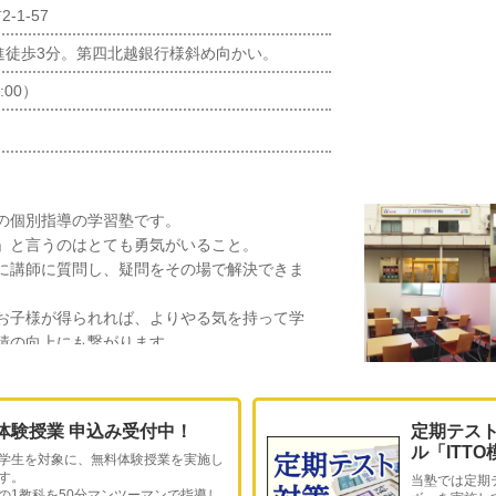
1-57
進徒歩3分。第四北越銀行様斜め向かい。
:00）
の個別指導の学習塾です。
」と言うのはとても勇気がいること。
に講師に質問し、疑問をその場で解決できま
お子様が得られれば、よりやる気を持って学
績の向上にも繋がります。
できるお子様一人ひとりに合った指導で、目
しました！ぜひご見学におこし下さい。
体験授業 申込み受付中！
定期テス
ル「ITT
学生を対象に、無料体験授業を実施し
！
す。
当塾では定期
の1教科を50分マンツーマンで指導し