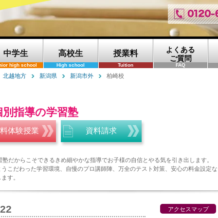
よくある
中学生
高校生
授業料
ご質問
nior high school
High school
Tuition
FAQ
北越地方
新潟県
新潟市外
柏崎校
個別指導の学習塾
料体験授業
資料請求
学習塾だからこそできるきめ細やかな指導でお子様の自信とやる気を引き出します。
ようこだわった学習環境、自慢のプロ講師陣、万全のテスト対策、安心の料金設定な
します。
222
アクセスマップ