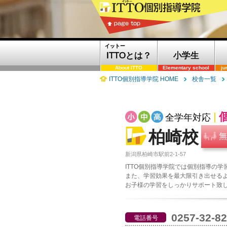
イットー
ITTOとは？
小学生
About ITTO
Elementary school
ju
ITTO個別指導学院 HOME
校舎一覧
全学年対応
柏崎校
無
新潟県柏崎市駅前2-1-57
ITTO個別指導学院では個別指導の
また、学習効果を最大限引き出せる
お子様の学習をしっかりサポート致
0257-32-8
電話番号