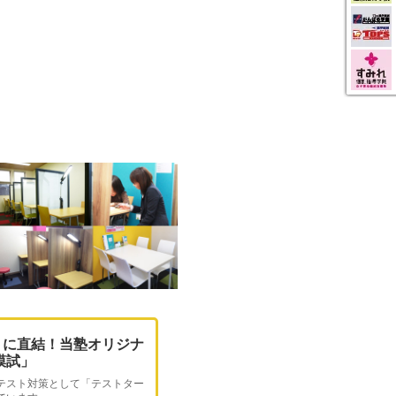
トに直結！当塾オリジナ
O模試」
テスト対策として「テストター