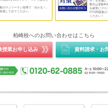
ボ」を実施し
手高校 長岡向陵高校 柏崎高校 柏崎常盤高
塾生は受験料
塾のマンツーマン指導で「分かる！」
を確実にマス
高校 開志国際高等学校 新潟明訓高等学校 中
体感してみてください。
ITTO問題集
等学校 日本文理高等学校 産業大学付属高校
ください！
立大学 埼玉県立大学 秋田県立大学 公立は
 工学院大学 千葉工業大学 明治薬科大学 東
柏崎校へのお問い合わせはこちら
都留文科大学 神奈川大学 杏林大学 神田外
上武大学 高崎商科大学 武蔵大学
験授業お申し込み
資料請求・お