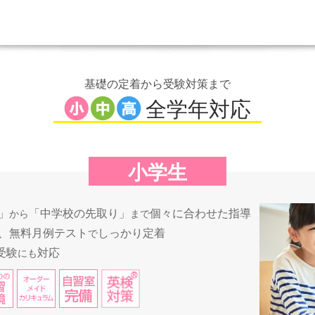
基礎の定着から受験対策まで
全学年対応
小学生
」
「中学校の先取り」
個々に合わせた指導
から
まで
、無料月例テスト
しっかり定着
で
受験
対応
にも