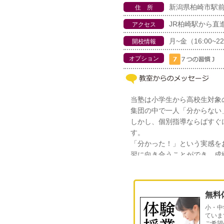
新潟県柏崎市駅前2-
住 所
JR柏崎駅から直
アクセス
月~金（16:00~22
開校情報
オプション
当塾は小学生から高校生対象
集団の中で一人「分からない
しかし、個別指導ならばすぐ
す。
「分かった！」という実感を
習に向き合うことができ、成
マンツーマン指導だからこそ
標達成をサポート致します！
2024年夏に2階部分を増床
無料
小・中
2026年高校合格率100％達成
ていま
ご希望