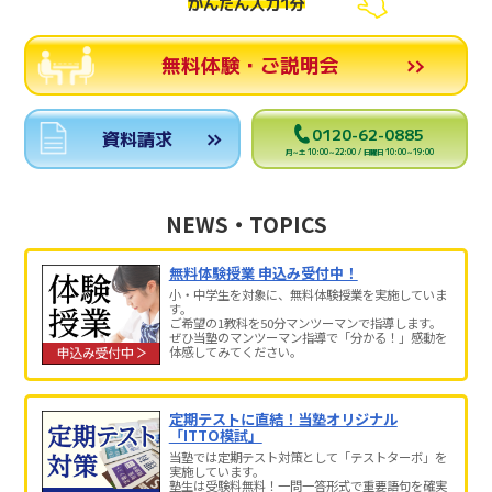
かんたん入力1分
無料体験・ご説明会
0120-62-0885
資料請求
月～土 10:00～22:00 / 日曜日 10:00～19:00
NEWS・TOPICS
無料体験授業 申込み受付中！
小・中学生を対象に、無料体験授業を実施していま
す。
ご希望の1教科を50分マンツーマンで指導します。
ぜひ当塾のマンツーマン指導で「分かる！」感動を
体感してみてください。
定期テストに直結！当塾オリジナル
「ITTO模試」
当塾では定期テスト対策として「テストターボ」を
実施しています。
塾生は受験料無料！一問一答形式で重要語句を確実