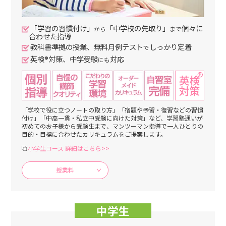
「学習の習慣付け」
「中学校の先取り」
個々に
から
まで
合わせた指導
教科書準拠の授業、無料月例テスト
しっかり定着
で
英検®対策、中学受験
対応
にも
「学校で役に立つノートの取り方」「宿題や予習・復習などの習慣
付け」「中高一貫・私立中受験に向けた対策」など、学習塾通いが
初めてのお子様から受験生まで、マンツーマン指導で一人ひとりの
目的・目標に合わせたカリキュラムをご提案します。
小学生コース 詳細はこちら>>
授業料
中学生