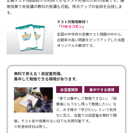
定期テスト3週間前から利用できるテスト対策のための授業です。通
常授業で未受講の教科の受講も可能。得点アップの秘訣を伝授しま
す。
テスト対策用教材！
「
THEカコモン
」
全国の中学校の定期テスト問題の中から、
出題率の高い問題をピックアップした当塾
オリジナルの教材です。
無料で使える！自習室完備。
集中して勉強できる環境があります。
自習室開放
集中できる環境
「家では集中して勉強できない」「授
業後にもう少し残って勉強したい」な
ど、お子様の「学びたい」という気持
ちに応え、当塾では自習室を無料で開
放。テスト前や授業のない日でも利用可能です。
※校舎休校日は除く。