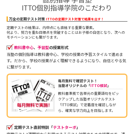
ITTO個別指導学院のこだわり
万全の定期テスト対策
ITTOの定期テスト対策で結果を出す！
定期テストの結果は、内申点にも直結する重要な要素。
何より、努力を重ね目標点を突破することはお子様の自信となり、次への
モチベーションにも繋がります。
教科書中心
、
予習型
の授業形式
当塾の個別指導は教科書中心、学校の授業の予習スタイルで進めま
す。だから、学校の授業がよく理解できるようになり、自信とやる気
に繋がります。
毎月無料で確認テスト！
当塾オリジナルの「
ITTO模試
」
教科書準拠で各単元の重要語句をピッ
クアップした当塾オリジナルテスト
「ITTO模試」で定着度を確認しなが
ら、確実な学力向上を目指します。
定期テスト直前特訓「
テストターボ
」