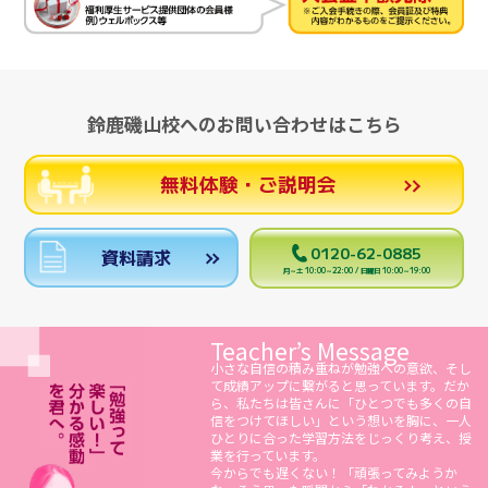
鈴鹿磯山校へのお問い合わせはこちら
無料体験・ご説明会
0120-62-0885
資料請求
月～土 10:00～22:00 / 日曜日 10:00～19:00
Teacher’s Message
小さな自信の積み重ねが勉強への意欲、そし
て成績アップに繋がると思っています。だか
ら、私たちは皆さんに「ひとつでも多くの自
信をつけてほしい」という想いを胸に、一人
ひとりに合った学習方法をじっくり考え、授
業を行っています。
今からでも遅くない！「頑張ってみようか