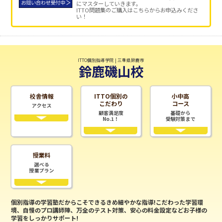
にマスターしていきます。
ITTO問題集のご購入はこちらからお申込みくださ
い！
ITTO個別指導学院 | 三重県鈴鹿市
鈴鹿磯山校
校舎情報
ITTO個別の
小中高
こだわり
コース
アクセス
顧客満足度
基礎から
No.1！
受験対策まで
授業料
選べる
授業プラン
個別指導の学習塾だからこそできるきめ細やかな指導!こだわった学習環
境、自慢のプロ講師陣、万全のテスト対策、安心の料金設定などお子様の
学習をしっかりサポート!