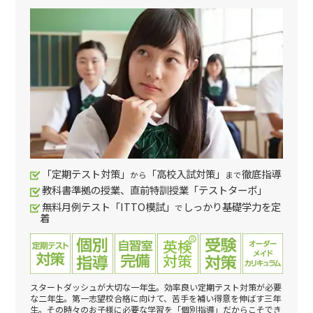
「定期テスト対策」
「高校入試対策」
徹底指導
から
まで
教科書準拠の授業、直前特訓授業「テストターボ」
無料月例テスト「ITTO模試」
しっかり基礎学力を定
で
着
スタートダッシュが大切な一年生。効率良い定期テスト対策が必要
な二年生。第一志望校合格に向けて、苦手を補い得意を伸ばす三年
生。その時々のお子様に必要な学習を「個別指導」だからこそでき