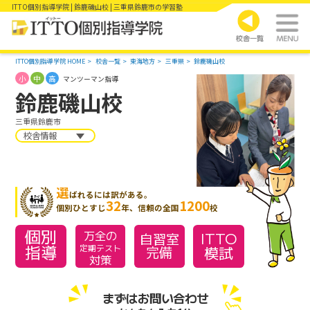
ITTO個別指導学院 | 鈴鹿磯山校 | 三重県鈴鹿市の学習塾
ITTO個別指導学院 HOME
校舎一覧
東海地方
三重県
鈴鹿磯山校
小
中
高
マンツーマン指導
鈴鹿磯山校
三重県鈴鹿市
校舎情報
選
ばれるには訳がある。
32
1200
個別ひとすじ
年、信頼の全国
校
個別
万全の
ITTO
自習室
指導
模試
定期テスト
完備
対策
まずはお問い合わせ