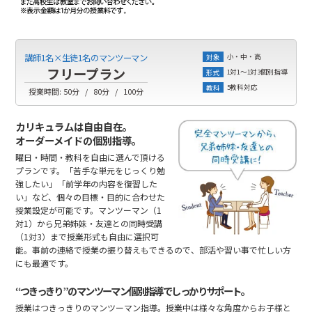
小・中・高
講師1名×生徒1名のマンツーマン
対象
フリープラン
1対1～1対3個別指導
形式
5教科対応
教科
授業時間:
50分
80分
100分
カリキュラムは自由自在。
オーダーメイドの個別指導。
曜日・時間・教科を自由に選んで頂ける
プランです。「苦手な単元をじっくり勉
強したい」「前学年の内容を復習した
い」など、個々の目標・目的に合わせた
授業設定が可能です。マンツーマン（1
対1）から兄弟姉妹・友達との同時受講
（1対3）まで授業形式も自由に選択可
能。事前の連絡で授業の振り替えもできるので、部活や習い事で忙しい方
にも最適です。
“つきっきり”のマンツーマン個別指導でしっかりサポート。
授業はつきっきりのマンツーマン指導。授業中は様々な角度からお子様と