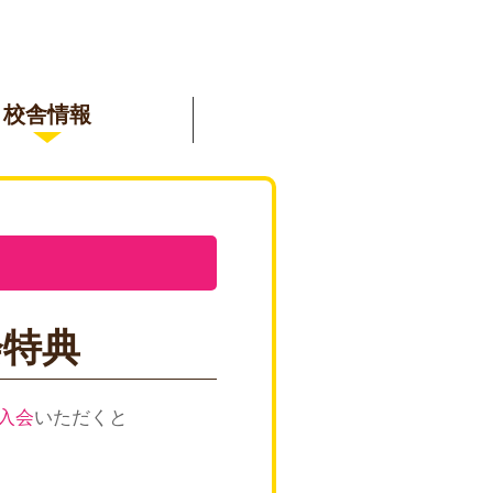
校舎情報
会特典
入会
いただくと