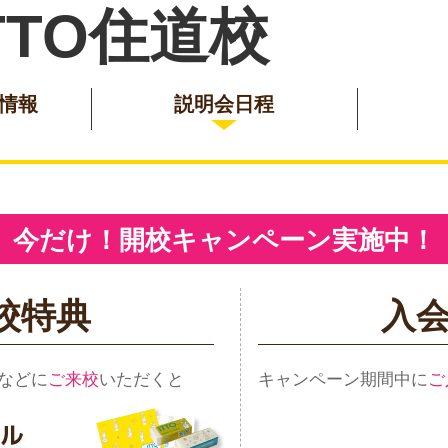
TTO住道校
情報
説明会日程
今だけ！開校キャンペーン実施中！
校特典
入
などに
ご来校
いただくと
キャンペーン期間中に
ご