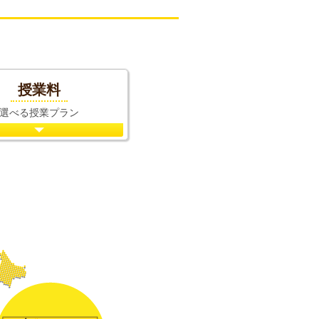
授業料
選べる
授業プラン
り