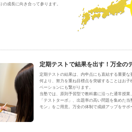
りの成長に向き合って参ります。
定期テストで結果を出す！万全の
定期テストの結果は、内申点にも直結する重要な
何より、努力を重ね目標点を突破することはお子
ベーションにも繋がります。
当塾では、原則予習型で教科書に沿った通常授業
「テストターボ」、出題率の高い問題を集めた当塾
モン」をご用意。万全の体制で成績アップをサポ