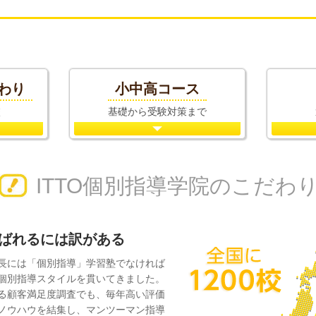
わり
小中高
コース
校
基礎から
受験対策まで
ITTO個別指導学院の
こだわ
選ばれるには訳がある
長には「個別指導」学習塾でなければ
個別指導スタイルを貫いてきました。
る顧客満足度調査でも、毎年高い評価
ノウハウを結集し、マンツーマン指導