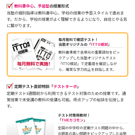
教科書中心
、
予習型
の授業形式
当塾の個別指導は教科書中心、学校の授業の予習スタイルで進めま
す。だから、学校の授業がよく理解できるようになり、自信とやる気
に繋がります。
毎月無料で確認テスト！
当塾オリジナルの「
ITTO模試
」
教科書準拠で各単元の重要語句をピッ
クアップした当塾オリジナルテスト
「ITTO模試」で定着度を確認しなが
ら、確実な学力向上を目指します。
定期テスト直前特訓「
テストターボ
」
定期テスト3週間前から利用できるテスト対策のための授業です。通
常授業で未受講の教科の受講も可能。得点アップの秘訣を伝授しま
す。
テスト対策用教材！
「
THEカコモン
」
全国の中学校の定期テスト問題の中から、
出題率の高い問題をピックアップした当塾