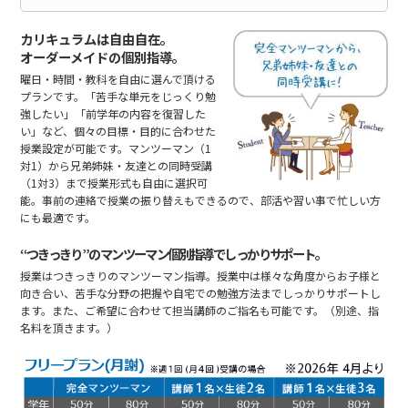
カリキュラムは自由自在。
オーダーメイドの個別指導。
曜日・時間・教科を自由に選んで頂ける
プランです。「苦手な単元をじっくり勉
強したい」「前学年の内容を復習した
い」など、個々の目標・目的に合わせた
授業設定が可能です。マンツーマン（1
対1）から兄弟姉妹・友達との同時受講
（1対3）まで授業形式も自由に選択可
能。事前の連絡で授業の振り替えもできるので、部活や習い事で忙しい方
にも最適です。
“つきっきり”のマンツーマン個別指導でしっかりサポート。
授業はつきっきりのマンツーマン指導。授業中は様々な角度からお子様と
向き合い、苦手な分野の把握や自宅での勉強方法までしっかりサポートし
ます。また、ご希望に合わせて担当講師のご指名も可能です。（別途、指
名料を頂きます。）