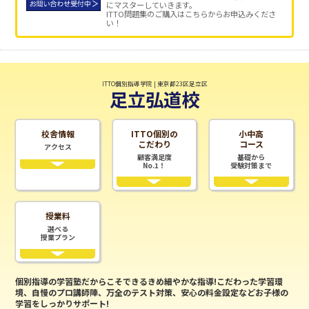
にマスターしていきます。
ITTO問題集のご購入はこちらからお申込みくださ
い！
ITTO個別指導学院 | 東京都23区足立区
足立弘道校
校舎情報
ITTO個別の
小中高
こだわり
コース
アクセス
顧客満足度
基礎から
No.1！
受験対策まで
授業料
選べる
授業プラン
個別指導の学習塾だからこそできるきめ細やかな指導!こだわった学習環
境、自慢のプロ講師陣、万全のテスト対策、安心の料金設定などお子様の
学習をしっかりサポート!