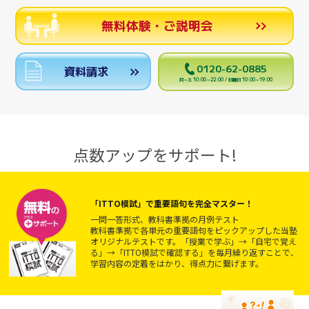
無料体験・ご説明会
0120-62-0885
資料請求
月～土 10:00～22:00 / 日曜日 10:00～19:00
点数アップをサポート!
「ITTO模試」で重要語句を完全マスター！
一問一答形式、教科書準拠の月例テスト
教科書準拠で各単元の重要語句をピックアップした当塾
オリジナルテストです。「授業で学ぶ」→「自宅で覚え
る」→「ITTO模試で確認する」を毎月繰り返すことで、
学習内容の定着をはかり、得点力に繋げます。