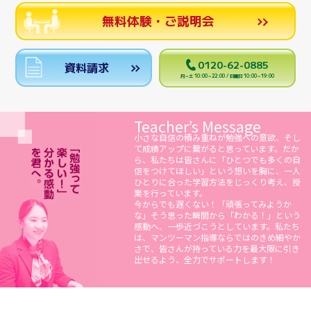
無料体験・ご説明会
0120-62-0885
資料請求
月～土 10:00～22:00 / 日曜日 10:00～19:00
Teacher’s Message
小さな自信の積み重ねが勉強への意欲、そし
て成績アップに繋がると思っています。だか
ら、私たちは皆さんに「ひとつでも多くの自
信をつけてほしい」という想いを胸に、一人
ひとりに合った学習方法をじっくり考え、授
業を行っています。
今からでも遅くない！「頑張ってみようか
な」そう思った瞬間から「わかる！」という
感動へ、一歩近づこうとしています。私たち
は、マンツーマン指導ならではのきめ細やか
さで、皆さんが持っている力を最大限に引き
出せるよう、全力でサポートします！