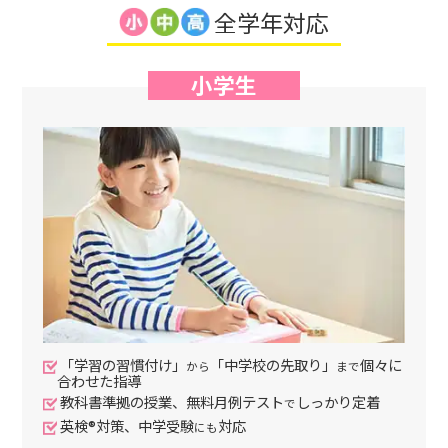
全学年対応
小学生
「学習の習慣付け」
「中学校の先取り」
個々に
から
まで
合わせた指導
教科書準拠の授業、無料月例テスト
しっかり定着
で
英検®対策、中学受験
対応
にも