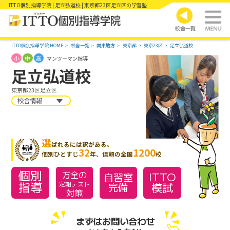
ITTO個別指導学院 | 足立弘道校 | 東京都23区足立区の学習塾
ITTO個別指導学院 HOME
校舎一覧
関東地方
東京都
東京23区
足立弘道校
小
中
高
マンツーマン指導
足立弘道校
東京都23区足立区
校舎情報
選
ばれるには訳がある。
32
1200
個別ひとすじ
年、信頼の全国
校
個別
万全の
ITTO
自習室
指導
模試
定期テスト
完備
対策
まずはお問い合わせ