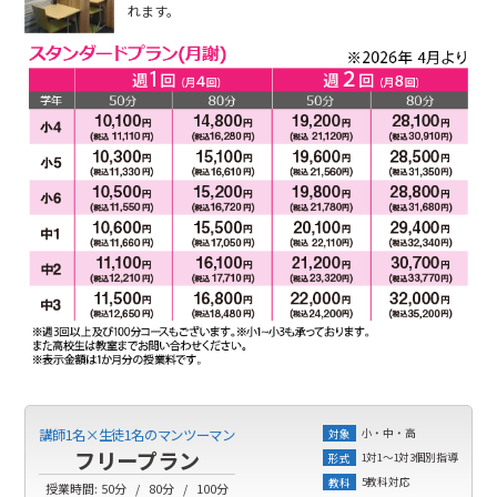
れます。
小・中・高
講師1名×生徒1名のマンツーマン
対象
フリープラン
1対1～1対3個別指導
形式
5教科対応
教科
授業時間:
50分
80分
100分