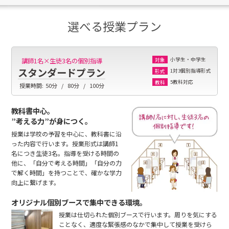
選べる授業プラン
小学生・中学生
講師1名×生徒3名の個別指導
対象
スタンダードプラン
1対3個別指導形式
形式
5教科対応
教科
授業時間:
50分
80分
100分
教科書中心。
”考える力”が身につく。
授業は学校の予習を中心に、教科書に沿
った内容で行います。授業形式は講師1
名につき生徒3名。指導を受ける時間の
他に、「自分で考える時間」「自分の力
で解く時間」を持つことで、確かな学力
向上に繋げます。
オリジナル個別ブースで集中できる環境。
授業は仕切られた個別ブースで行います。周りを気にする
ことなく、適度な緊張感のなかで集中して授業を受けら