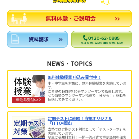
かんたん入力1分
無料体験・ご説明会
0120-62-0885
資料請求
月～土 10:00～22:00 / 日曜日 10:00～19:00
NEWS・TOPICS
無料体験授業 申込み受付中！
小・中学生を対象に、無料体験授業を実施していま
す。
ご希望の1教科を50分マンツーマンで指導します。
ぜひ当塾のマンツーマン指導で「分かる！」感動を
体感してみてください。
定期テストに直結！当塾オリジナル
「ITTO模試」
当塾では定期テスト対策として「テストターボ」を
実施しています。
塾生は受験料無料！一問一答形式で重要語句を確実