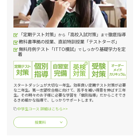
「定期テスト対策」
「高校入試対策」
徹底指導
から
まで
教科書準拠の授業、直前特訓授業「テストターボ」
無料月例テスト「ITTO模試」
しっかり基礎学力を定
で
着
スタートダッシュが大切な一年生。効率良い定期テスト対策が必要
な二年生。第一志望校合格に向けて、苦手を補い得意を伸ばす三年
生。その時々のお子様に必要な学習を「個別指導」だからこそでき
るきめ細かな指導で、しっかりサポートします。
中学生コース 詳細はこちら>>
授業料