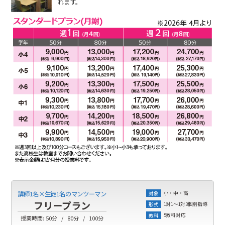
れます。
小・中・高
講師1名×生徒1名のマンツーマン
対象
フリープラン
1対1～1対3個別指導
形式
5教科対応
教科
授業時間:
50分
80分
100分