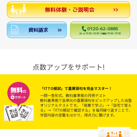
無料体験・ご説明会
0120-62-0885
資料請求
月～土 10:00～22:00 / 日曜日 10:00～19:00
点数アップをサポート!
「ITTO模試」で重要語句を完全マスター！
一問一答形式、教科書準拠の月例テスト
教科書準拠で各単元の重要語句をピックアップした当塾
オリジナルテストです。「授業で学ぶ」→「自宅で覚え
る」→「ITTO模試で確認する」を毎月繰り返すことで、
学習内容の定着をはかり、得点力に繋げます。