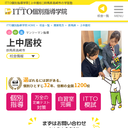
ITTO個別指導学院 | 上中居校 | 群馬県高崎市の学習塾
ITTO個別指導学院 HOME
校舎一覧
関東地方
群馬県
上中居校
小
中
高
マンツーマン指導
上中居校
群馬県高崎市
校舎情報
選
ばれるには訳がある。
32
1200
個別ひとすじ
年、信頼の全国
校
個別
万全の
ITTO
自習室
指導
模試
定期テスト
完備
対策
まずはお問い合わせ