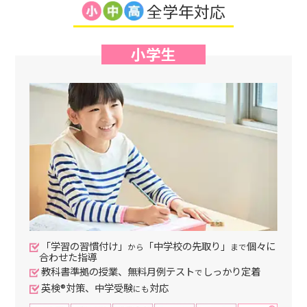
全学年対応
小学生
「学習の習慣付け」
「中学校の先取り」
個々に
から
まで
合わせた指導
教科書準拠の授業、無料月例テスト
しっかり定着
で
英検®対策、中学受験
対応
にも