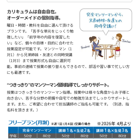
カリキュラムは自由自在。
オーダーメイドの個別指導。
曜日・時間・教科を自由に選んで頂ける
プランです。「苦手な単元をじっくり勉
強したい」「前学年の内容を復習した
い」など、個々の目標・目的に合わせた
授業設定が可能です。マンツーマン（1
対1）から兄弟姉妹・友達との同時受講
（1対3）まで授業形式も自由に選択可
能。事前の連絡で授業の振り替えもできるので、部活や習い事で忙しい方
にも最適です。
“つきっきり”のマンツーマン個別指導でしっかりサポート。
授業はつきっきりのマンツーマン指導。授業中は様々な角度からお子様と
向き合い、苦手な分野の把握や自宅での勉強方法までしっかりサポートし
ます。また、ご希望に合わせて担当講師のご指名も可能です。（別途、指
名料を頂きます。）