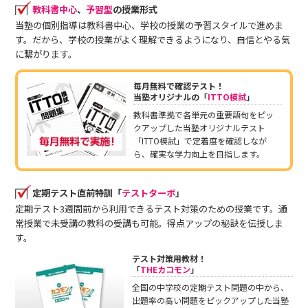
教科書中心
、
予習型
の授業形式
当塾の個別指導は教科書中心、学校の授業の予習スタイルで進めま
す。だから、学校の授業がよく理解できるようになり、自信とやる気
に繋がります。
毎月無料で確認テスト！
当塾オリジナルの「
ITTO模試
」
教科書準拠で各単元の重要語句をピッ
クアップした当塾オリジナルテスト
「ITTO模試」で定着度を確認しなが
ら、確実な学力向上を目指します。
定期テスト直前特訓「
テストターボ
」
定期テスト3週間前から利用できるテスト対策のための授業です。通
常授業で未受講の教科の受講も可能。得点アップの秘訣を伝授しま
す。
テスト対策用教材！
「
THEカコモン
」
全国の中学校の定期テスト問題の中から、
出題率の高い問題をピックアップした当塾