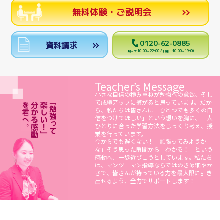
無料体験・ご説明会
0120-62-0885
資料請求
月～土 10:00～22:00 / 日曜日 10:00～19:00
Teacher’s Message
小さな自信の積み重ねが勉強への意欲、そし
て成績アップに繋がると思っています。だか
ら、私たちは皆さんに「ひとつでも多くの自
信をつけてほしい」という想いを胸に、一人
ひとりに合った学習方法をじっくり考え、授
業を行っています。
今からでも遅くない！「頑張ってみようか
な」そう思った瞬間から「わかる！」という
感動へ、一歩近づこうとしています。私たち
は、マンツーマン指導ならではのきめ細やか
さで、皆さんが持っている力を最大限に引き
出せるよう、全力でサポートします！