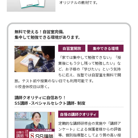
オリジナルの教材です。
無料で使える！自習室完備。
集中して勉強できる環境があります。
自習室開放
集中できる環境
「家では集中して勉強できない」「授
業後にもう少し残って勉強したい」な
ど、お子様の「学びたい」という気持
ちに応え、当塾では自習室を無料で開
放。テスト前や授業のない日でも利用可能です。
※校舎休校日は除く。
講師クオリティに自信あり！
SS講師 -スペシャルセレクト講師- 制度
自慢の講師クオリティ
定期的な講師研修会の実施や「講師ア
ンケート」による保護者様からの評価
等、個別指導塾としてより質の高い授