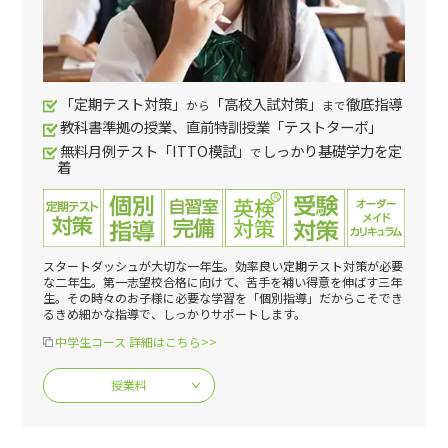
「定期テスト対策」
「高校入試対策」
徹底指導
から
まで
教科書準拠の授業、直前特訓授業「テストターボ」
無料月例テスト「ITTO模試」
しっかり基礎学力を定
で
着
スタートダッシュが大切な一年生。効率良い定期テスト対策が必要
な二年生。第一志望校合格に向けて、苦手を補い得意を伸ばす三年
生。その時々のお子様に必要な学習を「個別指導」だからこそでき
るきめ細かな指導で、しっかりサポートします。
中学生コース 詳細はこちら>>
授業料