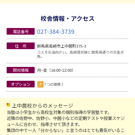
校舎情報・アクセス
027-384-3739
電話番号
住 所
群馬県高崎市上中居町375-3
コスモ石油向かい。高崎環状線と競馬場通りの交差点
角。
開校情報
月~金（16:00~22:00）
オプション
上中居校からのメッセージ
当塾は小学生から高校生対象の個別指導の学習塾です。
近隣の佐野中、佐野小、中居小などの定期テストや授業スケジ
ュールに合わせ、指導させて頂きます。
集団の中で一人「分からない」と言うのはとても勇気がいるこ