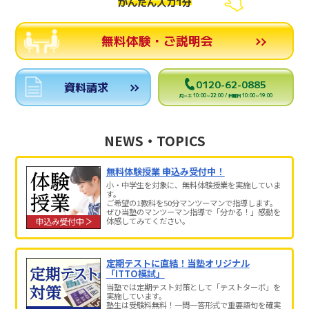
かんたん入力1分
無料体験・ご説明会
0120-62-0885
資料請求
月～土 10:00～22:00 / 日曜日 10:00～19:00
NEWS・TOPICS
無料体験授業 申込み受付中！
小・中学生を対象に、無料体験授業を実施していま
す。
ご希望の1教科を50分マンツーマンで指導します。
ぜひ当塾のマンツーマン指導で「分かる！」感動を
体感してみてください。
定期テストに直結！当塾オリジナル
「ITTO模試」
当塾では定期テスト対策として「テストターボ」を
実施しています。
塾生は受験料無料！一問一答形式で重要語句を確実