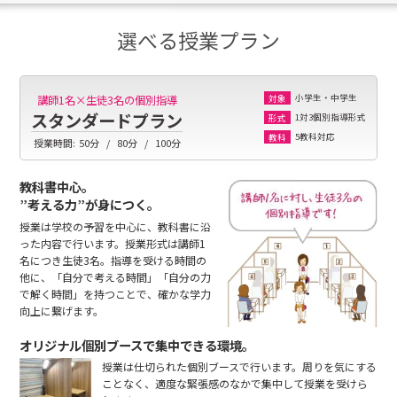
選べる授業プラン
小学生・中学生
講師1名×生徒3名の個別指導
対象
スタンダードプラン
1対3個別指導形式
形式
5教科対応
教科
授業時間:
50分
80分
100分
教科書中心。
”考える力”が身につく。
授業は学校の予習を中心に、教科書に沿
った内容で行います。授業形式は講師1
名につき生徒3名。指導を受ける時間の
他に、「自分で考える時間」「自分の力
で解く時間」を持つことで、確かな学力
向上に繋げます。
オリジナル個別ブースで集中できる環境。
授業は仕切られた個別ブースで行います。周りを気にする
ことなく、適度な緊張感のなかで集中して授業を受けら