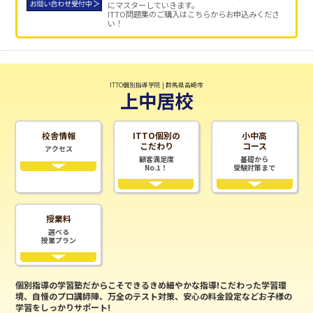
にマスターしていきます。
ITTO問題集のご購入はこちらからお申込みくださ
い！
ITTO個別指導学院 | 群馬県高崎市
上中居校
校舎情報
ITTO個別の
小中高
こだわり
コース
アクセス
顧客満足度
基礎から
No.1！
受験対策まで
授業料
選べる
授業プラン
個別指導の学習塾だからこそできるきめ細やかな指導!こだわった学習環
境、自慢のプロ講師陣、万全のテスト対策、安心の料金設定などお子様の
学習をしっかりサポート!