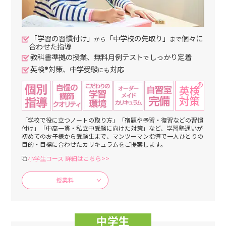
「学習の習慣付け」
「中学校の先取り」
個々に
から
まで
合わせた指導
教科書準拠の授業、無料月例テスト
しっかり定着
で
英検®対策、中学受験
対応
にも
「学校で役に立つノートの取り方」「宿題や予習・復習などの習慣
付け」「中高一貫・私立中受験に向けた対策」など、学習塾通いが
初めてのお子様から受験生まで、マンツーマン指導で一人ひとりの
目的・目標に合わせたカリキュラムをご提案します。
小学生コース 詳細はこちら>>
授業料
中学生