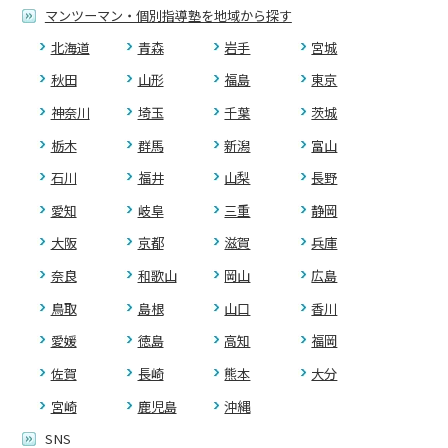
マンツーマン・個別指導塾を地域から探す
北海道
青森
岩手
宮城
秋田
山形
福島
東京
神奈川
埼玉
千葉
茨城
栃木
群馬
新潟
富山
石川
福井
山梨
長野
愛知
岐阜
三重
静岡
大阪
京都
滋賀
兵庫
奈良
和歌山
岡山
広島
鳥取
島根
山口
香川
愛媛
徳島
高知
福岡
佐賀
長崎
熊本
大分
宮崎
鹿児島
沖縄
SNS