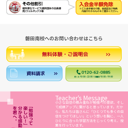
磐田南校へのお問い合わせはこちら
無料体験・ご説明会
0120-62-0885
資料請求
月～土 10:00～22:00 / 日曜日 10:00～19:00
Teacher’s Message
小さな自信の積み重ねが勉強への意欲、そし
て成績アップに繋がると思っています。だか
ら、私たちは皆さんに「ひとつでも多くの自
信をつけてほしい」という想いを胸に、一人
ひとりに合った学習方法をじっくり考え、授
業を行っています。