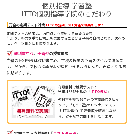
個別指導 学習塾
ITTO個別指導学院のこだわり
万全の定期テスト対策
ITTOの定期テスト対策で結果を出す！
定期テストの結果は、内申点にも直結する重要な要素。
何より、努力を重ね目標点を突破することはお子様の自信となり、次への
モチベーションにも繋がります。
教科書中心
、
予習型
の授業形式
当塾の個別指導は教科書中心、学校の授業の予習スタイルで進めま
す。だから、学校の授業がよく理解できるようになり、自信とやる気
に繋がります。
毎月無料で確認テスト！
当塾オリジナルの「
ITTO模試
」
教科書準拠で各単元の重要語句をピッ
クアップした当塾オリジナルテスト
「ITTO模試」で定着度を確認しなが
ら、確実な学力向上を目指します。
定期テスト直前特訓「
テストターボ
」