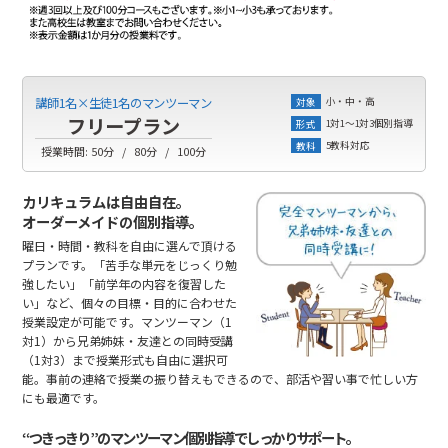
小・中・高
講師1名×生徒1名のマンツーマン
対象
フリープラン
1対1～1対3個別指導
形式
5教科対応
教科
授業時間:
50分
80分
100分
カリキュラムは自由自在。
オーダーメイドの個別指導。
曜日・時間・教科を自由に選んで頂ける
プランです。「苦手な単元をじっくり勉
強したい」「前学年の内容を復習した
い」など、個々の目標・目的に合わせた
授業設定が可能です。マンツーマン（1
対1）から兄弟姉妹・友達との同時受講
（1対3）まで授業形式も自由に選択可
能。事前の連絡で授業の振り替えもできるので、部活や習い事で忙しい方
にも最適です。
“つきっきり”のマンツーマン個別指導でしっかりサポート。