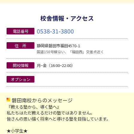
校舎情報・アクセス
0538-31-3800
電話番号
住 所
静岡県磐田市福田4570-1
国道150号線沿い、「福田西」交差点近く
開校情報
月~金（16:00~22:00）
オプション
磐田南校からのメッセージ
『教える塾から、導く塾へ』
私たちはただ教えるだけの塾ではありません。
皆さんの思い描く将来へと導ける塾を目指しています。
★小学生★