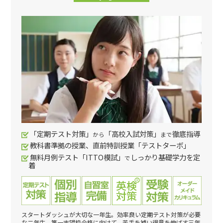
「定期テスト対策」
「高校入試対策」
徹底指導
から
まで
教科書準拠の授業、直前特訓授業「テストターボ」
無料月例テスト「ITTO模試」
しっかり基礎学力を定
で
着
スタートダッシュが大切な一年生。効率良い定期テスト対策が必要
な二年生。第一志望校合格に向けて、苦手を補い得意を伸ばす三年