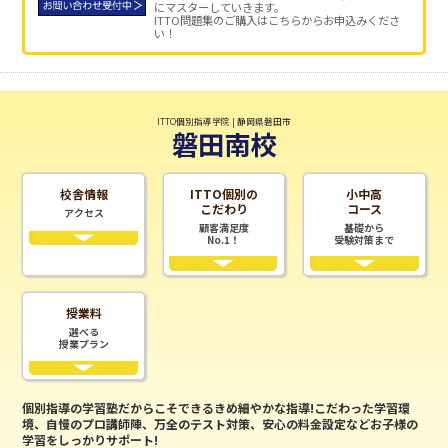
にマスターしていきます。
ITTO問題集のご購入はこちらからお申込みくださ
い！
ITTO個別指導学院 | 静岡県磐田市
磐田南校
校舎情報
ITTO個別の
小中高
こだわり
コース
アクセス
顧客満足度
基礎から
No.1！
受験対策まで
授業料
選べる
授業プラン
個別指導の学習塾だからこそできるきめ細やかな指導!こだわった学習環
境、自慢のプロ講師陣、万全のテスト対策、安心の料金設定などお子様の
学習をしっかりサポート!