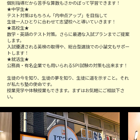
個別指導だから苦手な算数もさかのぼって学習できます！
★中学生★
テスト対策はもちろん「内申点アップ」を目指して
生徒一人ひとりに合わせて志望校へと導いていきます！
★高校生★
数学・英語のテスト対策。さらに最適な入試プランまでご提案
します。
入試優遇される英検の取得や、総合型選抜での小論文もサポー
トします！
★就活生★
公務員・有名企業でも用いられるSPI試験の対策も出来ます！
生徒の今を知り、生徒の夢を知り、生徒に道を示すこと。それ
が私たち塾の使命です。
授業見学や体験授業もできます。まずはお気軽にご相談下さ
い。