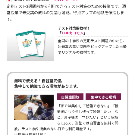
定期テスト3週間前から利用できるテスト対策のための授業です。通
常授業で未受講の教科の受講も可能。得点アップの秘訣を伝授しま
す。
テスト対策用教材！
「
THEカコモン
」
全国の中学校の定期テスト問題の中から、
出題率の高い問題をピックアップした当塾
オリジナルの教材です。
無料で使える！自習室完備。
集中して勉強できる環境があります。
自習室開放
集中できる環境
「家では集中して勉強できない」「授
業後にもう少し残って勉強したい」な
ど、お子様の「学びたい」という気持
ちに応え、当塾では自習室を無料で開
放。テスト前や授業のない日でも利用可能です。
※校舎休校日は除く。