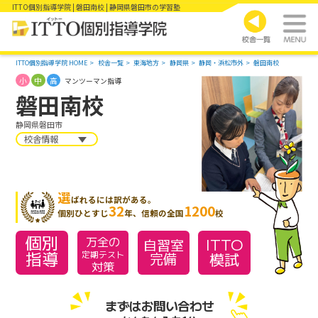
ITTO個別指導学院 | 磐田南校 | 静岡県磐田市の学習塾
ITTO個別指導学院 HOME
校舎一覧
東海地方
静岡県
静岡・浜松市外
磐田南校
小
中
高
マンツーマン指導
磐田南校
静岡県磐田市
校舎情報
選
ばれるには訳がある。
32
1200
個別ひとすじ
年、信頼の全国
校
個別
万全の
ITTO
自習室
指導
模試
定期テスト
完備
対策
まずはお問い合わせ