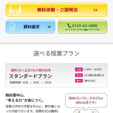
無料体験・ご説明会
0120-62-0885
資料請求
月～土 10:00～22:00 / 日曜日 10:00～19:00
選べる授業プラン
小学生・中学生
講師1名×生徒3名の個別指導
対象
スタンダードプラン
1対3個別指導形式
形式
5教科対応
教科
授業時間:
50分
80分
100分
教科書中心。
”考える力”が身につく。
授業は学校の予習を中心に、教科書に沿
った内容で行います。授業形式は講師1