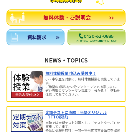
かんたん入力1分
無料体験・ご説明会
0120-62-0885
資料請求
月～土 10:00～22:00 / 日曜日 10:00～19:00
NEWS・TOPICS
無料体験授業 申込み受付中！
小・中学生を対象に、無料体験授業を実施していま
す。
ご希望の1教科を50分マンツーマンで指導します。
ぜひ当塾のマンツーマン指導で「分かる！」感動を
体感してみてください。
定期テストに直結！当塾オリジナル
「ITTO模試」
当塾では定期テスト対策として「テストターボ」を
実施しています。
塾生は受験料無料！一問一答形式で重要語句を確実