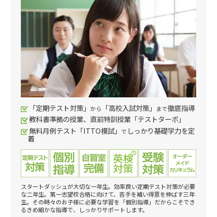
「定期テスト対策」
「高校入試対策」
徹底指導
から
まで
教科書準拠の授業、直前特訓授業「テストターボ」
無料月例テスト「ITTO模試」
しっかり基礎学力を定
で
着
スタートダッシュが大切な一年生。効率良い定期テスト対策が必要
な二年生。第一志望校合格に向けて、苦手を補い得意を伸ばす三年
生。その時々のお子様に必要な学習を「個別指導」だからこそでき
るきめ細かな指導で、しっかりサポートします。