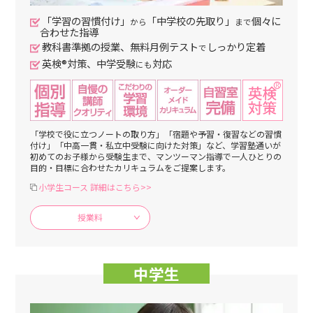
「学習の習慣付け」
「中学校の先取り」
個々に
から
まで
合わせた指導
教科書準拠の授業、無料月例テスト
しっかり定着
で
英検®対策、中学受験
対応
にも
「学校で役に立つノートの取り方」「宿題や予習・復習などの習慣
付け」「中高一貫・私立中受験に向けた対策」など、学習塾通いが
初めてのお子様から受験生まで、マンツーマン指導で一人ひとりの
目的・目標に合わせたカリキュラムをご提案します。
小学生コース 詳細はこちら>>
授業料
中学生