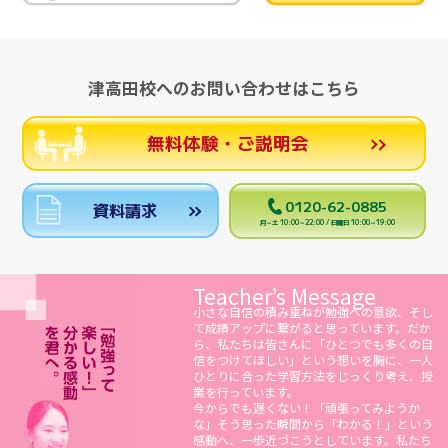
津高田校へのお問い合わせはこちら
無料体験・ご説明会
0120-62-0885
資料請求
月～土 10:00～22:00 / 日曜日 10:00～19:00
Teacher’s Message
小さな自信の積み重ねが勉強への意欲、そし
て成績アップに繋がると思っています。だか
ら、私たちは皆さんに「ひとつでも多くの自
信をつけてほしい」という想いを胸に、一人
ひとりに合った学習方法をじっくり考え、授
業を行っています。
今からでも遅くない！「頑張ってみようか
な」そう思った瞬間から「わかる！」という
感動へ、一歩近づこうとしています。私たち