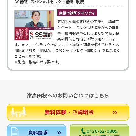
SS講師 -スペシャルセレクト講師- 制度
自慢の講師クオリティ
定期的な講師研修会の実施や「講師ア
ンケート」による保護者様からの評価
等、個別指導塾としてより質の高い授
業の提供を目指して取り組んでいま
す。また、ワンランク上のスキル・経験・知識を備えていると本
部認定された「SS講師（スペシャルセレクト講師）」を指名頂く
ことも可能です。
※別途、指名料が必要です。
津高田校へのお問い合わせはこちら
無料体験・ご説明会
0120-62-0885
資料請求
月～土 10:00～22:00 / 日曜日 10:00～19:00