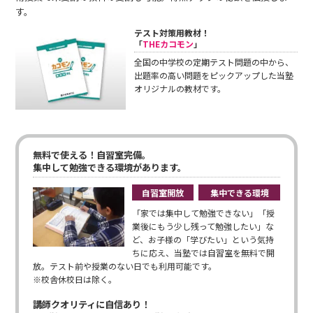
す。
テスト対策用教材！
「
THEカコモン
」
全国の中学校の定期テスト問題の中から、
出題率の高い問題をピックアップした当塾
オリジナルの教材です。
無料で使える！自習室完備。
集中して勉強できる環境があります。
自習室開放
集中できる環境
「家では集中して勉強できない」「授
業後にもう少し残って勉強したい」な
ど、お子様の「学びたい」という気持
ちに応え、当塾では自習室を無料で開
放。テスト前や授業のない日でも利用可能です。
※校舎休校日は除く。
講師クオリティに自信あり！