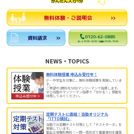
かんたん入力1分
無料体験・ご説明会
0120-62-0885
資料請求
月～土 10:00～22:00 / 日曜日 10:00～19:00
NEWS・TOPICS
無料体験授業 申込み受付中！
小・中学生を対象に、無料体験授業を実施していま
す。
ご希望の1教科を50分マンツーマンで指導します。
ぜひ当塾のマンツーマン指導で「分かる！」感動を
体感してみてください。
定期テストに直結！当塾オリジナル
「ITTO模試」
当塾では定期テスト対策として「テストターボ」を
実施しています。
塾生は受験料無料！一問一答形式で重要語句を確実