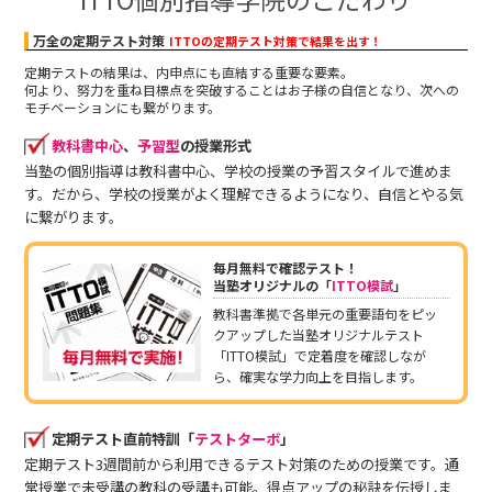
万全の定期テスト対策
ITTOの定期テスト対策で結果を出す！
定期テストの結果は、内申点にも直結する重要な要素。
何より、努力を重ね目標点を突破することはお子様の自信となり、次への
モチベーションにも繋がります。
教科書中心
、
予習型
の授業形式
当塾の個別指導は教科書中心、学校の授業の予習スタイルで進めま
す。だから、学校の授業がよく理解できるようになり、自信とやる気
に繋がります。
毎月無料で確認テスト！
当塾オリジナルの「
ITTO模試
」
教科書準拠で各単元の重要語句をピッ
クアップした当塾オリジナルテスト
「ITTO模試」で定着度を確認しなが
ら、確実な学力向上を目指します。
定期テスト直前特訓「
テストターボ
」
定期テスト3週間前から利用できるテスト対策のための授業です。通
常授業で未受講の教科の受講も可能。得点アップの秘訣を伝授しま