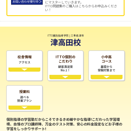
にマスターしていきます。
ITTO問題集のご購入はこちらからお申込みくださ
い！
ITTO個別指導学院 | 三重県津市
津高田校
校舎情報
ITTO個別の
小中高
こだわり
コース
アクセス
顧客満足度
基礎から
No.1！
受験対策まで
授業料
選べる
授業プラン
個別指導の学習塾だからこそできるきめ細やかな指導!こだわった学習環
境、自慢のプロ講師陣、万全のテスト対策、安心の料金設定などお子様の
学習をしっかりサポート!