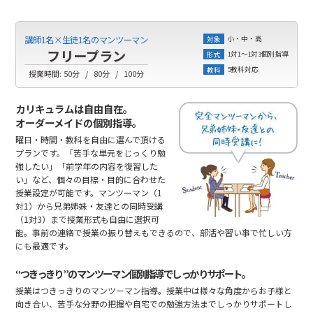
小・中・高
講師1名×生徒1名のマンツーマン
対象
フリープラン
1対1～1対3個別指導
形式
5教科対応
教科
授業時間:
50分
80分
100分
カリキュラムは自由自在。
オーダーメイドの個別指導。
曜日・時間・教科を自由に選んで頂ける
プランです。「苦手な単元をじっくり勉
強したい」「前学年の内容を復習した
い」など、個々の目標・目的に合わせた
授業設定が可能です。マンツーマン（1
対1）から兄弟姉妹・友達との同時受講
（1対3）まで授業形式も自由に選択可
能。事前の連絡で授業の振り替えもできるので、部活や習い事で忙しい方
にも最適です。
“つきっきり”のマンツーマン個別指導でしっかりサポート。
授業はつきっきりのマンツーマン指導。授業中は様々な角度からお子様と
向き合い、苦手な分野の把握や自宅での勉強方法までしっかりサポートし