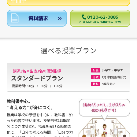
0120-62-0885
資料請求
月～土 10:00～22:00 / 日曜日 10:00～19:00
選べる授業プラン
小学生・中学生
講師1名×生徒3名の個別指導
対象
スタンダードプラン
1対3個別指導形式
形式
5教科対応
教科
授業時間:
50分
80分
100分
教科書中心。
”考える力”が身につく。
授業は学校の予習を中心に、教科書に沿
った内容で行います。授業形式は講師1
名につき生徒3名。指導を受ける時間の
他に、「自分で考える時間」「自分の力