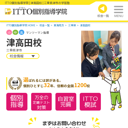
ITTO個別指導学院 | 津高田校 | 三重県津市の学習塾
ITTO個別指導学院 HOME
校舎一覧
東海地方
三重県
津高田校
小
中
高
マンツーマン指導
津高田校
三重県津市
校舎情報
選
ばれるには訳がある。
32
1200
個別ひとすじ
年、信頼の全国
校
個別
万全の
ITTO
自習室
指導
模試
定期テスト
完備
対策
まずはお問い合わせ