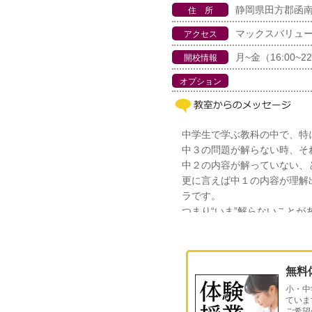
静岡県田方郡函南町
住 所
マックスバリュ
アクセス
月~金（16:00~22
開校情報
オプション
中学生で学ぶ教科の中で、特
中３の問題が解らない時、そ
中２の内容が解っていない、
更に言えば中１の内容が理解
ラです。
つまり“いま”解らないことが
です。
その時「どこ」を振り返れば
来ます。一緒に学びませんか
無料
小・中
ていま
ご希望