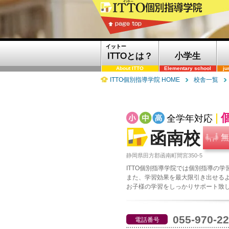
イットー
ITTOとは？
小学生
About ITTO
Elementary school
ju
ITTO個別指導学院 HOME
校舎一覧
全学年対応
函南校
無
静岡県田方郡函南町間宮350-5
ITTO個別指導学院では個別指導の
また、学習効果を最大限引き出せる
お子様の学習をしっかりサポート致
055-970-2
電話番号