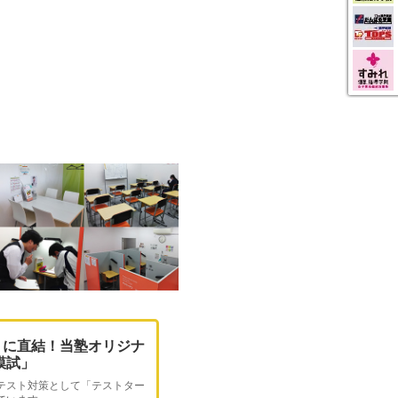
トに直結！当塾オリジナ
O模試」
テスト対策として「テストター