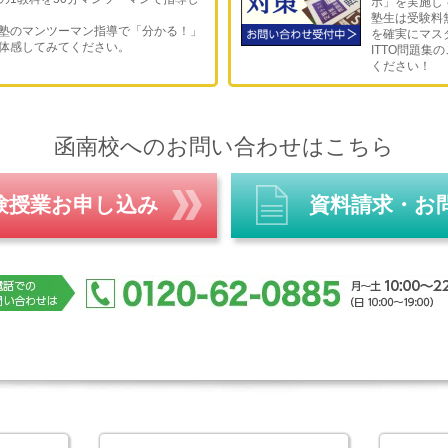
ボ」を実施し
塾生は受験料
塾のマンツーマン指導で「分かる！」
を確実にマス
体感してみてください。
ITTO問題集
ください！
函南校へのお問い合わせはこちら
験授業お申し込み
資料請求・お