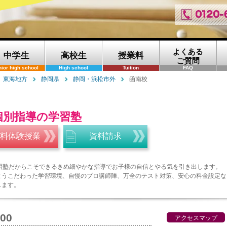
よくある
中学生
高校生
授業料
ご質問
nior high school
High school
Tuition
FAQ
東海地方
静岡県
静岡・浜松市外
函南校
個別指導の学習塾
料体験授業
資料請求
学習塾だからこそできるきめ細やかな指導でお子様の自信とやる気を引き出します。
ようこだわった学習環境、自慢のプロ講師陣、万全のテスト対策、安心の料金設定な
します。
200
アクセスマップ