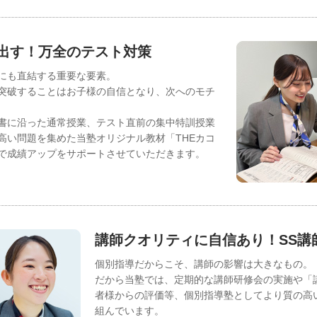
出す！万全のテスト対策
にも直結する重要な要素。
突破することはお子様の自信となり、次へのモチ
書に沿った通常授業、テスト直前の集中特訓授業
高い問題を集めた当塾オリジナル教材「THEカコ
で成績アップをサポートさせていただきます。
講師クオリティに自信あり！SS講
個別指導だからこそ、講師の影響は大きなもの。
だから当塾では、定期的な講師研修会の実施や「
者様からの評価等、個別指導塾としてより質の高
組んでいます。