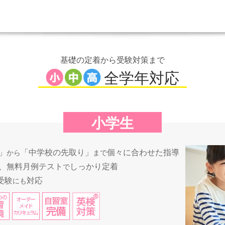
基礎の定着から受験対策まで
全学年対応
小学生
」
「中学校の先取り」
個々に合わせた指導
から
まで
、無料月例テスト
しっかり定着
で
受験
対応
にも