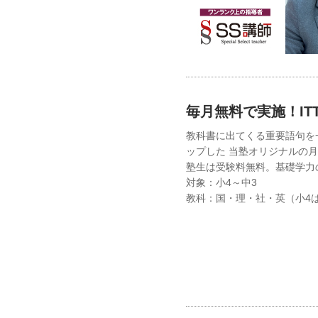
毎月無料で実施！IT
教科書に出てくる重要語句を
ップした 当塾オリジナルの
塾生は受験料無料。基礎学力
対象：小4～中3
教科：国・理・社・英（小4