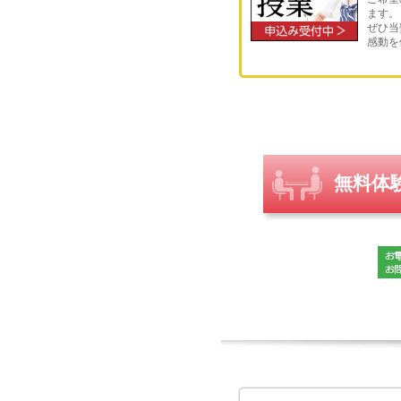
ます。
ぜひ当
感動を
無料体