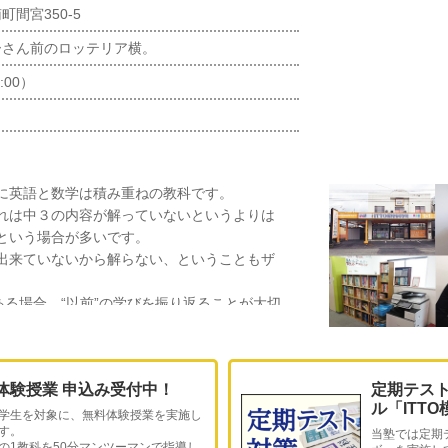
間宮350-5
ーさん前のロッテリア横。
:00）
に英語と数学は積み重ねの教科です。
れは中３の内容が解っていないというよりは
という場合が多いです。
出来ていないから解らない、ということもザ
ある場合、“以前”の学びを振り返ることが大切
いいのか、私たちは皆さんに伝えることが出
？
体験授業 申込み受付中！
定期テス
ル「ITT
学生を対象に、無料体験授業を実施し
す。
当塾では定期
の1教科を50分マンツーマンで指導し