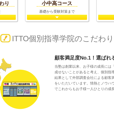
だわり
小中高コース
校
基礎から受験対策まで
ITTO個別指導学院のこだわり
顧客満足度No.1！選ば
当塾は創業以来、お子様の成長には
成せないことがあると考え、個別指
結果として外部調査会社による顧客
をいただいています。情熱とノウハ
でこれからもお子様一人ひとりの成