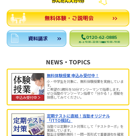
かんたん入力1分
無料体験・ご説明会
0120-62-0885
資料請求
月～土 10:00～22:00 / 日曜日 10:00～19:00
NEWS・TOPICS
無料体験授業 申込み受付中！
小・中学生を対象に、無料体験授業を実施していま
す。
ご希望の1教科を50分マンツーマンで指導します。
ぜひ当塾のマンツーマン指導で「分かる！」感動を
体感してみてください。
定期テストに直結！当塾オリジナル
「ITTO模試」
当塾では定期テスト対策として「テストターボ」を
実施しています。
塾生は受験料無料！一問一答形式で重要語句を確実