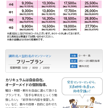
小・中・高
講師1名×生徒1名のマンツーマン
対象
フリープラン
1対1～1対3個別指導
形式
5教科対応
教科
授業時間:
50分
80分
100分
カリキュラムは自由自在。
オーダーメイドの個別指導。
曜日・時間・教科を自由に選んで頂ける
プランです。「苦手な単元をじっくり勉
強したい」「前学年の内容を復習した
い」など、個々の目標・目的に合わせた