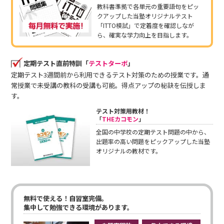
教科書準拠で各単元の重要語句をピッ
クアップした当塾オリジナルテスト
「ITTO模試」で定着度を確認しなが
ら、確実な学力向上を目指します。
定期テスト直前特訓「
テストターボ
」
定期テスト3週間前から利用できるテスト対策のための授業です。通
常授業で未受講の教科の受講も可能。得点アップの秘訣を伝授しま
す。
テスト対策用教材！
「
THEカコモン
」
全国の中学校の定期テスト問題の中から、
出題率の高い問題をピックアップした当塾
オリジナルの教材です。
無料で使える！自習室完備。
集中して勉強できる環境があります。