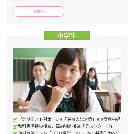
授業料
中学生
「定期テスト対策」
「高校入試対策」
徹底指導
から
まで
教科書準拠の授業、直前特訓授業「テストターボ」
無料月例テスト「ITTO模試」
しっかり基礎学力を定
で