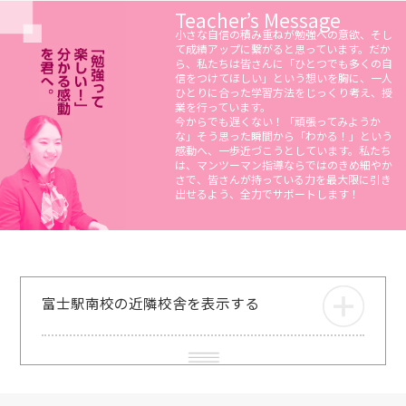
Teacher’s Message
小さな自信の積み重ねが勉強への意欲、そし
て成績アップに繋がると思っています。だか
ら、私たちは皆さんに「ひとつでも多くの自
信をつけてほしい」という想いを胸に、一人
ひとりに合った学習方法をじっくり考え、授
業を行っています。
今からでも遅くない！「頑張ってみようか
な」そう思った瞬間から「わかる！」という
感動へ、一歩近づこうとしています。私たち
は、マンツーマン指導ならではのきめ細やか
さで、皆さんが持っている力を最大限に引き
出せるよう、全力でサポートします！
富士駅南校の近隣校舎を表示する