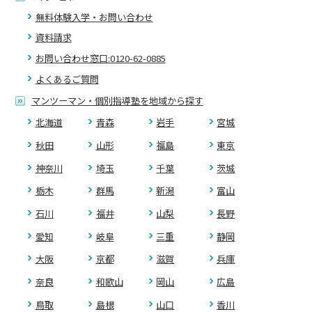
無料体験入学・お問い合わせ
資料請求
お問い合わせ窓口:0120-62-0885
よくあるご質問
マンツーマン・個別指導塾を地域から探す
北海道
青森
岩手
宮城
秋田
山形
福島
東京
神奈川
埼玉
千葉
茨城
栃木
群馬
新潟
富山
石川
福井
山梨
長野
愛知
岐阜
三重
静岡
大阪
京都
滋賀
兵庫
奈良
和歌山
岡山
広島
鳥取
島根
山口
香川