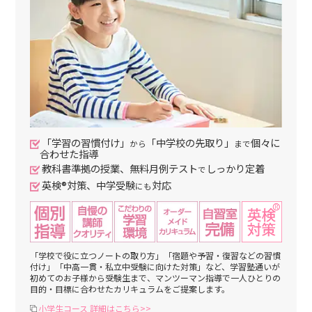
「学習の習慣付け」
「中学校の先取り」
個々に
から
まで
合わせた指導
教科書準拠の授業、無料月例テスト
しっかり定着
で
英検®対策、中学受験
対応
にも
「学校で役に立つノートの取り方」「宿題や予習・復習などの習慣
付け」「中高一貫・私立中受験に向けた対策」など、学習塾通いが
初めてのお子様から受験生まで、マンツーマン指導で一人ひとりの
目的・目標に合わせたカリキュラムをご提案します。
小学生コース 詳細はこちら>>