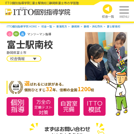
ITTO個別指導学院 | 富士駅南校 | 静岡県富士市の学習塾
ITTO個別指導学院 HOME
校舎一覧
東海地方
静岡県
静岡・浜松市外
富士駅南校
小
中
高
マンツーマン指導
富士駅南校
静岡県富士市
校舎情報
選
ばれるには訳がある。
32
1200
個別ひとすじ
年、信頼の全国
校
個別
万全の
ITTO
自習室
指導
模試
定期テスト
完備
対策
まずはお問い合わせ