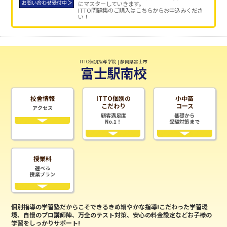
にマスターしていきます。
ITTO問題集のご購入はこちらからお申込みくださ
い！
ITTO個別指導学院 | 静岡県富士市
富士駅南校
校舎情報
ITTO個別の
小中高
こだわり
コース
アクセス
顧客満足度
基礎から
No.1！
受験対策まで
授業料
選べる
授業プラン
個別指導の学習塾だからこそできるきめ細やかな指導!こだわった学習環
境、自慢のプロ講師陣、万全のテスト対策、安心の料金設定などお子様の
学習をしっかりサポート!