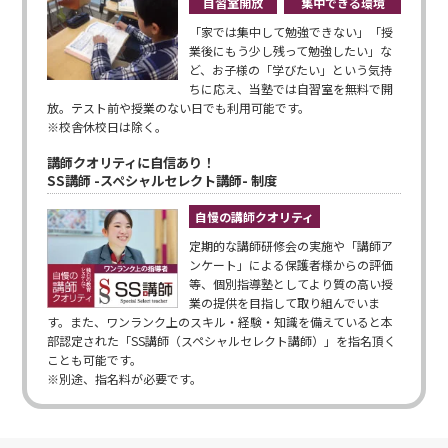
自習室開放
集中できる環境
「家では集中して勉強できない」「授
業後にもう少し残って勉強したい」な
ど、お子様の「学びたい」という気持
ちに応え、当塾では自習室を無料で開
放。テスト前や授業のない日でも利用可能です。
※校舎休校日は除く。
講師クオリティに自信あり！
SS講師 -スペシャルセレクト講師- 制度
自慢の講師クオリティ
定期的な講師研修会の実施や「講師ア
ンケート」による保護者様からの評価
等、個別指導塾としてより質の高い授
業の提供を目指して取り組んでいま
す。また、ワンランク上のスキル・経験・知識を備えていると本
部認定された「SS講師（スペシャルセレクト講師）」を指名頂く
ことも可能です。
※別途、指名料が必要です。