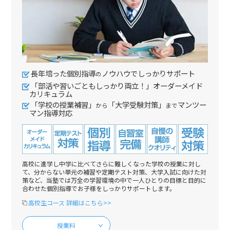
長年培った個別指導
ノウハウでしっかりサポート
の
「部活や習いごともしっかり両立！」オーダーメイド
カリキュラム
「学校の授業補習」
「大学受験対策」
マンツー
から
まで
マン指導対応
高校に進学し中学に比べてさらに難しくなった学校の授業に対し
て、分からない単元の補習や定期テスト対策、大学入試に向けた対
策など、当塾では万全の学習環境の中で一人ひとりの目標と目的に
合わせた個別指導でお子様をしっかりサポートします。
高校生コース 詳細はこちら>>
授業料