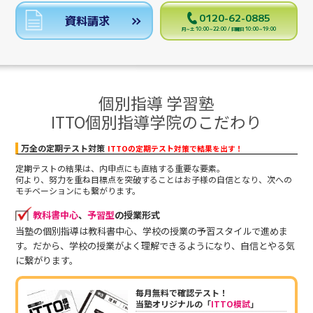
0120-62-0885
資料請求
月～土 10:00～22:00 / 日曜日 10:00～19:00
個別指導 学習塾
ITTO個別指導学院のこだわり
万全の定期テスト対策
ITTOの定期テスト対策で結果を出す！
定期テストの結果は、内申点にも直結する重要な要素。
何より、努力を重ね目標点を突破することはお子様の自信となり、次への
モチベーションにも繋がります。
教科書中心
、
予習型
の授業形式
当塾の個別指導は教科書中心、学校の授業の予習スタイルで進めま
す。だから、学校の授業がよく理解できるようになり、自信とやる気
に繋がります。
毎月無料で確認テスト！
当塾オリジナルの「
ITTO模試
」