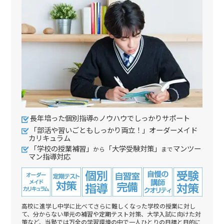
長年培った個別指導
ノウハウでしっかりサポート
の
「部活や習いごともしっかり両立！」オーダーメイド
カリキュラム
「学校の授業補習」
「大学受験対策」
マンツー
から
まで
マン指導対応
高校に進学し中学に比べてさらに難しくなった学校の授業に対し
て、分からない単元の補習や定期テスト対策、大学入試に向けた対
策など、当塾では万全の学習環境の中で一人ひとりの目標と目的に