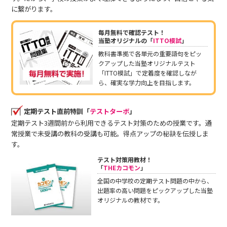
に繋がります。
毎月無料で確認テスト！
当塾オリジナルの「
ITTO模試
」
教科書準拠で各単元の重要語句をピッ
クアップした当塾オリジナルテスト
「ITTO模試」で定着度を確認しなが
ら、確実な学力向上を目指します。
定期テスト直前特訓「
テストターボ
」
定期テスト3週間前から利用できるテスト対策のための授業です。通
常授業で未受講の教科の受講も可能。得点アップの秘訣を伝授しま
す。
テスト対策用教材！
「
THEカコモン
」
全国の中学校の定期テスト問題の中から、
出題率の高い問題をピックアップした当塾
オリジナルの教材です。