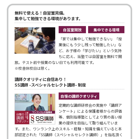
無料で使える！自習室完備。
集中して勉強できる環境があります。
自習室開放
集中できる環境
「家では集中して勉強できない」「授
業後にもう少し残って勉強したい」な
ど、お子様の「学びたい」という気持
ちに応え、当塾では自習室を無料で開
放。テスト前や授業のない日でも利用可能です。
※校舎休校日は除く。
講師クオリティに自信あり！
SS講師 -スペシャルセレクト講師- 制度
自慢の講師クオリティ
定期的な講師研修会の実施や「講師ア
ンケート」による保護者様からの評価
等、個別指導塾としてより質の高い授
業の提供を目指して取り組んでいま
す。また、ワンランク上のスキル・経験・知識を備えていると本
部認定された「SS講師（スペシャルセレクト講師）」を指名頂く