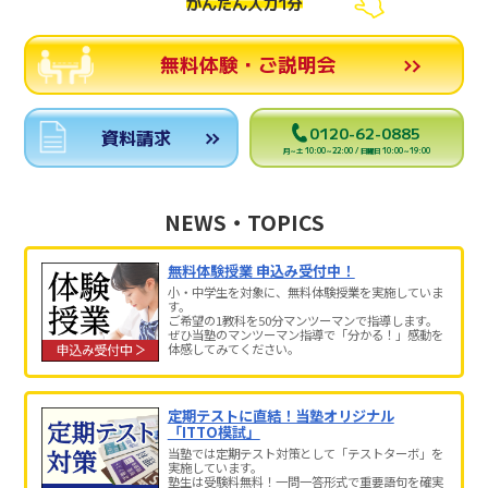
かんたん入力1分
無料体験・ご説明会
0120-62-0885
資料請求
月～土 10:00～22:00 / 日曜日 10:00～19:00
NEWS・TOPICS
無料体験授業 申込み受付中！
小・中学生を対象に、無料体験授業を実施していま
す。
ご希望の1教科を50分マンツーマンで指導します。
ぜひ当塾のマンツーマン指導で「分かる！」感動を
体感してみてください。
定期テストに直結！当塾オリジナル
「ITTO模試」
当塾では定期テスト対策として「テストターボ」を
実施しています。
塾生は受験料無料！一問一答形式で重要語句を確実