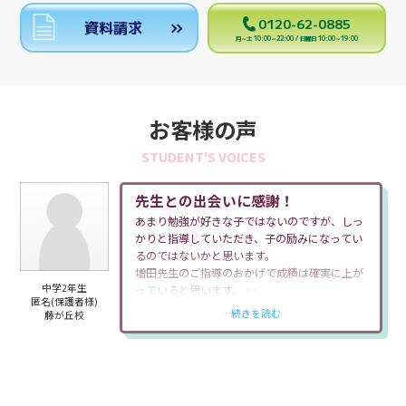
0120-62-0885
資料請求
月～土 10:00～22:00 / 日曜日 10:00～19:00
お客様の声
STUDENT'S VOICES
先生との出会いに感謝！
あまり勉強が好きな子ではないのですが、しっ
かりと指導していただき、子の励みになってい
るのではないかと思います。
増田先生のご指導のおかげで成績は確実に上が
中学2年生
っていると思います。
匿名(保護者様)
学校や塾でのことは基本的に家では話さない子
…続きを読む
藤が丘校
なのですが、毎回日報で塾での様子をお知らせ
いただけるので、丁寧なご対応に感謝していま
す。