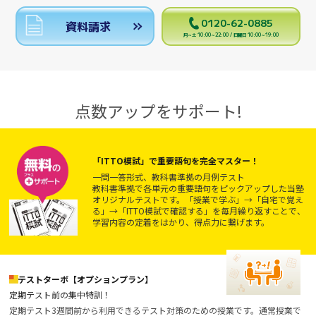
0120-62-0885
資料請求
月～土 10:00～22:00 / 日曜日 10:00～19:00
点数アップをサポート!
「ITTO模試」で重要語句を完全マスター！
一問一答形式、教科書準拠の月例テスト
教科書準拠で各単元の重要語句をピックアップした当塾
オリジナルテストです。「授業で学ぶ」→「自宅で覚え
る」→「ITTO模試で確認する」を毎月繰り返すことで、
学習内容の定着をはかり、得点力に繋げます。
テストターボ【オプションプラン】
定期テスト前の集中特訓！
定期テスト3週間前から利用できるテスト対策のための授業です。通常授業で