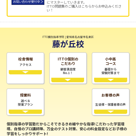
にマスターしていきます。
ITTO問題集のご購入はこちらからお申込みくださ
い！
ITTO個別指導学院 | 愛知県名古屋市名東区
藤が丘校
校舎情報
ITTO個別の
小中高
こだわり
コース
アクセス
顧客満足度
基礎から
No.1！
受験対策まで
授業料
お客様の声
選べる
授業プラン
生徒様・保護者様の声
個別指導の学習塾だからこそできるきめ細やかな指導!こだわった学習環
境、自慢のプロ講師陣、万全のテスト対策、安心の料金設定などお子様の
学習をしっかりサポート!