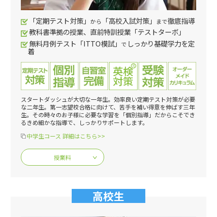
「定期テスト対策」
「高校入試対策」
徹底指導
から
まで
教科書準拠の授業、直前特訓授業「テストターボ」
無料月例テスト「ITTO模試」
しっかり基礎学力を定
で
着
スタートダッシュが大切な一年生。効率良い定期テスト対策が必要
な二年生。第一志望校合格に向けて、苦手を補い得意を伸ばす三年
生。その時々のお子様に必要な学習を「個別指導」だからこそでき
るきめ細かな指導で、しっかりサポートします。
中学生コース 詳細はこちら>>
授業料
高校生