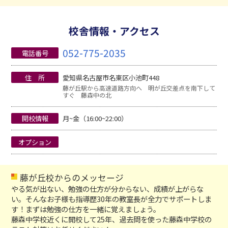
校舎情報・アクセス
052-775-2035
電話番号
住 所
愛知県名古屋市名東区小池町448
藤が丘駅から高速道路方向へ 明が丘交差点を南下して
すぐ 藤森中の北
開校情報
月~金（16:00~22:00）
オプション
藤が丘校からのメッセージ
やる気が出ない、勉強の仕方が分からない、成績が上がらな
い。そんなお子様も指導歴30年の教室長が全力でサポートしま
す！まずは勉強の仕方を一緒に覚えましょう。
藤森中学校近くに開校して25年、過去問を使った藤森中学校の