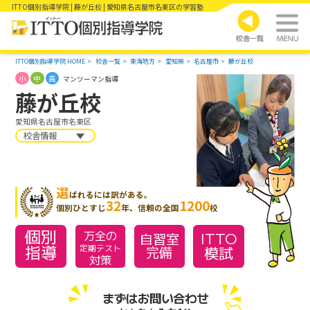
ITTO個別指導学院 | 藤が丘校 | 愛知県名古屋市名東区の学習塾
ITTO個別指導学院 HOME
校舎一覧
東海地方
愛知県
名古屋市
藤が丘校
小
中
高
マンツーマン指導
藤が丘校
愛知県名古屋市名東区
校舎情報
選
ばれるには訳がある。
32
1200
個別ひとすじ
年、信頼の全国
校
個別
万全の
ITTO
自習室
指導
模試
定期テスト
完備
対策
まずはお問い合わせ