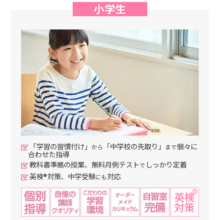
小学生
「学習の習慣付け」
「中学校の先取り」
個々に
から
まで
合わせた指導
教科書準拠の授業、無料月例テスト
しっかり定着
で
英検®対策、中学受験
対応
にも