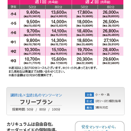
小・中・高
講師1名×生徒1名のマンツーマン
対象
フリープラン
1対1～1対3個別指導
形式
5教科対応
教科
授業時間:
50分
80分
100分
カリキュラムは自由自在。
オーダーメイドの個別指導。