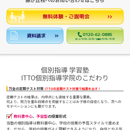
藤が丘校へのお問い合わせはこちら
無料体験・ご説明会
0120-62-0885
資料請求
月～土 10:00～22:00 / 日曜日 10:00～19:00
個別指導 学習塾
ITTO個別指導学院のこだわり
万全の定期テスト対策
ITTOの定期テスト対策で結果を出す！
定期テストの結果は、内申点にも直結する重要な要素。
何より、努力を重ね目標点を突破することはお子様の自信となり、次への
モチベーションにも繋がります。
教科書中心
、
予習型
の授業形式
当塾の個別指導は教科書中心、学校の授業の予習スタイルで進めま
す。だから、学校の授業がよく理解できるようになり、自信とやる気