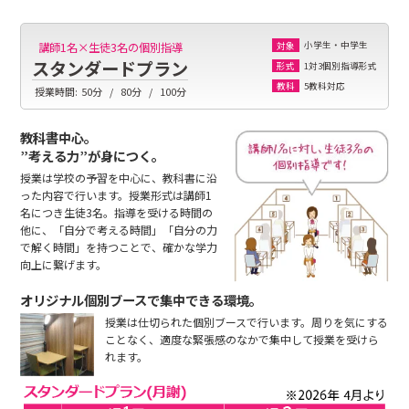
小学生・中学生
講師1名×生徒3名の個別指導
対象
スタンダードプラン
1対3個別指導形式
形式
5教科対応
教科
授業時間:
50分
80分
100分
教科書中心。
”考える力”が身につく。
授業は学校の予習を中心に、教科書に沿
った内容で行います。授業形式は講師1
名につき生徒3名。指導を受ける時間の
他に、「自分で考える時間」「自分の力
で解く時間」を持つことで、確かな学力
向上に繋げます。
オリジナル個別ブースで集中できる環境。
授業は仕切られた個別ブースで行います。周りを気にする
ことなく、適度な緊張感のなかで集中して授業を受けら
れます。