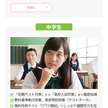
授業料
中学生
「定期テスト対策」
「高校入試対策」
徹底指導
から
まで
教科書準拠の授業、直前特訓授業「テストターボ」
無料月例テスト「ITTO模試」
しっかり基礎学力を定
で