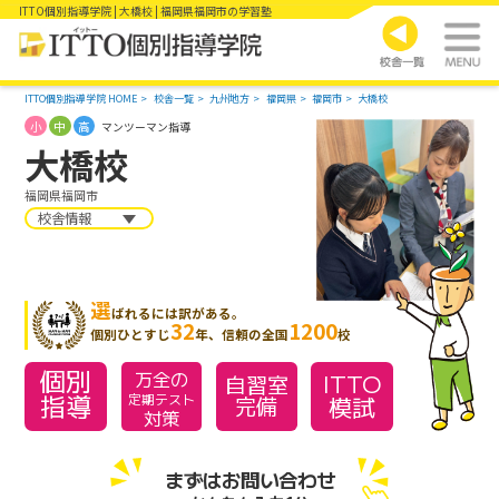
ITTO個別指導学院 | 大橋校 | 福岡県福岡市の学習塾
ITTO個別指導学院 HOME
校舎一覧
九州地方
福岡県
福岡市
大橋校
小
中
高
マンツーマン指導
大橋校
福岡県福岡市
校舎情報
選
ばれるには訳がある。
32
1200
個別ひとすじ
年、信頼の全国
校
個別
万全の
ITTO
自習室
指導
模試
定期テスト
完備
対策
まずはお問い合わせ