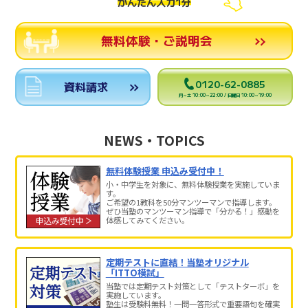
かんたん入力1分
無料体験・ご説明会
0120-62-0885
資料請求
月～土 10:00～22:00 / 日曜日 10:00～19:00
NEWS・TOPICS
無料体験授業 申込み受付中！
小・中学生を対象に、無料体験授業を実施していま
す。
ご希望の1教科を50分マンツーマンで指導します。
ぜひ当塾のマンツーマン指導で「分かる！」感動を
体感してみてください。
定期テストに直結！当塾オリジナル
「ITTO模試」
当塾では定期テスト対策として「テストターボ」を
実施しています。
塾生は受験料無料！一問一答形式で重要語句を確実