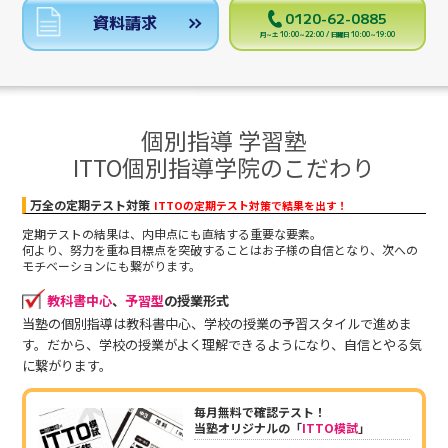
0120-62-0885
資料請求
月～土 10:00～22:00 / 日曜日 10:00～19:00
個別指導 学習塾
ITTO個別指導学院のこだわり
万全の定期テスト対策
ITTOの定期テスト対策で結果を出す！
定期テストの結果は、内申点にも直結する重要な要素。
何より、努力を重ね目標点を突破することはお子様の自信となり、次への
モチベーションにも繋がります。
教科書中心
、
予習型
の授業形式
当塾の個別指導は教科書中心、学校の授業の予習スタイルで進めま
す。だから、学校の授業がよく理解できるようになり、自信とやる気
に繋がります。
毎月無料で確認テスト！
当塾オリジナルの「
ITTO模試
」