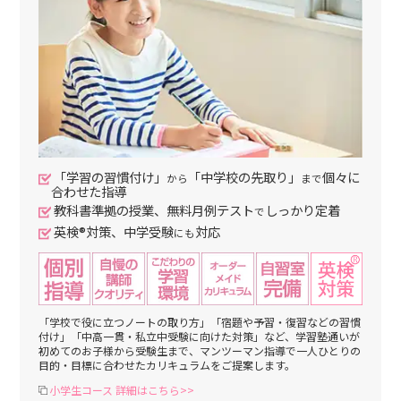
「学習の習慣付け」
「中学校の先取り」
個々に
から
まで
合わせた指導
教科書準拠の授業、無料月例テスト
しっかり定着
で
英検®対策、中学受験
対応
にも
「学校で役に立つノートの取り方」「宿題や予習・復習などの習慣
付け」「中高一貫・私立中受験に向けた対策」など、学習塾通いが
初めてのお子様から受験生まで、マンツーマン指導で一人ひとりの
目的・目標に合わせたカリキュラムをご提案します。
小学生コース 詳細はこちら>>