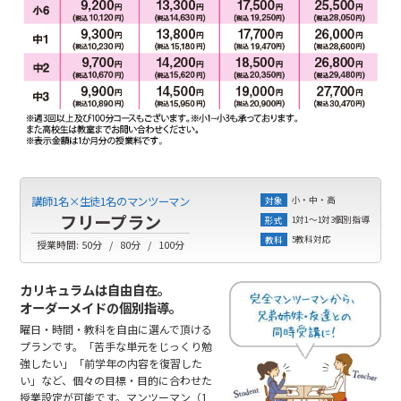
小・中・高
講師1名×生徒1名のマンツーマン
対象
フリープラン
1対1～1対3個別指導
形式
5教科対応
教科
授業時間:
50分
80分
100分
カリキュラムは自由自在。
オーダーメイドの個別指導。
曜日・時間・教科を自由に選んで頂ける
プランです。「苦手な単元をじっくり勉
強したい」「前学年の内容を復習した
い」など、個々の目標・目的に合わせた
授業設定が可能です。マンツーマン（1