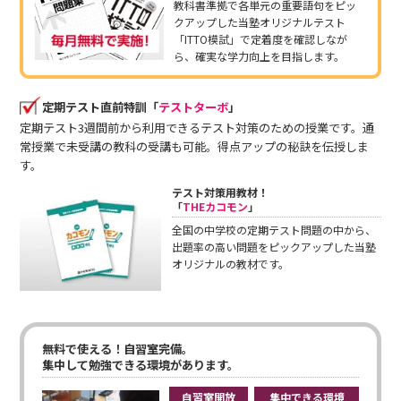
教科書準拠で各単元の重要語句をピッ
クアップした当塾オリジナルテスト
「ITTO模試」で定着度を確認しなが
ら、確実な学力向上を目指します。
定期テスト直前特訓「
テストターボ
」
定期テスト3週間前から利用できるテスト対策のための授業です。通
常授業で未受講の教科の受講も可能。得点アップの秘訣を伝授しま
す。
テスト対策用教材！
「
THEカコモン
」
全国の中学校の定期テスト問題の中から、
出題率の高い問題をピックアップした当塾
オリジナルの教材です。
無料で使える！自習室完備。
集中して勉強できる環境があります。
自習室開放
集中できる環境