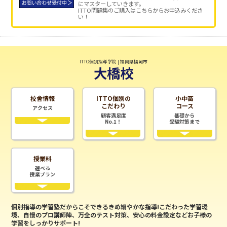
にマスターしていきます。
ITTO問題集のご購入はこちらからお申込みくださ
い！
ITTO個別指導学院 | 福岡県福岡市
大橋校
校舎情報
ITTO個別の
小中高
こだわり
コース
アクセス
顧客満足度
基礎から
No.1！
受験対策まで
授業料
選べる
授業プラン
個別指導の学習塾だからこそできるきめ細やかな指導!こだわった学習環
境、自慢のプロ講師陣、万全のテスト対策、安心の料金設定などお子様の
学習をしっかりサポート!