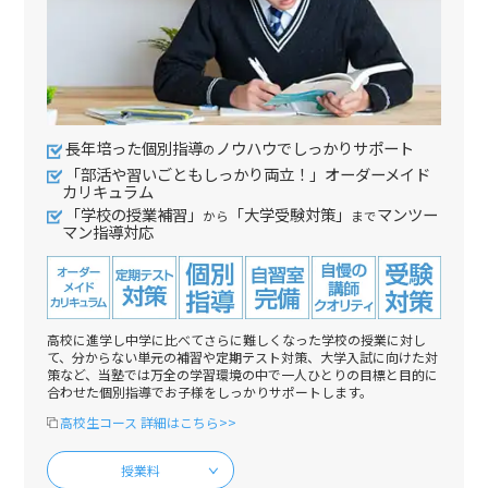
長年培った個別指導
ノウハウでしっかりサポート
の
「部活や習いごともしっかり両立！」オーダーメイド
カリキュラム
「学校の授業補習」
「大学受験対策」
マンツー
から
まで
マン指導対応
高校に進学し中学に比べてさらに難しくなった学校の授業に対し
て、分からない単元の補習や定期テスト対策、大学入試に向けた対
策など、当塾では万全の学習環境の中で一人ひとりの目標と目的に
合わせた個別指導でお子様をしっかりサポートします。
高校生コース 詳細はこちら>>
授業料