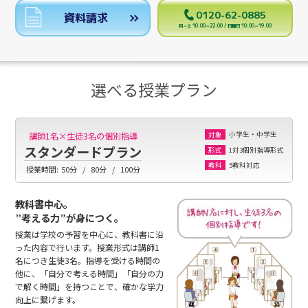
0120-62-0885
資料請求
月～土 10:00～22:00 / 日曜日 10:00～19:00
選べる授業プラン
小学生・中学生
講師1名×生徒3名の個別指導
対象
スタンダードプラン
1対3個別指導形式
形式
5教科対応
教科
授業時間:
50分
80分
100分
教科書中心。
”考える力”が身につく。
授業は学校の予習を中心に、教科書に沿
った内容で行います。授業形式は講師1
名につき生徒3名。指導を受ける時間の
他に、「自分で考える時間」「自分の力
で解く時間」を持つことで、確かな学力
向上に繋げます。