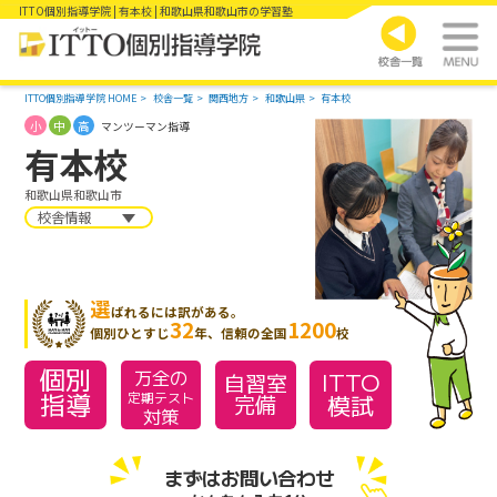
ITTO個別指導学院 | 有本校 | 和歌山県和歌山市の学習塾
ITTO個別指導学院 HOME
校舎一覧
関西地方
和歌山県
有本校
小
中
高
マンツーマン指導
有本校
和歌山県和歌山市
校舎情報
選
ばれるには訳がある。
32
1200
個別ひとすじ
年、信頼の全国
校
個別
万全の
ITTO
自習室
指導
模試
定期テスト
完備
対策
まずはお問い合わせ