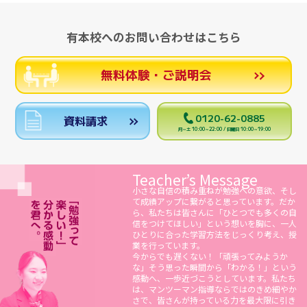
有本校へのお問い合わせはこちら
無料体験・ご説明会
0120-62-0885
資料請求
月～土 10:00～22:00 / 日曜日 10:00～19:00
Teacher’s Message
小さな自信の積み重ねが勉強への意欲、そし
て成績アップに繋がると思っています。だか
ら、私たちは皆さんに「ひとつでも多くの自
信をつけてほしい」という想いを胸に、一人
ひとりに合った学習方法をじっくり考え、授
業を行っています。
今からでも遅くない！「頑張ってみようか
な」そう思った瞬間から「わかる！」という
感動へ、一歩近づこうとしています。私たち
は、マンツーマン指導ならではのきめ細やか
さで、皆さんが持っている力を最大限に引き