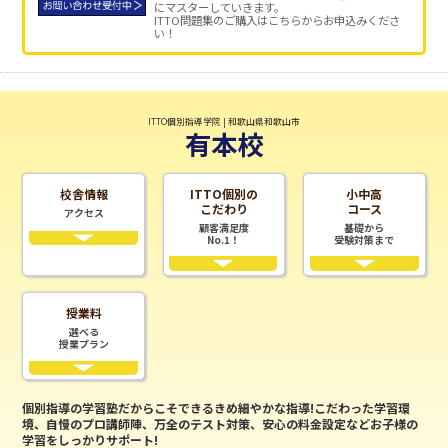
にマスターしていきます。
ITTO問題集のご購入はこちらからお申込みくださ
い！
ITTO個別指導学院 | 和歌山県和歌山市
有本校
校舎情報
ITTO個別の
小中高
こだわり
コース
アクセス
顧客満足度
基礎から
No.1！
受験対策まで
授業料
選べる
授業プラン
個別指導の学習塾だからこそできるきめ細やかな指導!こだわった学習環
境、自慢のプロ講師陣、万全のテスト対策、安心の料金設定などお子様の
学習をしっかりサポート!