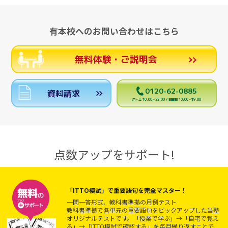
有本校へのお問い合わせはこちら
無料体験・ご説明会
0120-62-0885
資料請求
月～土 10:00～22:00 / 日曜日 10:00～19:00
点数アップをサポート!
「ITTO模試」で重要語句を完全マスター！
一問一答形式、教科書準拠の月例テスト
教科書準拠で各単元の重要語句をピックアップした当塾
オリジナルテストです。「授業で学ぶ」→「自宅で覚え
る」→「ITTO模試で確認する」を毎月繰り返すことで、