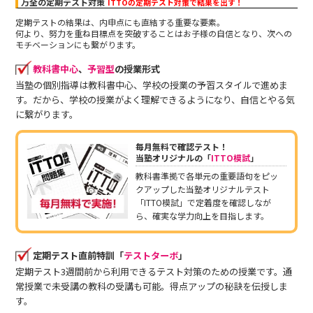
万全の定期テスト対策
ITTOの定期テスト対策で結果を出す！
定期テストの結果は、内申点にも直結する重要な要素。
何より、努力を重ね目標点を突破することはお子様の自信となり、次への
モチベーションにも繋がります。
教科書中心
、
予習型
の授業形式
当塾の個別指導は教科書中心、学校の授業の予習スタイルで進めま
す。だから、学校の授業がよく理解できるようになり、自信とやる気
に繋がります。
毎月無料で確認テスト！
当塾オリジナルの「
ITTO模試
」
教科書準拠で各単元の重要語句をピッ
クアップした当塾オリジナルテスト
「ITTO模試」で定着度を確認しなが
ら、確実な学力向上を目指します。
定期テスト直前特訓「
テストターボ
」
定期テスト3週間前から利用できるテスト対策のための授業です。通
常授業で未受講の教科の受講も可能。得点アップの秘訣を伝授しま
す。