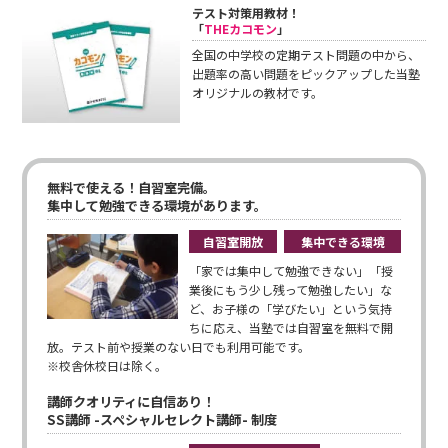
テスト対策用教材！
「
THEカコモン
」
全国の中学校の定期テスト問題の中から、
出題率の高い問題をピックアップした当塾
オリジナルの教材です。
無料で使える！自習室完備。
集中して勉強できる環境があります。
自習室開放
集中できる環境
「家では集中して勉強できない」「授
業後にもう少し残って勉強したい」な
ど、お子様の「学びたい」という気持
ちに応え、当塾では自習室を無料で開
放。テスト前や授業のない日でも利用可能です。
※校舎休校日は除く。
講師クオリティに自信あり！
SS講師 -スペシャルセレクト講師- 制度