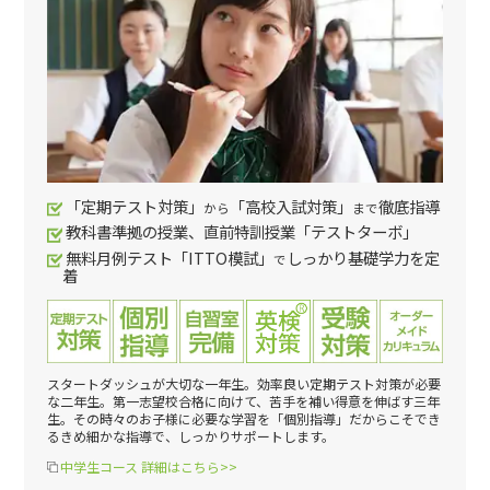
「定期テスト対策」
「高校入試対策」
徹底指導
から
まで
教科書準拠の授業、直前特訓授業「テストターボ」
無料月例テスト「ITTO模試」
しっかり基礎学力を定
で
着
スタートダッシュが大切な一年生。効率良い定期テスト対策が必要
な二年生。第一志望校合格に向けて、苦手を補い得意を伸ばす三年
生。その時々のお子様に必要な学習を「個別指導」だからこそでき
るきめ細かな指導で、しっかりサポートします。
中学生コース 詳細はこちら>>