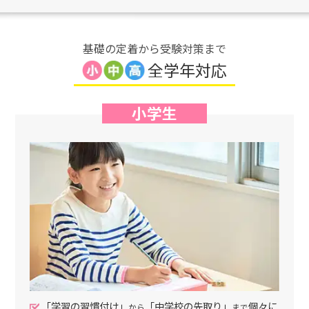
基礎の定着から受験対策まで
全学年対応
小学生
「学習の習慣付け」
「中学校の先取り」
個々に
から
まで