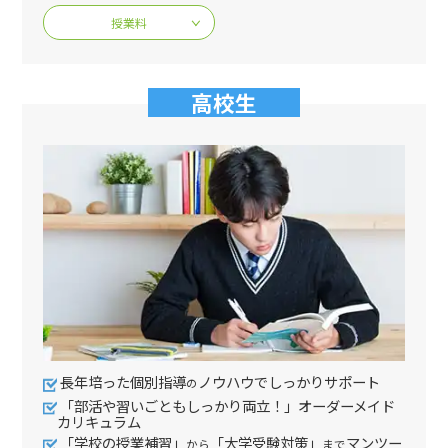
授業料
高校生
長年培った個別指導
ノウハウでしっかりサポート
の
「部活や習いごともしっかり両立！」オーダーメイド
カリキュラム
「学校の授業補習」
「大学受験対策」
マンツー
から
まで