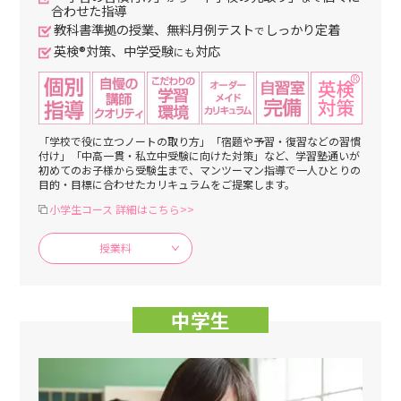
合わせた指導
教科書準拠の授業、無料月例テスト
しっかり定着
で
英検®対策、中学受験
対応
にも
「学校で役に立つノートの取り方」「宿題や予習・復習などの習慣
付け」「中高一貫・私立中受験に向けた対策」など、学習塾通いが
初めてのお子様から受験生まで、マンツーマン指導で一人ひとりの
目的・目標に合わせたカリキュラムをご提案します。
小学生コース 詳細はこちら>>
授業料
中学生