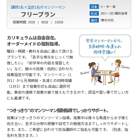
小・中・高
講師1名×生徒1名のマンツーマン
対象
フリープラン
1対1～1対3個別指導
形式
5教科対応
教科
授業時間:
50分
80分
100分
カリキュラムは自由自在。
オーダーメイドの個別指導。
曜日・時間・教科を自由に選んで頂ける
プランです。「苦手な単元をじっくり勉
強したい」「前学年の内容を復習した
い」など、個々の目標・目的に合わせた
授業設定が可能です。マンツーマン（1
対1）から兄弟姉妹・友達との同時受講
（1対3）まで授業形式も自由に選択可
能。事前の連絡で授業の振り替えもできるので、部活や習い事で忙しい方
にも最適です。
“つきっきり”のマンツーマン個別指導でしっかりサポート。
授業はつきっきりのマンツーマン指導。授業中は様々な角度からお子様と
向き合い、苦手な分野の把握や自宅での勉強方法までしっかりサポートし
ます。また、ご希望に合わせて担当講師のご指名も可能です。（別途、指
名料を頂きます。）