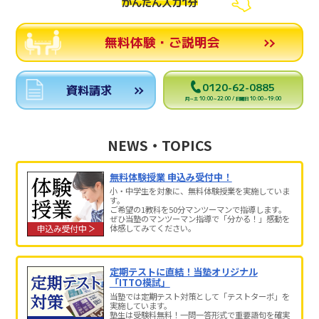
かんたん入力1分
無料体験・ご説明会
0120-62-0885
資料請求
月～土 10:00～22:00 / 日曜日 10:00～19:00
NEWS・TOPICS
無料体験授業 申込み受付中！
小・中学生を対象に、無料体験授業を実施していま
す。
ご希望の1教科を50分マンツーマンで指導します。
ぜひ当塾のマンツーマン指導で「分かる！」感動を
体感してみてください。
定期テストに直結！当塾オリジナル
「ITTO模試」
当塾では定期テスト対策として「テストターボ」を
実施しています。
塾生は受験料無料！一問一答形式で重要語句を確実