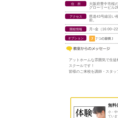
大阪府豊中市桜の町
住 所
グローリービル2
県道43号線沿い
アクセス
前。
月~金（16:00~22
開校情報
オプション
アットホームな雰囲気で生徒
スクールです！
皆様のご来校を講師・スタッ
無料
小・中
ていま