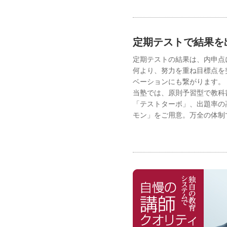
定期テストで結果を
定期テストの結果は、内申点
何より、努力を重ね目標点を
ベーションにも繋がります。
当塾では、原則予習型で教科
「テストターボ」、出題率の
モン」をご用意。万全の体制