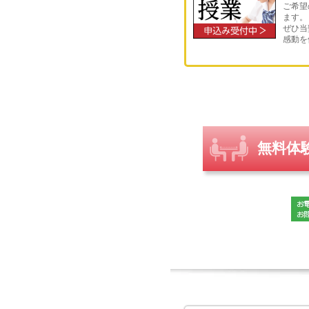
ご希望
ます。
ぜひ当
感動を
無料体