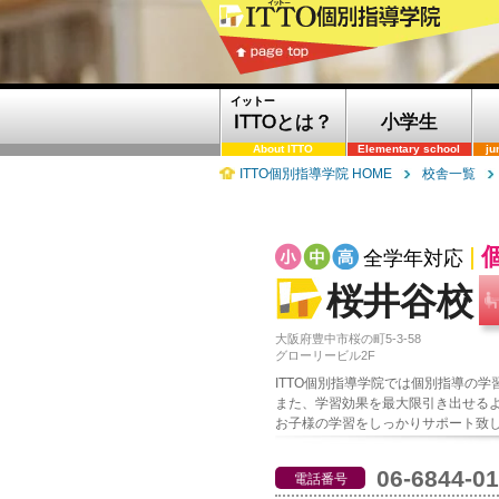
イットー
ITTOとは？
小学生
About ITTO
Elementary school
ju
ITTO個別指導学院 HOME
校舎一覧
全学年対応
桜井谷校
大阪府豊中市桜の町5-3-58
グローリービル2F
ITTO個別指導学院では個別指導の
また、学習効果を最大限引き出せる
お子様の学習をしっかりサポート致
06-6844-0
電話番号