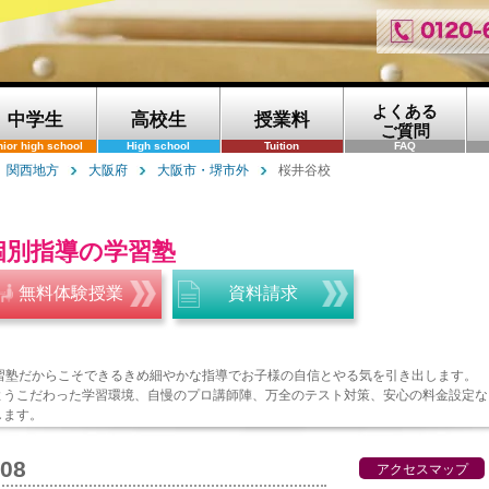
よくある
中学生
高校生
授業料
ご質問
nior high school
High school
Tuition
FAQ
関西地方
大阪府
大阪市・堺市外
桜井谷校
個別指導の学習塾
無料体験授業
資料請求
学習塾だからこそできるきめ細やかな指導でお子様の自信とやる気を引き出します。
ようこだわった学習環境、自慢のプロ講師陣、万全のテスト対策、安心の料金設定な
します。
108
アクセスマップ