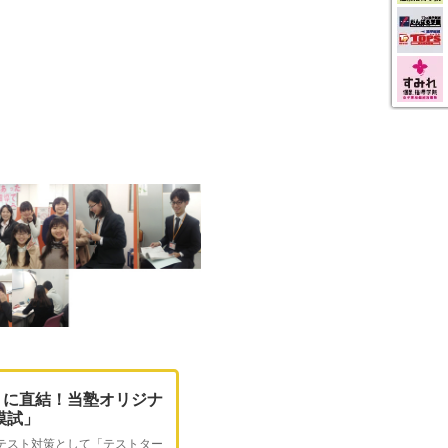
トに直結！当塾オリジナ
O模試」
テスト対策として「テストター