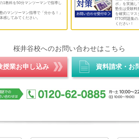
の1教科を50分マンツーマンで指導し
ボ」を実施し
塾生は受験料
塾のマンツーマン指導で「分かる！」
を確実にマス
体感してみてください。
ITTO問題集
ください！
桜井谷校へのお問い合わせはこちら
験授業お申し込み
資料請求・お