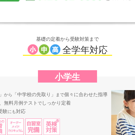
基礎の定着から受験対策まで
全学年対応
小学生
」
「中学校の先取り」
個々に合わせた指導
から
まで
、無料月例テスト
しっかり定着
で
受験
対応
にも