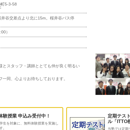
5-3-58
F
桜井谷交差点より北に15m。桜井谷バス停
:00）
様とスタッフ・講師ととても仲が良く明るい
フ一同、心よりお待ちしております。
体験授業 申込み受付中！
定期テス
ル「ITT
学生を対象に、無料体験授業を実施し
す。
当塾では定期