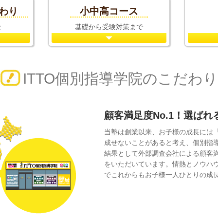
だわり
小中高コース
校
基礎から受験対策まで
ITTO個別指導学院のこだわり
顧客満足度No.1！選ば
当塾は創業以来、お子様の成長には
成せないことがあると考え、個別指
結果として外部調査会社による顧客
をいただいています。情熱とノウハ
でこれからもお子様一人ひとりの成