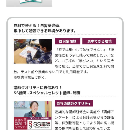
無料で使える！自習室完備。
集中して勉強できる環境があります。
自習室開放
集中できる環境
「家では集中して勉強できない」「授
業後にもう少し残って勉強したい」な
ど、お子様の「学びたい」という気持
ちに応え、当塾では自習室を無料で開
放。テスト前や授業のない日でも利用可能です。
※校舎休校日は除く。
講師クオリティに自信あり！
SS講師 -スペシャルセレクト講師- 制度
自慢の講師クオリティ
定期的な講師研修会の実施や「講師ア
ンケート」による保護者様からの評価
等、個別指導塾としてより質の高い授
業の提供を目指して取り組んでいま