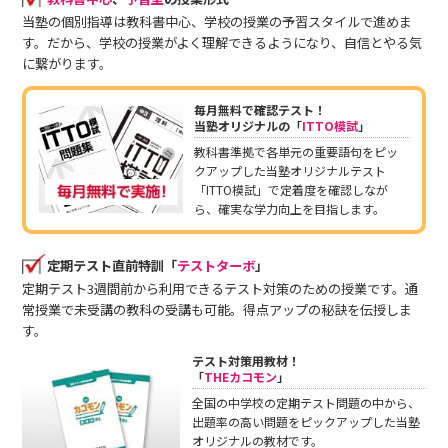
当塾の個別指導は教科書中心、学校の授業の予習スタイルで進めま
す。だから、学校の授業がよく理解できるようになり、自信とやる気
に繋がります。
毎月無料で確認テスト！
当塾オリジナルの「
ITTO模試
」
教科書準拠で各単元の重要語句をピッ
クアップした当塾オリジナルテスト
「ITTO模試」で定着度を確認しなが
ら、確実な学力向上を目指します。
定期テスト直前特訓「
テストターボ
」
定期テスト3週間前から利用できるテスト対策のための授業です。通
常授業で未受講の教科の受講も可能。得点アップの秘訣を伝授しま
す。
テスト対策用教材！
「
THEカコモン
」
全国の中学校の定期テスト問題の中から、
出題率の高い問題をピックアップした当塾
オリジナルの教材です。