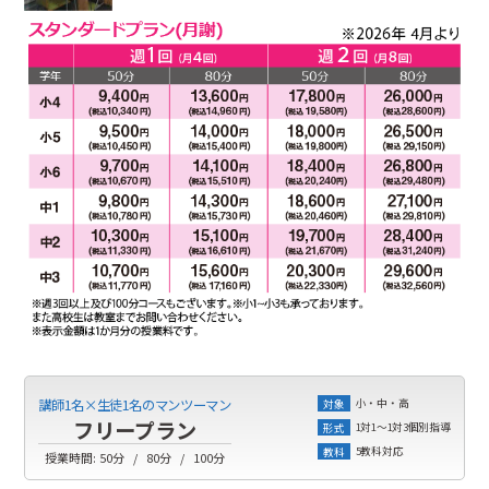
小・中・高
講師1名×生徒1名のマンツーマン
対象
フリープラン
1対1～1対3個別指導
形式
5教科対応
教科
授業時間:
50分
80分
100分