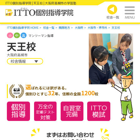
ITTO個別指導学院 | 天王校 | 大阪府高槻市の学習塾
ITTO個別指導学院 HOME
校舎一覧
関西地方
大阪府
大阪市・堺市外
天王校
小
中
高
マンツーマン指導
天王校
大阪府高槻市
校舎情報
選
ばれるには訳がある。
32
1200
個別ひとすじ
年、信頼の全国
校
個別
万全の
ITTO
自習室
指導
模試
定期テスト
完備
対策
まずはお問い合わせ