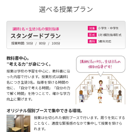
選べる授業プラン
小学生・中学生
講師1名×生徒3名の個別指導
対象
スタンダードプラン
1対3個別指導形式
形式
5教科対応
教科
授業時間:
50分
80分
100分
教科書中心。
”考える力”が身につく。
授業は学校の予習を中心に、教科書に沿
った内容で行います。授業形式は講師1
名につき生徒3名。指導を受ける時間の
他に、「自分で考える時間」「自分の力
で解く時間」を持つことで、確かな学力
向上に繋げます。
オリジナル個別ブースで集中できる環境。
授業は仕切られた個別ブースで行います。周りを気にする
ことなく、適度な緊張感のなかで集中して授業を受けら
れます。