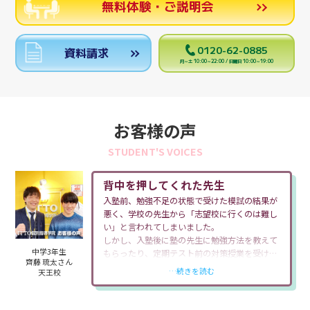
無料体験・ご説明会
0120-62-0885
資料請求
月～土 10:00～22:00 / 日曜日 10:00～19:00
お客様の声
STUDENT'S VOICES
背中を押してくれた先生
入塾前、勉強不足の状態で受けた模試の結果が
悪く、学校の先生から「志望校に行くのは難し
い」と言われてしまいました。
しかし、入塾後に塾の先生に勉強方法を教えて
中学3年生
もらったり、定期テスト前の対策授業を受けた
齊藤 琉太さん
結果、テストの点数も上がり、模試の判定も良
…続きを読む
天王校
くなっていきました。それでも学校の先生から
は第一志望校への受験を反対されていました。
ですが塾の先生からは「琉太ならいける。」と