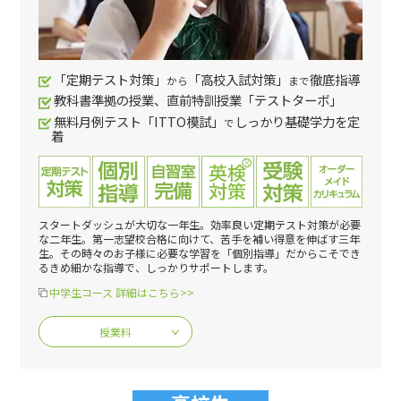
「定期テスト対策」
「高校入試対策」
徹底指導
から
まで
教科書準拠の授業、直前特訓授業「テストターボ」
無料月例テスト「ITTO模試」
しっかり基礎学力を定
で
着
スタートダッシュが大切な一年生。効率良い定期テスト対策が必要
な二年生。第一志望校合格に向けて、苦手を補い得意を伸ばす三年
生。その時々のお子様に必要な学習を「個別指導」だからこそでき
るきめ細かな指導で、しっかりサポートします。
中学生コース 詳細はこちら>>
授業料