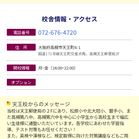
校舎情報・アクセス
072-676-4720
電話番号
住 所
大阪府高槻市天王町6-1
国道171号線天王町交差点角。高槻天王郵便局2F
開校情報
月~金（16:00~22:00）
オプション
天王校からのメッセージ
当校は天王郵便局の２Fにあり、松原小や北大冠小、磐手小、ま
た高槻第八中、高槻第六中を中心に小学生から高校生まで幅広
い生徒様に通塾いただいています。各学校にあわせた学習指
導、テスト対策もお任せください！
また、英検や漢検など、検定取得に向けた対策講座などもご用