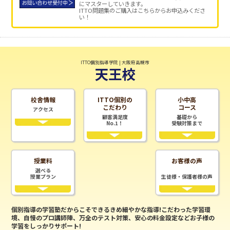
にマスターしていきます。
ITTO問題集のご購入はこちらからお申込みくださ
い！
ITTO個別指導学院 | 大阪府高槻市
天王校
校舎情報
ITTO個別の
小中高
こだわり
コース
アクセス
顧客満足度
基礎から
No.1！
受験対策まで
授業料
お客様の声
選べる
授業プラン
生徒様・保護者様の声
個別指導の学習塾だからこそできるきめ細やかな指導!こだわった学習環
境、自慢のプロ講師陣、万全のテスト対策、安心の料金設定などお子様の
学習をしっかりサポート!