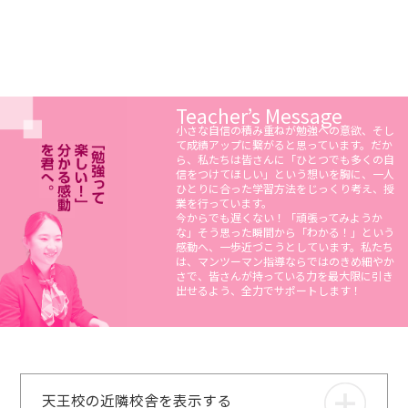
背中を押してもらいました。僕は、目標校に向
け自習室を活用して勉強を継続しました。そし
て、第一志望校に合格することができました！
この合格は自分が頑張ったからだけではなく、
背中を押してくれた先生方や環境の整った自習
室がITTOにあったからだと思います。だから、
Teacher’s Message
この塾には感謝しています！
小さな自信の積み重ねが勉強への意欲、そし
て成績アップに繋がると思っています。だか
ら、私たちは皆さんに「ひとつでも多くの自
信をつけてほしい」という想いを胸に、一人
ひとりに合った学習方法をじっくり考え、授
業を行っています。
今からでも遅くない！「頑張ってみようか
な」そう思った瞬間から「わかる！」という
感動へ、一歩近づこうとしています。私たち
は、マンツーマン指導ならではのきめ細やか
さで、皆さんが持っている力を最大限に引き
出せるよう、全力でサポートします！
天王校の近隣校舎を表示する