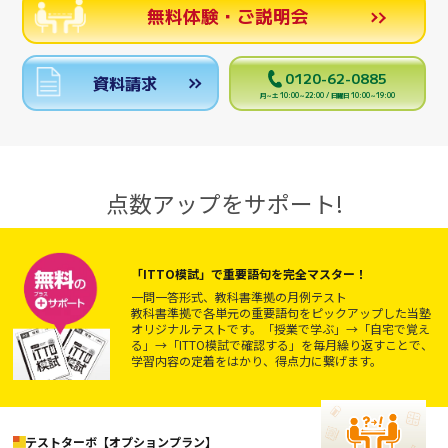
無料体験・ご説明会
0120-62-0885
資料請求
月～土 10:00～22:00 / 日曜日 10:00～19:00
点数アップをサポート!
「ITTO模試」で重要語句を完全マスター！
一問一答形式、教科書準拠の月例テスト
教科書準拠で各単元の重要語句をピックアップした当塾
オリジナルテストです。「授業で学ぶ」→「自宅で覚え
る」→「ITTO模試で確認する」を毎月繰り返すことで、
学習内容の定着をはかり、得点力に繋げます。
テストターボ【オプションプラン】