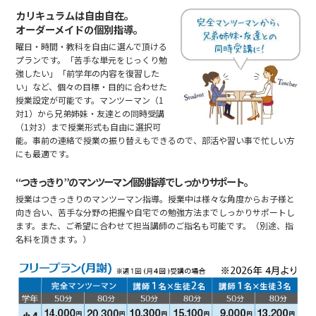
カリキュラムは自由自在。
オーダーメイドの個別指導。
曜日・時間・教科を自由に選んで頂ける
プランです。「苦手な単元をじっくり勉
強したい」「前学年の内容を復習した
い」など、個々の目標・目的に合わせた
授業設定が可能です。マンツーマン（1
対1）から兄弟姉妹・友達との同時受講
（1対3）まで授業形式も自由に選択可
能。事前の連絡で授業の振り替えもできるので、部活や習い事で忙しい方
にも最適です。
“つきっきり”のマンツーマン個別指導でしっかりサポート。
授業はつきっきりのマンツーマン指導。授業中は様々な角度からお子様と
向き合い、苦手な分野の把握や自宅での勉強方法までしっかりサポートし
ます。また、ご希望に合わせて担当講師のご指名も可能です。（別途、指
名料を頂きます。）