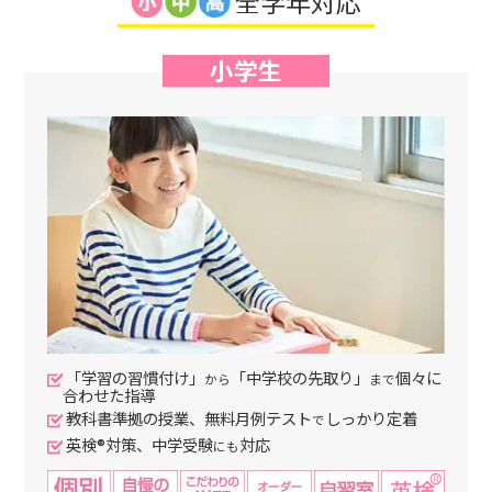
全学年対応
小学生
「学習の習慣付け」
「中学校の先取り」
個々に
から
まで
合わせた指導
教科書準拠の授業、無料月例テスト
しっかり定着
で
英検®対策、中学受験
対応
にも