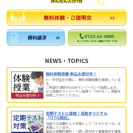
かんたん入力1分
無料体験・ご説明会
0120-62-0885
資料請求
月～土 10:00～22:00 / 日曜日 10:00～19:00
NEWS・TOPICS
無料体験授業 申込み受付中！
小・中学生を対象に、無料体験授業を実施していま
す。
ご希望の1教科を50分マンツーマンで指導します。
ぜひ当塾のマンツーマン指導で「分かる！」感動を
体感してみてください。
定期テストに直結！当塾オリジナル
「ITTO模試」
当塾では定期テスト対策として「テストターボ」を
実施しています。
塾生は受験料無料！一問一答形式で重要語句を確実