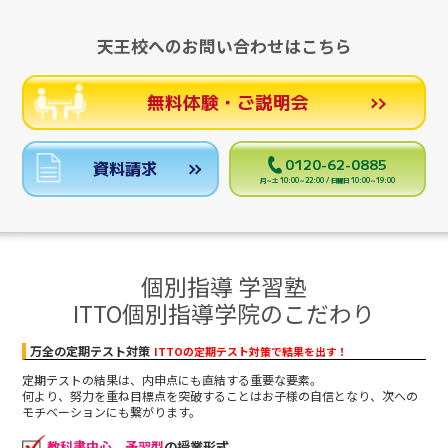
天王校へのお問い合わせはこちら
無料体験・ご説明会
0120-62-0885
資料請求
月～土 10:00～22:00 / 日曜日 10:00～19:00
個別指導 学習塾
ITTO個別指導学院のこだわり
万全の定期テスト対策
ITTOの定期テスト対策で結果を出す！
定期テストの結果は、内申点にも直結する重要な要素。
何より、努力を重ね目標点を突破することはお子様の自信となり、次への
モチベーションにも繋がります。
教科書中心
、
予習型
の授業形式