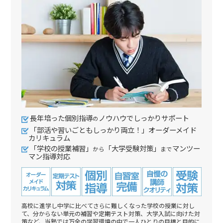
長年培った個別指導
ノウハウでしっかりサポート
の
「部活や習いごともしっかり両立！」オーダーメイド
カリキュラム
「学校の授業補習」
「大学受験対策」
マンツー
から
まで
マン指導対応
高校に進学し中学に比べてさらに難しくなった学校の授業に対し
て、分からない単元の補習や定期テスト対策、大学入試に向けた対
策など、当塾では万全の学習環境の中で一人ひとりの目標と目的に