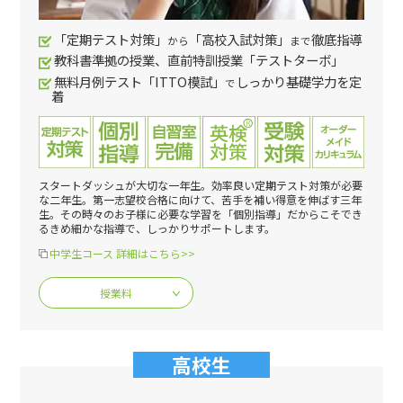
「定期テスト対策」
「高校入試対策」
徹底指導
から
まで
教科書準拠の授業、直前特訓授業「テストターボ」
無料月例テスト「ITTO模試」
しっかり基礎学力を定
で
着
スタートダッシュが大切な一年生。効率良い定期テスト対策が必要
な二年生。第一志望校合格に向けて、苦手を補い得意を伸ばす三年
生。その時々のお子様に必要な学習を「個別指導」だからこそでき
るきめ細かな指導で、しっかりサポートします。
中学生コース 詳細はこちら>>
授業料
高校生