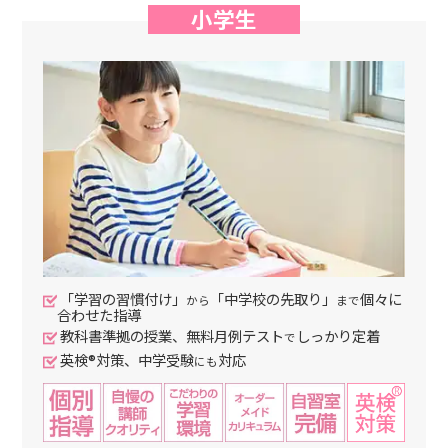
小学生
「学習の習慣付け」
「中学校の先取り」
個々に
から
まで
合わせた指導
教科書準拠の授業、無料月例テスト
しっかり定着
で
英検®対策、中学受験
対応
にも