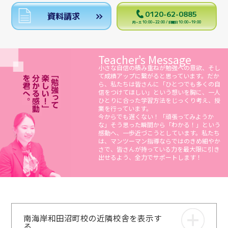
0120-62-0885
資料請求
月～土 10:00～22:00 / 日曜日 10:00～19:00
Teacher’s Message
小さな自信の積み重ねが勉強への意欲、そし
て成績アップに繋がると思っています。だか
ら、私たちは皆さんに「ひとつでも多くの自
信をつけてほしい」という想いを胸に、一人
ひとりに合った学習方法をじっくり考え、授
業を行っています。
今からでも遅くない！「頑張ってみようか
な」そう思った瞬間から「わかる！」という
感動へ、一歩近づこうとしています。私たち
は、マンツーマン指導ならではのきめ細やか
さで、皆さんが持っている力を最大限に引き
出せるよう、全力でサポートします！
南海岸和田沼町校の近隣校舎を表示す
る