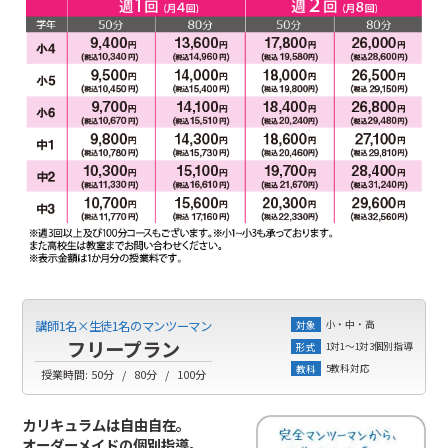
小・中・高
講師1名×生徒1名のマンツーマン
対象
フリープラン
1対1～1対3個別指導
形式
5教科対応
教科
授業時間:
50分
80分
100分
カリキュラムは自由自在。
オーダーメイドの個別指導。