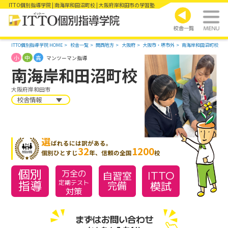
ITTO個別指導学院 | 南海岸和田沼町校 | 大阪府岸和田市の学習塾
ITTO個別指導学院 HOME
校舎一覧
関西地方
大阪府
大阪市・堺市外
南海岸和田沼町校
小
中
高
マンツーマン指導
南海岸和田沼町校
大阪府岸和田市
校舎情報
選
ばれるには訳がある。
32
1200
個別ひとすじ
年、信頼の全国
校
個別
万全の
ITTO
自習室
指導
模試
定期テスト
完備
対策
まずはお問い合わせ