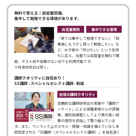
無料で使える！自習室完備。
集中して勉強できる環境があります。
自習室開放
集中できる環境
「家では集中して勉強できない」「授
業後にもう少し残って勉強したい」な
ど、お子様の「学びたい」という気持
ちに応え、当塾では自習室を無料で開
放。テスト前や授業のない日でも利用可能です。
※校舎休校日は除く。
講師クオリティに自信あり！
SS講師 -スペシャルセレクト講師- 制度
自慢の講師クオリティ
定期的な講師研修会の実施や「講師ア
ンケート」による保護者様からの評価
等、個別指導塾としてより質の高い授
業の提供を目指して取り組んでいま
す。また、ワンランク上のスキル・経験・知識を備えていると本
部認定された「SS講師（スペシャルセレクト講師）」を指名頂く