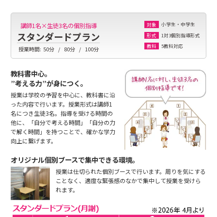
小学生・中学生
講師1名×生徒3名の個別指導
対象
スタンダードプラン
1対3個別指導形式
形式
5教科対応
教科
授業時間:
50分
80分
100分
教科書中心。
”考える力”が身につく。
授業は学校の予習を中心に、教科書に沿
った内容で行います。授業形式は講師1
名につき生徒3名。指導を受ける時間の
他に、「自分で考える時間」「自分の力
で解く時間」を持つことで、確かな学力
向上に繋げます。
オリジナル個別ブースで集中できる環境。
授業は仕切られた個別ブースで行います。周りを気にする
ことなく、適度な緊張感のなかで集中して授業を受けら
れます。