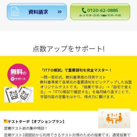
0120-62-0885
資料請求
月～土 10:00～22:00 / 日曜日 10:00～19:00
点数アップをサポート!
「ITTO模試」で重要語句を完全マスター！
一問一答形式、教科書準拠の月例テスト
教科書準拠で各単元の重要語句をピックアップした当塾
オリジナルテストです。「授業で学ぶ」→「自宅で覚え
る」→「ITTO模試で確認する」を毎月繰り返すことで、
学習内容の定着をはかり、得点力に繋げます。
テストターボ【オプションプラン】
定期テスト前の集中特訓！
定期テスト3週間前から利用できるテスト対策のための授業です。通常授業で