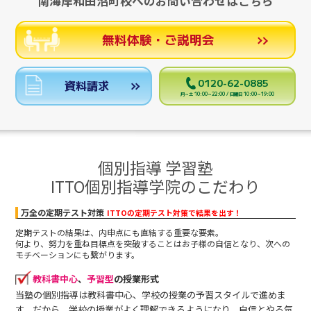
南海岸和田沼町校へのお問い合わせはこちら
無料体験・ご説明会
0120-62-0885
資料請求
月～土 10:00～22:00 / 日曜日 10:00～19:00
個別指導 学習塾
ITTO個別指導学院のこだわり
万全の定期テスト対策
ITTOの定期テスト対策で結果を出す！
定期テストの結果は、内申点にも直結する重要な要素。
何より、努力を重ね目標点を突破することはお子様の自信となり、次への
モチベーションにも繋がります。
教科書中心
、
予習型
の授業形式
当塾の個別指導は教科書中心、学校の授業の予習スタイルで進めま
す。だから、学校の授業がよく理解できるようになり、自信とやる気