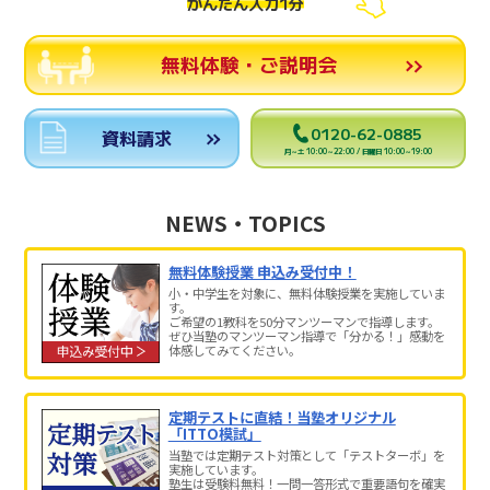
かんたん入力1分
無料体験・ご説明会
0120-62-0885
資料請求
月～土 10:00～22:00 / 日曜日 10:00～19:00
NEWS・TOPICS
無料体験授業 申込み受付中！
小・中学生を対象に、無料体験授業を実施していま
す。
ご希望の1教科を50分マンツーマンで指導します。
ぜひ当塾のマンツーマン指導で「分かる！」感動を
体感してみてください。
定期テストに直結！当塾オリジナル
「ITTO模試」
当塾では定期テスト対策として「テストターボ」を
実施しています。
塾生は受験料無料！一問一答形式で重要語句を確実