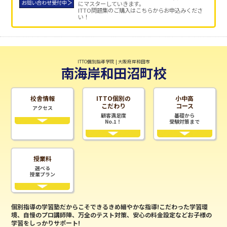
にマスターしていきます。
ITTO問題集のご購入はこちらからお申込みくださ
い！
ITTO個別指導学院 | 大阪府岸和田市
南海岸和田沼町校
校舎情報
ITTO個別の
小中高
こだわり
コース
アクセス
顧客満足度
基礎から
No.1！
受験対策まで
授業料
選べる
授業プラン
個別指導の学習塾だからこそできるきめ細やかな指導!こだわった学習環
境、自慢のプロ講師陣、万全のテスト対策、安心の料金設定などお子様の
学習をしっかりサポート!