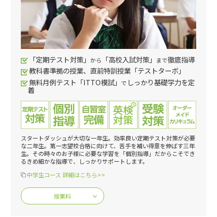
「定期テスト対策」
「高校入試対策」
徹底指導
から
まで
教科書準拠の授業、直前特訓授業「テストターボ」
無料月例テスト「ITTO模試」
しっかり基礎学力を定
で
着
スタートダッシュが大切な一年生。効率良い定期テスト対策が必要
な二年生。第一志望校合格に向けて、苦手を補い得意を伸ばす三年
生。その時々のお子様に必要な学習を「個別指導」だからこそでき
るきめ細かな指導で、しっかりサポートします。
中学生コース 詳細はこちら>>
授業料