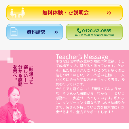
無料体験・ご説明会
0120-62-0885
資料請求
月～土 10:00～22:00 / 日曜日 10:00～19:00
Teacher’s Message
小さな自信の積み重ねが勉強への意欲、そし
て成績アップに繋がると思っています。だか
ら、私たちは皆さんに「ひとつでも多くの自
信をつけてほしい」という想いを胸に、一人
ひとりに合った学習方法をじっくり考え、授
業を行っています。
今からでも遅くない！「頑張ってみようか
な」そう思った瞬間から「わかる！」という
感動へ、一歩近づこうとしています。私たち
は、マンツーマン指導ならではのきめ細やか
さで、皆さんが持っている力を最大限に引き
出せるよう、全力でサポートします！