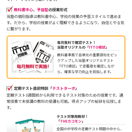
教科書中心
、
予習型
の授業形式
当塾の個別指導は教科書中心、学校の授業の予習スタイルで進めま
す。だから、学校の授業がよく理解できるようになり、自信とやる気
に繋がります。
毎月無料で確認テスト！
当塾オリジナルの「
ITTO模試
」
教科書準拠で各単元の重要語句をピッ
クアップした当塾オリジナルテスト
「ITTO模試」で定着度を確認しなが
ら、確実な学力向上を目指します。
定期テスト直前特訓「
テストターボ
」
定期テスト3週間前から利用できるテスト対策のための授業です。通
常授業で未受講の教科の受講も可能。得点アップの秘訣を伝授しま
す。
テスト対策用教材！
「
THEカコモン
」
全国の中学校の定期テスト問題の中から、