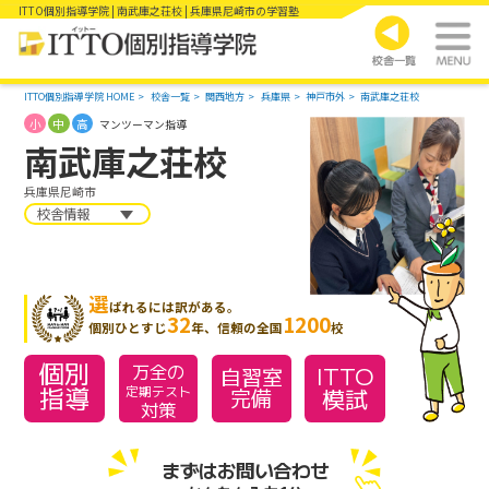
ITTO個別指導学院 | 南武庫之荘校 | 兵庫県尼崎市の学習塾
ITTO個別指導学院 HOME
校舎一覧
関西地方
兵庫県
神戸市外
南武庫之荘校
小
中
高
マンツーマン指導
南武庫之荘校
兵庫県尼崎市
校舎情報
選
ばれるには訳がある。
32
1200
個別ひとすじ
年、信頼の全国
校
個別
万全の
ITTO
自習室
指導
模試
定期テスト
完備
対策
まずはお問い合わせ