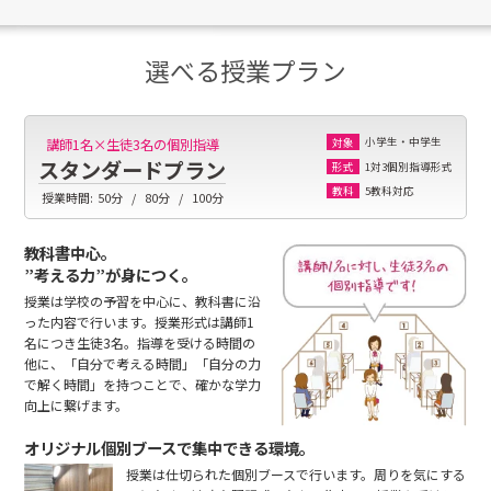
選べる授業プラン
小学生・中学生
講師1名×生徒3名の個別指導
対象
スタンダードプラン
1対3個別指導形式
形式
5教科対応
教科
授業時間:
50分
80分
100分
教科書中心。
”考える力”が身につく。
授業は学校の予習を中心に、教科書に沿
った内容で行います。授業形式は講師1
名につき生徒3名。指導を受ける時間の
他に、「自分で考える時間」「自分の力
で解く時間」を持つことで、確かな学力
向上に繋げます。
オリジナル個別ブースで集中できる環境。
授業は仕切られた個別ブースで行います。周りを気にする