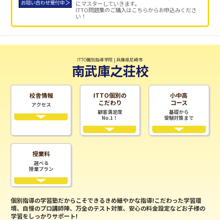
にマスターしていきます。
ITTO問題集のご購入はこちらからお申込みくださ
い！
ITTO個別指導学院 | 兵庫県尼崎市
南武庫之荘校
校舎情報
ITTO個別の
小中高
こだわり
コース
アクセス
顧客満足度
基礎から
No.1！
受験対策まで
授業料
選べる
授業プラン
個別指導の学習塾だからこそできるきめ細やかな指導!こだわった学習環
境、自慢のプロ講師陣、万全のテスト対策、安心の料金設定などお子様の
学習をしっかりサポート!