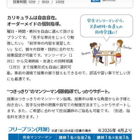
教科
授業時間:
50分
80分
100分
カリキュラムは自由自在。
オーダーメイドの個別指導。
曜日・時間・教科を自由に選んで頂ける
プランです。「苦手な単元をじっくり勉
強したい」「前学年の内容を復習した
い」など、個々の目標・目的に合わせた
授業設定が可能です。マンツーマン（1
対1）から兄弟姉妹・友達との同時受講
（1対3）まで授業形式も自由に選択可
能。事前の連絡で授業の振り替えもできるので、部活や習い事で忙しい方
にも最適です。
“つきっきり”のマンツーマン個別指導でしっかりサポート。
授業はつきっきりのマンツーマン指導。授業中は様々な角度からお子様と
向き合い、苦手な分野の把握や自宅での勉強方法までしっかりサポートし
ます。また、ご希望に合わせて担当講師のご指名も可能です。（別途、指
名料を頂きます。）