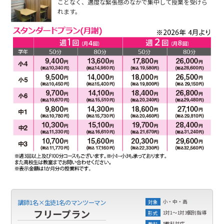
ことなく、適度な緊張感のなかで集中して授業を受けら
れます。
小・中・高
講師1名×生徒1名のマンツーマン
対象
フリープラン
1対1～1対3個別指導
形式
5教科対応