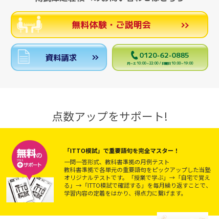
無料体験・ご説明会
0120-62-0885
資料請求
月～土 10:00～22:00 / 日曜日 10:00～19:00
点数アップをサポート!
「ITTO模試」で重要語句を完全マスター！
一問一答形式、教科書準拠の月例テスト
教科書準拠で各単元の重要語句をピックアップした当塾
オリジナルテストです。「授業で学ぶ」→「自宅で覚え
る」→「ITTO模試で確認する」を毎月繰り返すことで、
学習内容の定着をはかり、得点力に繋げます。