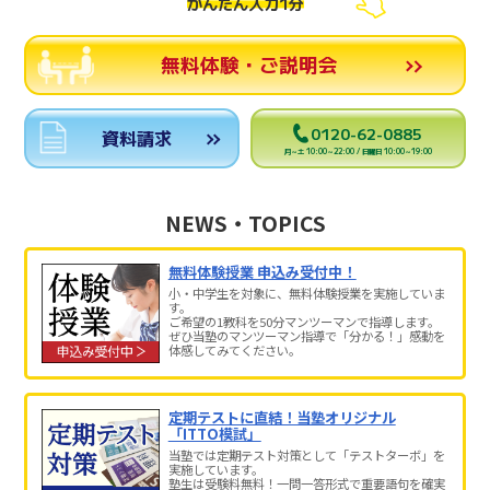
かんたん入力1分
無料体験・ご説明会
0120-62-0885
資料請求
月～土 10:00～22:00 / 日曜日 10:00～19:00
NEWS・TOPICS
無料体験授業 申込み受付中！
小・中学生を対象に、無料体験授業を実施していま
す。
ご希望の1教科を50分マンツーマンで指導します。
ぜひ当塾のマンツーマン指導で「分かる！」感動を
体感してみてください。
定期テストに直結！当塾オリジナル
「ITTO模試」
当塾では定期テスト対策として「テストターボ」を
実施しています。
塾生は受験料無料！一問一答形式で重要語句を確実