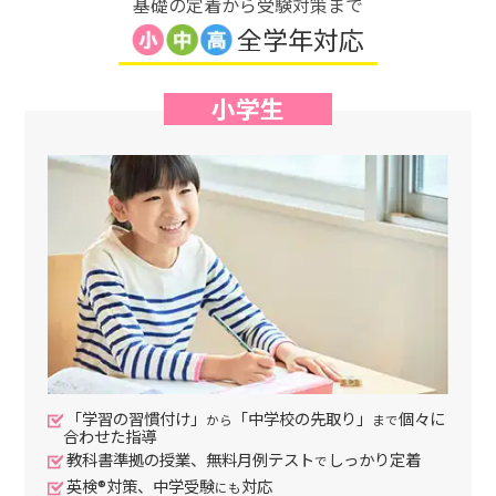
基礎の定着から受験対策まで
全学年対応
小学生
「学習の習慣付け」
「中学校の先取り」
個々に
から
まで
合わせた指導
教科書準拠の授業、無料月例テスト
しっかり定着
で
英検®対策、中学受験
対応
にも