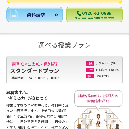
0120-62-0885
資料請求
月～土 10:00～22:00 / 日曜日 10:00～19:00
選べる授業プラン
小学生・中学生
講師1名×生徒3名の個別指導
対象
スタンダードプラン
1対3個別指導形式
形式
5教科対応
教科
授業時間:
50分
80分
100分
教科書中心。
”考える力”が身につく。
授業は学校の予習を中心に、教科書に沿
った内容で行います。授業形式は講師1
名につき生徒3名。指導を受ける時間の
他に、「自分で考える時間」「自分の力
で解く時間」を持つことで、確かな学力