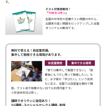
す。
テスト対策用教材！
「
THEカコモン
」
全国の中学校の定期テスト問題の中から、
出題率の高い問題をピックアップした当塾
オリジナルの教材です。
無料で使える！自習室完備。
集中して勉強できる環境があります。
自習室開放
集中できる環境
「家では集中して勉強できない」「授
業後にもう少し残って勉強したい」な
ど、お子様の「学びたい」という気持
ちに応え、当塾では自習室を無料で開
放。テスト前や授業のない日でも利用可能です。
※校舎休校日は除く。
講師クオリティに自信あり！
SS講師 -スペシャルセレクト講師- 制度