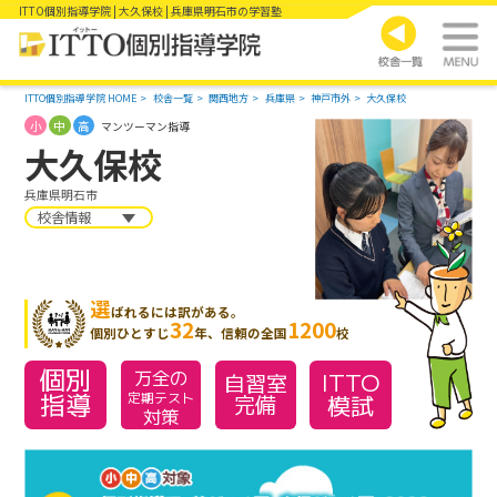
ITTO個別指導学院 | 大久保校 | 兵庫県明石市の学習塾
ITTO個別指導学院 HOME
校舎一覧
関西地方
兵庫県
神戸市外
大久保校
小
中
高
マンツーマン指導
大久保校
兵庫県明石市
校舎情報
選
ばれるには訳がある。
32
1200
個別ひとすじ
年、信頼の全国
校
個別
万全の
ITTO
自習室
指導
模試
定期テスト
完備
対策