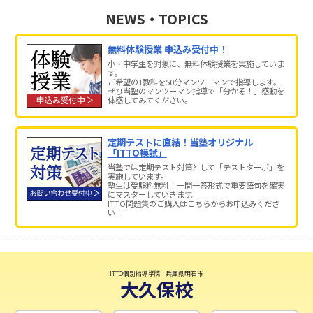
NEWS・TOPICS
無料体験授業 申込み受付中！
小・中学生を対象に、無料体験授業を実施していま
す。
ご希望の1教科を50分マンツーマンで指導します。
ぜひ当塾のマンツーマン指導で「分かる！」感動を
体感してみてください。
定期テストに直結！当塾オリジナル
「ITTO模試」
当塾では定期テスト対策として「テストターボ」を
実施しています。
塾生は受験料無料！一問一答形式で重要語句を確実
にマスターしていきます。
ITTO問題集のご購入はこちらからお申込みくださ
い！
ITTO個別指導学院 | 兵庫県明石市
大久保校