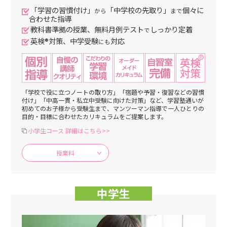
「学習の習慣付け」
「中学校の先取り」
個々に
から
まで
合わせた指導
教科書準拠の授業、無料月例テスト
しっかり定着
で
英検®対策、中学受験
対応
にも
「学校で役に立つノートの取り方」「宿題や予習・復習などの習慣
付け」「中高一貫・私立中受験に向けた対策」など、学習塾通いが
初めてのお子様から受験生まで、マンツーマン指導で一人ひとりの
目的・目標に合わせたカリキュラムをご提案します。
小学生コース 詳細はこちら>>
授業料
中学生