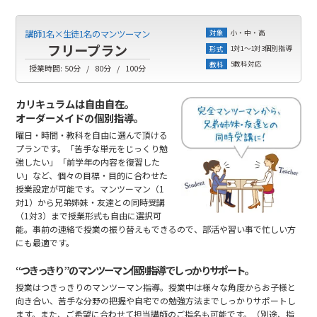
小・中・高
講師1名×生徒1名のマンツーマン
対象
フリープラン
1対1～1対3個別指導
形式
5教科対応
教科
授業時間:
50分
80分
100分
カリキュラムは自由自在。
オーダーメイドの個別指導。
曜日・時間・教科を自由に選んで頂ける
プランです。「苦手な単元をじっくり勉
強したい」「前学年の内容を復習した
い」など、個々の目標・目的に合わせた
授業設定が可能です。マンツーマン（1
対1）から兄弟姉妹・友達との同時受講
（1対3）まで授業形式も自由に選択可
能。事前の連絡で授業の振り替えもできるので、部活や習い事で忙しい方
にも最適です。
“つきっきり”のマンツーマン個別指導でしっかりサポート。
授業はつきっきりのマンツーマン指導。授業中は様々な角度からお子様と
向き合い、苦手な分野の把握や自宅での勉強方法までしっかりサポートし
ます。また、ご希望に合わせて担当講師のご指名も可能です。（別途、指