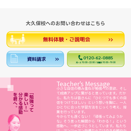
大久保校へのお問い合わせはこちら
無料体験・ご説明会
0120-62-0885
資料請求
月～土 10:00～22:00 / 日曜日 10:00～19:00
Teacher’s Message
小さな自信の積み重ねが勉強への意欲、そし
て成績アップに繋がると思っています。だか
ら、私たちは皆さんに「ひとつでも多くの自
信をつけてほしい」という想いを胸に、一人
ひとりに合った学習方法をじっくり考え、授
業を行っています。
今からでも遅くない！「頑張ってみようか
な」そう思った瞬間から「わかる！」という
感動へ、一歩近づこうとしています。私たち
は、マンツーマン指導ならではのきめ細やか