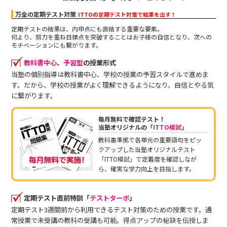
万全の定期テスト対策
ITTOの定期テスト対策で結果を出す！
定期テストの結果は、内申点にも直結する重要な要素。
何より、努力を重ね目標点を突破することはお子様の自信となり、次への
モチベーションにも繋がります。
教科書中心
、
予習型
の授業形式
当塾の個別指導は教科書中心、学校の授業の予習スタイルで進めま
す。だから、学校の授業がよく理解できるようになり、自信とやる気
に繋がります。
毎月無料で確認テスト！
当塾オリジナルの「
ITTO模試
」
教科書準拠で各単元の重要語句をピッ
クアップした当塾オリジナルテスト
「ITTO模試」で定着度を確認しなが
ら、確実な学力向上を目指します。
定期テスト直前特訓「
テストターボ
」
定期テスト3週間前から利用できるテスト対策のための授業です。通
常授業で未受講の教科の受講も可能。得点アップの秘訣を伝授しま