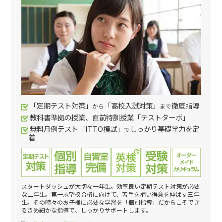
「定期テスト対策」
「高校入試対策」
徹底指導
から
まで
教科書準拠の授業、直前特訓授業「テストターボ」
無料月例テスト「ITTO模試」
しっかり基礎学力を定
で
着
スタートダッシュが大切な一年生。効率良い定期テスト対策が必要
な二年生。第一志望校合格に向けて、苦手を補い得意を伸ばす三年
生。その時々のお子様に必要な学習を「個別指導」だからこそでき
るきめ細かな指導で、しっかりサポートします。