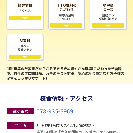
校舎情報
ITTO個別の
小中高
こだわり
コース
アクセス
顧客満足度
基礎から
No.1！
受験対策まで
授業料
選べる
授業プラン
個別指導の学習塾だからこそできるきめ細やかな指導!こだわった学習環
境、自慢のプロ講師陣、万全のテスト対策、安心の料金設定などお子様の
学習をしっかりサポート!
校舎情報・アクセス
078-935-6969
電話番号
住 所
兵庫県明石市大久保町大窪2552-4
県道148号線「大久保団地南」交差点、東へ600m。コ