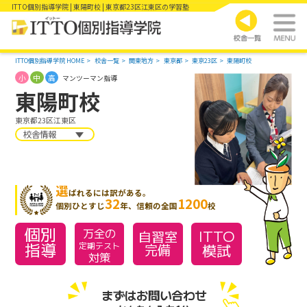
ITTO個別指導学院 | 東陽町校 | 東京都23区江東区の学習塾
ITTO個別指導学院 HOME
校舎一覧
関東地方
東京都
東京23区
東陽町校
小
中
高
マンツーマン指導
東陽町校
東京都23区江東区
校舎情報
選
ばれるには訳がある。
32
1200
個別ひとすじ
年、信頼の全国
校
個別
万全の
ITTO
自習室
指導
模試
定期テスト
完備
対策
まずはお問い合わせ