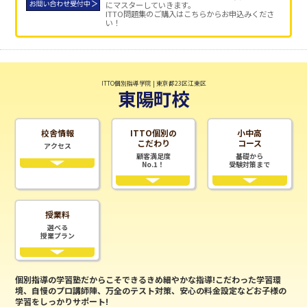
にマスターしていきます。
ITTO問題集のご購入はこちらからお申込みくださ
い！
ITTO個別指導学院 | 東京都23区江東区
東陽町校
校舎情報
ITTO個別の
小中高
こだわり
コース
アクセス
顧客満足度
基礎から
No.1！
受験対策まで
授業料
選べる
授業プラン
個別指導の学習塾だからこそできるきめ細やかな指導!こだわった学習環
境、自慢のプロ講師陣、万全のテスト対策、安心の料金設定などお子様の
学習をしっかりサポート!