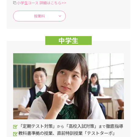
小学生コース 詳細はこちら>>
授業料
中学生
「定期テスト対策」
「高校入試対策」
徹底指導
から
まで
教科書準拠の授業、直前特訓授業「テストターボ」