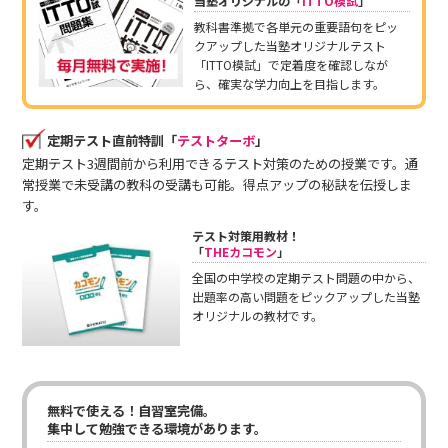
当塾オリジナルの「
ITTO模試
」
教科書準拠で各単元の重要語句をピッ
クアップした当塾オリジナルテスト
「ITTO模試」で定着度を確認しなが
ら、確実な学力向上を目指します。
定期テスト直前特訓「
テストターボ
」
定期テスト3週間前から利用できるテスト対策のための授業です。通
常授業で未受講の教科の受講も可能。得点アップの秘訣を伝授しま
す。
テスト対策用教材！
「
THEカコモン
」
全国の中学校の定期テスト問題の中から、
出題率の高い問題をピックアップした当塾
オリジナルの教材です。
無料で使える！自習室完備。
集中して勉強できる環境があります。