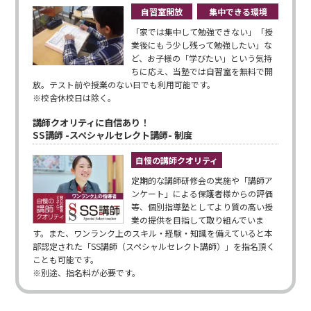
自習室開放
集中できる環境
「家では集中して勉強できない」「授
業後にもう少し残って勉強したい」な
ど、お子様の「学びたい」という気持
ちに応え、当塾では自習室を無料で開
放。テスト前や授業のない日でも利用可能です。
※校舎休校日は除く。
講師クオリティに自信あり！
SS講師 -スペシャルセレクト講師- 制度
自慢の講師クオリティ
定期的な講師研修会の実施や「講師ア
ンケート」による保護者様からの評価
等、個別指導塾としてより質の高い授
業の提供を目指して取り組んでいま
す。また、ワンランク上のスキル・経験・知識を備えていると本
部認定された「SS講師（スペシャルセレクト講師）」を指名頂く
ことも可能です。
※別途、指名料が必要です。