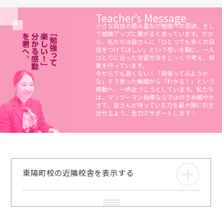
Teacher’s Message
小さな自信の積み重ねが勉強への意欲、そし
て成績アップに繋がると思っています。だか
ら、私たちは皆さんに「ひとつでも多くの自
信をつけてほしい」という想いを胸に、一人
ひとりに合った学習方法をじっくり考え、授
業を行っています。
今からでも遅くない！「頑張ってみようか
な」そう思った瞬間から「わかる！」という
感動へ、一歩近づこうとしています。私たち
は、マンツーマン指導ならではのきめ細やか
さで、皆さんが持っている力を最大限に引き
出せるよう、全力でサポートします！
東陽町校の近隣校舎を表示する