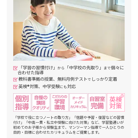
「学習の習慣付け」
「中学校の先取り」
個々に
から
まで
合わせた指導
教科書準拠の授業、無料月例テスト
しっかり定着
で
英検®対策、中学受験
対応
にも
「学校で役に立つノートの取り方」「宿題や予習・復習などの習慣
付け」「中高一貫・私立中受験に向けた対策」など、学習塾通いが
初めてのお子様から受験生まで、マンツーマン指導で一人ひとりの
目的・目標に合わせたカリキュラムをご提案します。