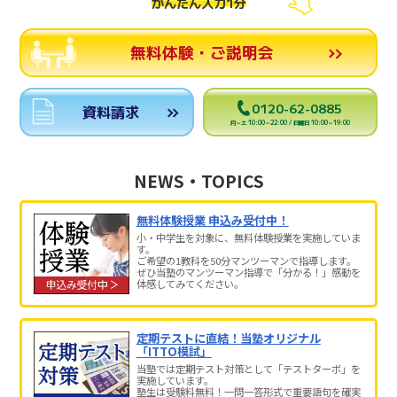
かんたん入力1分
無料体験・ご説明会
0120-62-0885
資料請求
月～土 10:00～22:00 / 日曜日 10:00～19:00
NEWS・TOPICS
無料体験授業 申込み受付中！
小・中学生を対象に、無料体験授業を実施していま
す。
ご希望の1教科を50分マンツーマンで指導します。
ぜひ当塾のマンツーマン指導で「分かる！」感動を
体感してみてください。
定期テストに直結！当塾オリジナル
「ITTO模試」
当塾では定期テスト対策として「テストターボ」を
実施しています。
塾生は受験料無料！一問一答形式で重要語句を確実