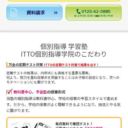
0120-62-0885
資料請求
月～土 10:00～22:00 / 日曜日 10:00～19:00
個別指導 学習塾
ITTO個別指導学院のこだわり
万全の定期テスト対策
ITTOの定期テスト対策で結果を出す！
定期テストの結果は、内申点にも直結する重要な要素。
何より、努力を重ね目標点を突破することはお子様の自信となり、次への
モチベーションにも繋がります。
教科書中心
、
予習型
の授業形式
当塾の個別指導は教科書中心、学校の授業の予習スタイルで進めま
す。だから、学校の授業がよく理解できるようになり、自信とやる気
に繋がります。
毎月無料で確認テスト！