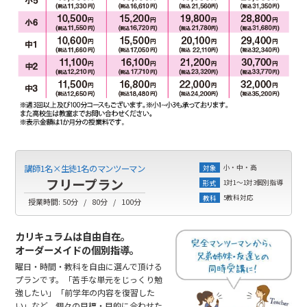
小・中・高
講師1名×生徒1名のマンツーマン
対象
フリープラン
1対1～1対3個別指導
形式
5教科対応
教科
授業時間:
50分
80分
100分
カリキュラムは自由自在。
オーダーメイドの個別指導。
曜日・時間・教科を自由に選んで頂ける
プランです。「苦手な単元をじっくり勉
強したい」「前学年の内容を復習した
い」など、個々の目標・目的に合わせた