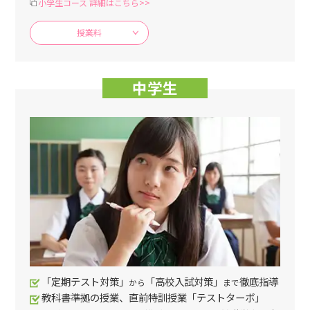
小学生コース 詳細はこちら>>
授業料
中学生
「定期テスト対策」
「高校入試対策」
徹底指導
から
まで
教科書準拠の授業、直前特訓授業「テストターボ」