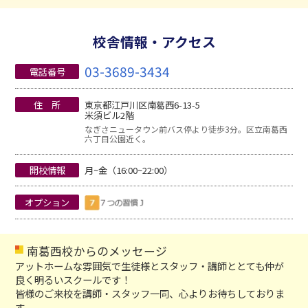
校舎情報・アクセス
03-3689-3434
電話番号
住 所
東京都江戸川区南葛西6-13-5
米須ビル2階
なぎさニュータウン前バス停より徒歩3分。区立南葛西
六丁目公園近く。
開校情報
月~金（16:00~22:00）
オプション
南葛西校からのメッセージ
アットホームな雰囲気で生徒様とスタッフ・講師ととても仲が
良く明るいスクールです！
皆様のご来校を講師・スタッフ一同、心よりお待ちしておりま
す。