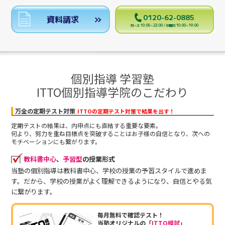
0120-62-0885
資料請求
月～土 10:00～22:00 / 日曜日 10:00～19:00
個別指導 学習塾
ITTO個別指導学院のこだわり
万全の定期テスト対策
ITTOの定期テスト対策で結果を出す！
定期テストの結果は、内申点にも直結する重要な要素。
何より、努力を重ね目標点を突破することはお子様の自信となり、次への
モチベーションにも繋がります。
教科書中心
、
予習型
の授業形式
当塾の個別指導は教科書中心、学校の授業の予習スタイルで進めま
す。だから、学校の授業がよく理解できるようになり、自信とやる気
に繋がります。
毎月無料で確認テスト！
当塾オリジナルの「
ITTO模試
」