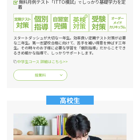
無料月例テスト「ITTO模試」
しっかり基礎学力を定
で
着
スタートダッシュが大切な一年生。効率良い定期テスト対策が必要
な二年生。第一志望校合格に向けて、苦手を補い得意を伸ばす三年
生。その時々のお子様に必要な学習を「個別指導」だからこそでき
るきめ細かな指導で、しっかりサポートします。
中学生コース 詳細はこちら>>
授業料
高校生