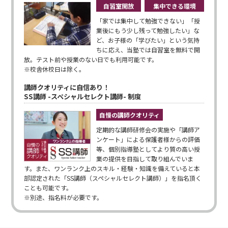
自習室開放
集中できる環境
「家では集中して勉強できない」「授
業後にもう少し残って勉強したい」な
ど、お子様の「学びたい」という気持
ちに応え、当塾では自習室を無料で開
放。テスト前や授業のない日でも利用可能です。
※校舎休校日は除く。
講師クオリティに自信あり！
SS講師 -スペシャルセレクト講師- 制度
自慢の講師クオリティ
定期的な講師研修会の実施や「講師ア
ンケート」による保護者様からの評価
等、個別指導塾としてより質の高い授
業の提供を目指して取り組んでいま
す。また、ワンランク上のスキル・経験・知識を備えていると本
部認定された「SS講師（スペシャルセレクト講師）」を指名頂く
ことも可能です。
※別途、指名料が必要です。