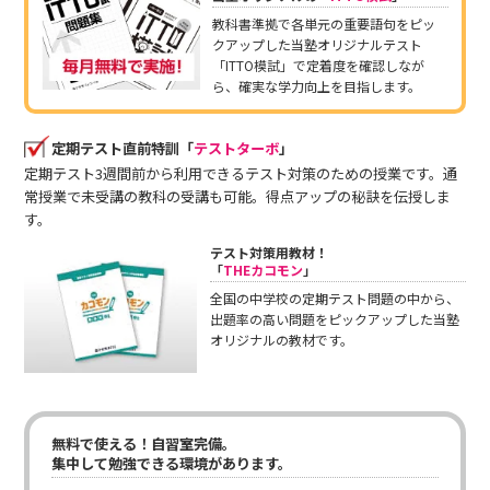
教科書準拠で各単元の重要語句をピッ
クアップした当塾オリジナルテスト
「ITTO模試」で定着度を確認しなが
ら、確実な学力向上を目指します。
定期テスト直前特訓「
テストターボ
」
定期テスト3週間前から利用できるテスト対策のための授業です。通
常授業で未受講の教科の受講も可能。得点アップの秘訣を伝授しま
す。
テスト対策用教材！
「
THEカコモン
」
全国の中学校の定期テスト問題の中から、
出題率の高い問題をピックアップした当塾
オリジナルの教材です。
無料で使える！自習室完備。
集中して勉強できる環境があります。