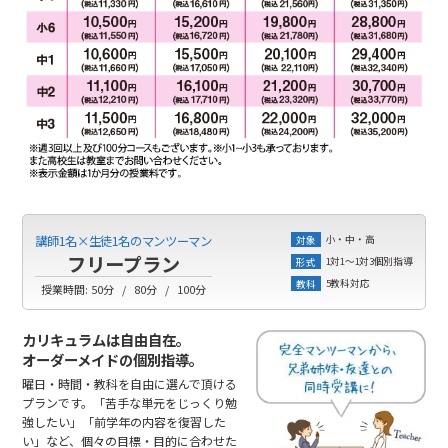
小・中・高
講師1名×生徒1名のマンツーマン
対象
フリープラン
1対1～1対3個別指導
形式
5教科対応
教科
授業時間:
50分
80分
100分
カリキュラムは自由自在。
オーダーメイドの個別指導。
曜日・時間・教科を自由に選んで頂ける
プランです。「苦手な単元をじっくり勉
強したい」「前学年の内容を復習した
い」など、個々の目標・目的に合わせた