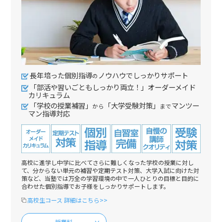
長年培った個別指導
ノウハウでしっかりサポート
の
「部活や習いごともしっかり両立！」オーダーメイド
カリキュラム
「学校の授業補習」
「大学受験対策」
マンツー
から
まで
マン指導対応
高校に進学し中学に比べてさらに難しくなった学校の授業に対し
て、分からない単元の補習や定期テスト対策、大学入試に向けた対
策など、当塾では万全の学習環境の中で一人ひとりの目標と目的に
合わせた個別指導でお子様をしっかりサポートします。
高校生コース 詳細はこちら>>
授業料