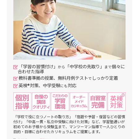
「学習の習慣付け」
「中学校の先取り」
個々に
から
まで
合わせた指導
教科書準拠の授業、無料月例テスト
しっかり定着
で
英検®対策、中学受験
対応
にも
「学校で役に立つノートの取り方」「宿題や予習・復習などの習慣
付け」「中高一貫・私立中受験に向けた対策」など、学習塾通いが
初めてのお子様から受験生まで、マンツーマン指導で一人ひとりの
目的・目標に合わせたカリキュラムをご提案します。