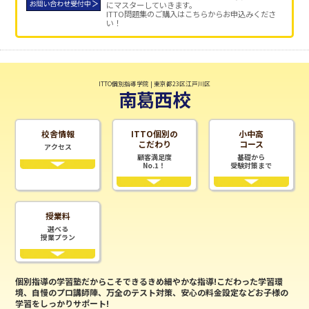
にマスターしていきます。
ITTO問題集のご購入はこちらからお申込みくださ
い！
ITTO個別指導学院 | 東京都23区江戸川区
南葛西校
校舎情報
ITTO個別の
小中高
こだわり
コース
アクセス
顧客満足度
基礎から
No.1！
受験対策まで
授業料
選べる
授業プラン
個別指導の学習塾だからこそできるきめ細やかな指導!こだわった学習環
境、自慢のプロ講師陣、万全のテスト対策、安心の料金設定などお子様の
学習をしっかりサポート!