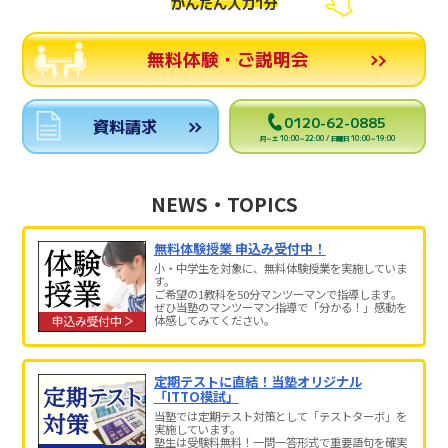
かんたん入力1分
無料体験・ご説明会
0120-62-0885
資料請求
月～土 10:00～22:00 / 日曜日 10:00～19:00
NEWS・TOPICS
無料体験授業 申込み受付中！
小・中学生を対象に、無料体験授業を実施していま
す。
ご希望の1教科を50分マンツーマンで指導します。
ぜひ当塾のマンツーマン指導で「分かる！」感動を
体感してみてください。
定期テストに直結！当塾オリジナル
「ITTO模試」
当塾では定期テスト対策として「テストターボ」を
実施しています。
塾生は受験料無料！一問一答形式で重要語句を確実