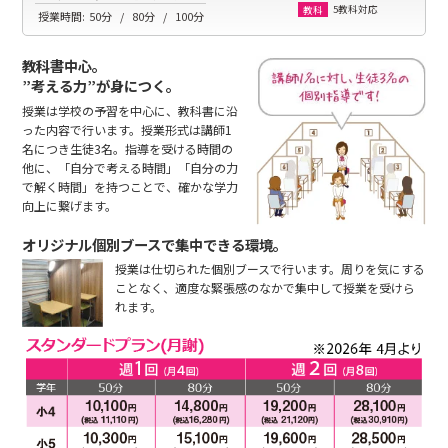
5教科対応
教科
授業時間:
50分
80分
100分
教科書中心。
”考える力”が身につく。
授業は学校の予習を中心に、教科書に沿
った内容で行います。授業形式は講師1
名につき生徒3名。指導を受ける時間の
他に、「自分で考える時間」「自分の力
で解く時間」を持つことで、確かな学力
向上に繋げます。
オリジナル個別ブースで集中できる環境。
授業は仕切られた個別ブースで行います。周りを気にする
ことなく、適度な緊張感のなかで集中して授業を受けら
れます。