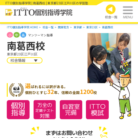
ITTO個別指導学院 | 南葛西校 | 東京都23区江戸川区の学習塾
ITTO個別指導学院 HOME
校舎一覧
関東地方
東京都
東京23区
南葛西校
小
中
高
マンツーマン指導
南葛西校
東京都23区江戸川区
校舎情報
選
ばれるには訳がある。
32
1200
個別ひとすじ
年、信頼の全国
校
個別
万全の
ITTO
自習室
指導
模試
定期テスト
完備
対策
まずはお問い合わせ