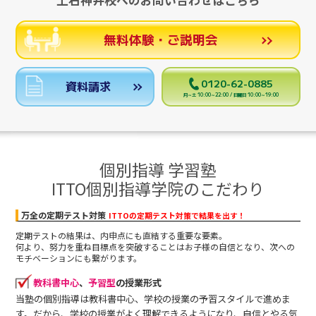
上石神井校へのお問い合わせはこちら
無料体験・ご説明会
0120-62-0885
資料請求
月～土 10:00～22:00 / 日曜日 10:00～19:00
個別指導 学習塾
ITTO個別指導学院のこだわり
万全の定期テスト対策
ITTOの定期テスト対策で結果を出す！
定期テストの結果は、内申点にも直結する重要な要素。
何より、努力を重ね目標点を突破することはお子様の自信となり、次への
モチベーションにも繋がります。
教科書中心
、
予習型
の授業形式
当塾の個別指導は教科書中心、学校の授業の予習スタイルで進めま
す。だから、学校の授業がよく理解できるようになり、自信とやる気