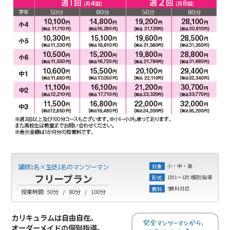
小・中・高
講師1名×生徒1名のマンツーマン
対象
フリープラン
1対1～1対3個別指導
形式
5教科対応
教科
授業時間:
50分
80分
100分
カリキュラムは自由自在。
オーダーメイドの個別指導。