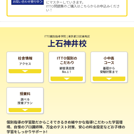
にマスターしていきます。
ITTO問題集のご購入はこちらからお申込みくださ
い！
ITTO個別指導学院 | 東京都23区練馬区
上石神井校
校舎情報
ITTO個別の
小中高
こだわり
コース
アクセス
顧客満足度
基礎から
No.1！
受験対策まで
授業料
選べる
授業プラン
個別指導の学習塾だからこそできるきめ細やかな指導!こだわった学習環
境、自慢のプロ講師陣、万全のテスト対策、安心の料金設定などお子様の
学習をしっかりサポート!