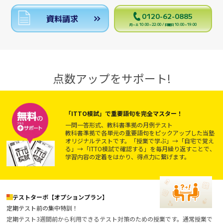
0120-62-0885
資料請求
月～土 10:00～22:00 / 日曜日 10:00～19:00
点数アップをサポート!
「ITTO模試」で重要語句を完全マスター！
一問一答形式、教科書準拠の月例テスト
教科書準拠で各単元の重要語句をピックアップした当塾
オリジナルテストです。「授業で学ぶ」→「自宅で覚え
る」→「ITTO模試で確認する」を毎月繰り返すことで、
学習内容の定着をはかり、得点力に繋げます。
テストターボ【オプションプラン】
定期テスト前の集中特訓！
定期テスト3週間前から利用できるテスト対策のための授業です。通常授業で