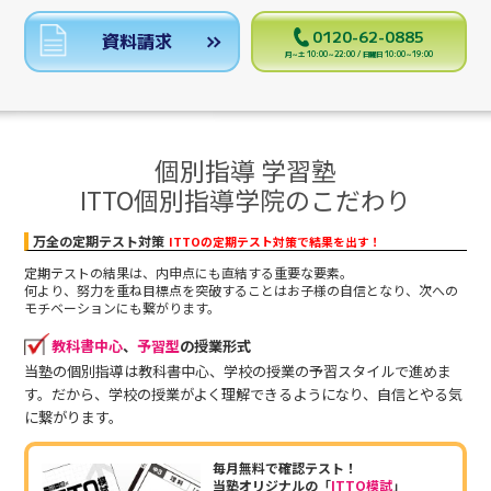
0120-62-0885
資料請求
月～土 10:00～22:00 / 日曜日 10:00～19:00
個別指導 学習塾
ITTO個別指導学院のこだわり
万全の定期テスト対策
ITTOの定期テスト対策で結果を出す！
定期テストの結果は、内申点にも直結する重要な要素。
何より、努力を重ね目標点を突破することはお子様の自信となり、次への
モチベーションにも繋がります。
教科書中心
、
予習型
の授業形式
当塾の個別指導は教科書中心、学校の授業の予習スタイルで進めま
す。だから、学校の授業がよく理解できるようになり、自信とやる気
に繋がります。
毎月無料で確認テスト！
当塾オリジナルの「
ITTO模試
」