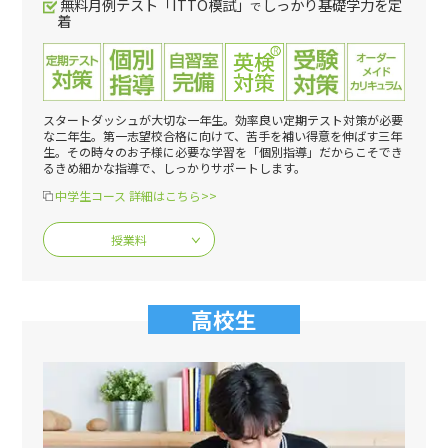
無料月例テスト「ITTO模試」
しっかり基礎学力を定
で
着
スタートダッシュが大切な一年生。効率良い定期テスト対策が必要
な二年生。第一志望校合格に向けて、苦手を補い得意を伸ばす三年
生。その時々のお子様に必要な学習を「個別指導」だからこそでき
るきめ細かな指導で、しっかりサポートします。
中学生コース 詳細はこちら>>
授業料
高校生