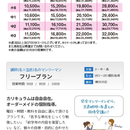
小・中・高
講師1名×生徒1名のマンツーマン
対象
フリープラン
1対1～1対3個別指導
形式
5教科対応
教科
授業時間:
50分
80分
100分
カリキュラムは自由自在。
オーダーメイドの個別指導。
曜日・時間・教科を自由に選んで頂ける
プランです。「苦手な単元をじっくり勉
強したい」「前学年の内容を復習した
い」など、個々の目標・目的に合わせた