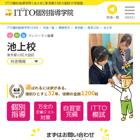
ITTO個別指導学院 | 池上校 | 東京都23区大田区の学習塾
ITTO個別指導学院 HOME
校舎一覧
関東地方
東京都
東京23区
池上校
小
中
高
マンツーマン指導
池上校
東京都23区大田区
校舎情報
選
ばれるには訳がある。
32
1200
個別ひとすじ
年、信頼の全国
校
個別
万全の
ITTO
自習室
指導
模試
定期テスト
完備
対策
まずはお問い合わせ