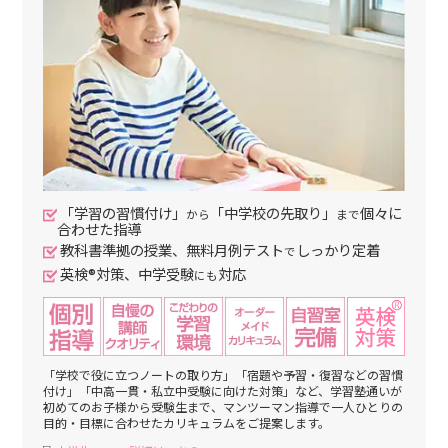
「学習の習慣付け」
「中学校の先取り」
個々に
から
まで
合わせた指導
教科書準拠の授業、無料月例テスト
しっかり定着
で
英検®対策、中学受験
対応
にも
「学校で役に立つノートの取り方」「宿題や予習・復習などの習慣
付け」「中高一貫・私立中受験に向けた対策」など、学習塾通いが
初めてのお子様から受験生まで、マンツーマン指導で一人ひとりの
目的・目標に合わせたカリキュラムをご提案します。