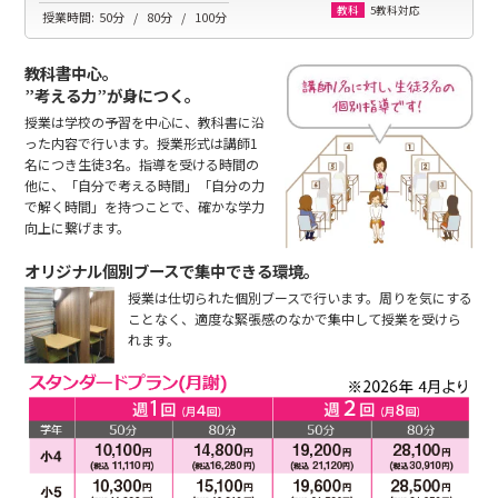
5教科対応
教科
授業時間:
50分
80分
100分
教科書中心。
”考える力”が身につく。
授業は学校の予習を中心に、教科書に沿
った内容で行います。授業形式は講師1
名につき生徒3名。指導を受ける時間の
他に、「自分で考える時間」「自分の力
で解く時間」を持つことで、確かな学力
向上に繋げます。
オリジナル個別ブースで集中できる環境。
授業は仕切られた個別ブースで行います。周りを気にする
ことなく、適度な緊張感のなかで集中して授業を受けら
れます。