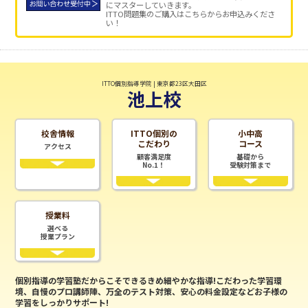
にマスターしていきます。
ITTO問題集のご購入はこちらからお申込みくださ
い！
ITTO個別指導学院 | 東京都23区大田区
池上校
校舎情報
ITTO個別の
小中高
こだわり
コース
アクセス
顧客満足度
基礎から
No.1！
受験対策まで
授業料
選べる
授業プラン
個別指導の学習塾だからこそできるきめ細やかな指導!こだわった学習環
境、自慢のプロ講師陣、万全のテスト対策、安心の料金設定などお子様の
学習をしっかりサポート!