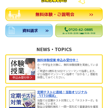
かんたん入力1分
無料体験・ご説明会
0120-62-0885
資料請求
月～土 10:00～22:00 / 日曜日 10:00～19:00
NEWS・TOPICS
無料体験授業 申込み受付中！
小・中学生を対象に、無料体験授業を実施していま
す。
ご希望の1教科を50分マンツーマンで指導します。
ぜひ当塾のマンツーマン指導で「分かる！」感動を
体感してみてください。
定期テストに直結！当塾オリジナル
「ITTO模試」
当塾では定期テスト対策として「テストターボ」を
実施しています。
塾生は受験料無料！一問一答形式で重要語句を確実