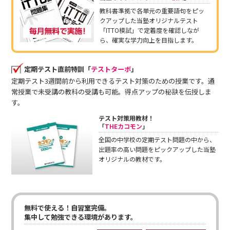
教科書準拠で各単元の重要語句をピッ
クアップした当塾オリジナルテスト
「ITTO模試」で定着度を確認しなが
ら、確実な学力向上を目指します。
定期テスト直前特訓「
テストターボ
」
定期テスト3週間前から利用できるテスト対策のための授業です。通
常授業で未受講の教科の受講も可能。得点アップの秘訣を伝授しま
す。
テスト対策用教材！
「
THEカコモン
」
全国の中学校の定期テスト問題の中から、
出題率の高い問題をピックアップした当塾
オリジナルの教材です。
無料で使える！自習室完備。
集中して勉強できる環境があります。