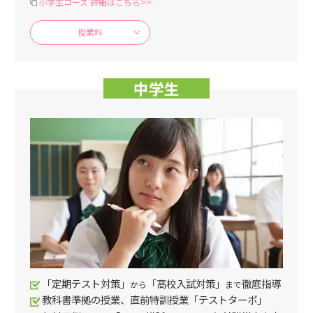
小学生コース 詳細はこちら>>
授業料
中学生
「定期テスト対策」
「高校入試対策」
徹底指導
から
まで
教科書準拠の授業、直前特訓授業「テストターボ」