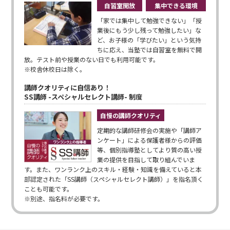
自習室開放
集中できる環境
「家では集中して勉強できない」「授
業後にもう少し残って勉強したい」な
ど、お子様の「学びたい」という気持
ちに応え、当塾では自習室を無料で開
放。テスト前や授業のない日でも利用可能です。
※校舎休校日は除く。
講師クオリティに自信あり！
SS講師 -スペシャルセレクト講師- 制度
自慢の講師クオリティ
定期的な講師研修会の実施や「講師ア
ンケート」による保護者様からの評価
等、個別指導塾としてより質の高い授
業の提供を目指して取り組んでいま
す。また、ワンランク上のスキル・経験・知識を備えていると本
部認定された「SS講師（スペシャルセレクト講師）」を指名頂く
ことも可能です。
※別途、指名料が必要です。