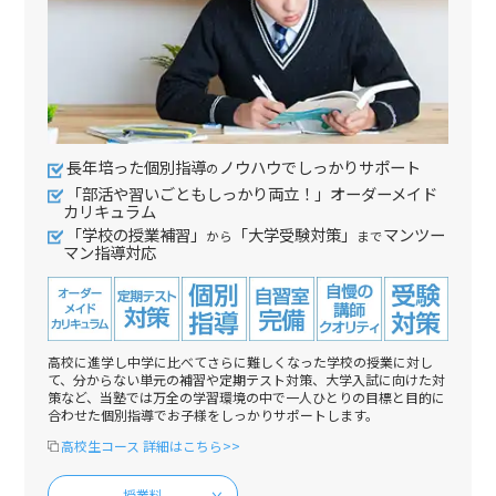
長年培った個別指導
ノウハウでしっかりサポート
の
「部活や習いごともしっかり両立！」オーダーメイド
カリキュラム
「学校の授業補習」
「大学受験対策」
マンツー
から
まで
マン指導対応
高校に進学し中学に比べてさらに難しくなった学校の授業に対し
て、分からない単元の補習や定期テスト対策、大学入試に向けた対
策など、当塾では万全の学習環境の中で一人ひとりの目標と目的に
合わせた個別指導でお子様をしっかりサポートします。
高校生コース 詳細はこちら>>
授業料