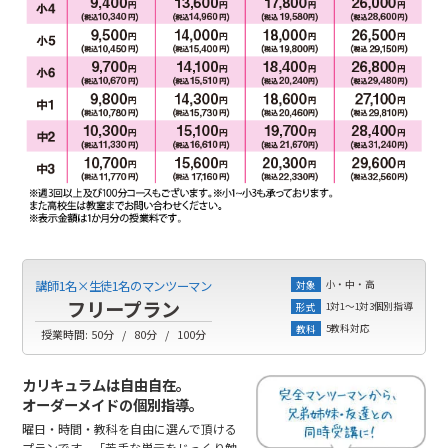
小・中・高
講師1名×生徒1名のマンツーマン
対象
フリープラン
1対1～1対3個別指導
形式
5教科対応
教科
授業時間:
50分
80分
100分
カリキュラムは自由自在。
オーダーメイドの個別指導。
曜日・時間・教科を自由に選んで頂ける
プランです。「苦手な単元をじっくり勉