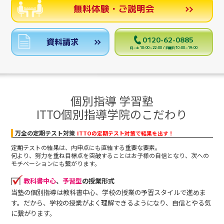
無料体験・ご説明会
0120-62-0885
資料請求
月～土 10:00～22:00 / 日曜日 10:00～19:00
個別指導 学習塾
ITTO個別指導学院のこだわり
万全の定期テスト対策
ITTOの定期テスト対策で結果を出す！
定期テストの結果は、内申点にも直結する重要な要素。
何より、努力を重ね目標点を突破することはお子様の自信となり、次への
モチベーションにも繋がります。
教科書中心
、
予習型
の授業形式
当塾の個別指導は教科書中心、学校の授業の予習スタイルで進めま
す。だから、学校の授業がよく理解できるようになり、自信とやる気
に繋がります。