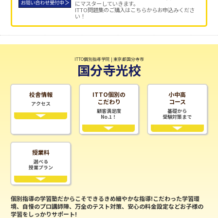
にマスターしていきます。
ITTO問題集のご購入はこちらからお申込みくださ
い！
ITTO個別指導学院 | 東京都国分寺市
国分寺光校
校舎情報
ITTO個別の
小中高
こだわり
コース
アクセス
顧客満足度
基礎から
No.1！
受験対策まで
授業料
選べる
授業プラン
個別指導の学習塾だからこそできるきめ細やかな指導!こだわった学習環
境、自慢のプロ講師陣、万全のテスト対策、安心の料金設定などお子様の
学習をしっかりサポート!