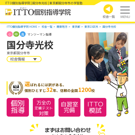
ITTO個別指導学院 | 国分寺光校 | 東京都国分寺市の学習塾
ITTO個別指導学院 HOME
校舎一覧
関東地方
東京都
東京23区外
国分寺光校
小
中
高
マンツーマン指導
国分寺光校
東京都国分寺市
校舎情報
選
ばれるには訳がある。
32
1200
個別ひとすじ
年、信頼の全国
校
個別
万全の
ITTO
自習室
指導
模試
定期テスト
完備
対策
まずはお問い合わせ