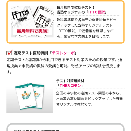
毎月無料で確認テスト！
当塾オリジナルの「
ITTO模試
」
教科書準拠で各単元の重要語句をピッ
クアップした当塾オリジナルテスト
「ITTO模試」で定着度を確認しなが
ら、確実な学力向上を目指します。
定期テスト直前特訓「
テストターボ
」
定期テスト3週間前から利用できるテスト対策のための授業です。通
常授業で未受講の教科の受講も可能。得点アップの秘訣を伝授しま
す。
テスト対策用教材！
「
THEカコモン
」
全国の中学校の定期テスト問題の中から、
出題率の高い問題をピックアップした当塾
オリジナルの教材です。