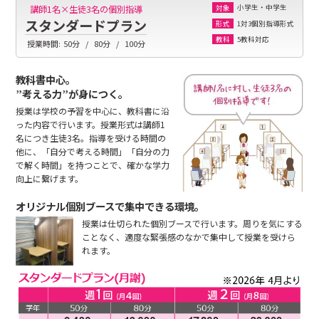
小学生・中学生
講師1名×生徒3名の個別指導
対象
スタンダードプラン
1対3個別指導形式
形式
5教科対応
教科
授業時間:
50分
80分
100分
教科書中心。
”考える力”が身につく。
授業は学校の予習を中心に、教科書に沿
った内容で行います。授業形式は講師1
名につき生徒3名。指導を受ける時間の
他に、「自分で考える時間」「自分の力
で解く時間」を持つことで、確かな学力
向上に繋げます。
オリジナル個別ブースで集中できる環境。
授業は仕切られた個別ブースで行います。周りを気にする
ことなく、適度な緊張感のなかで集中して授業を受けら
れます。