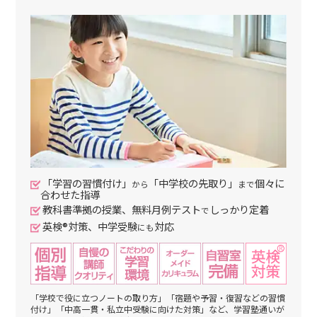
「学習の習慣付け」
「中学校の先取り」
個々に
から
まで
合わせた指導
教科書準拠の授業、無料月例テスト
しっかり定着
で
英検®対策、中学受験
対応
にも
「学校で役に立つノートの取り方」「宿題や予習・復習などの習慣
付け」「中高一貫・私立中受験に向けた対策」など、学習塾通いが