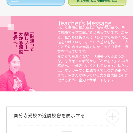
月～土 10:00～22:00 / 日曜日 10:00～19:00
Teacher’s Message
小さな自信の積み重ねが勉強への意欲、そし
て成績アップに繋がると思っています。だか
ら、私たちは皆さんに「ひとつでも多くの自
信をつけてほしい」という想いを胸に、一人
ひとりに合った学習方法をじっくり考え、授
業を行っています。
今からでも遅くない！「頑張ってみようか
な」そう思った瞬間から「わかる！」という
感動へ、一歩近づこうとしています。私たち
は、マンツーマン指導ならではのきめ細やか
さで、皆さんが持っている力を最大限に引き
出せるよう、全力でサポートします！
国分寺光校の近隣校舎を表示する