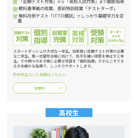
「定期テスト対策」
「高校入試対策」
徹底指導
から
まで
教科書準拠の授業、直前特訓授業「テストターボ」
無料月例テスト「ITTO模試」
しっかり基礎学力を定
で
着
スタートダッシュが大切な一年生。効率良い定期テスト対策が必要
な二年生。第一志望校合格に向けて、苦手を補い得意を伸ばす三年
生。その時々のお子様に必要な学習を「個別指導」だからこそでき
るきめ細かな指導で、しっかりサポートします。
中学生コース 詳細はこちら>>
授業料
高校生