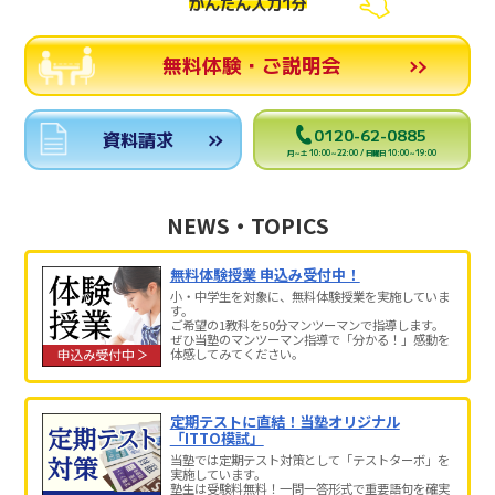
かんたん入力1分
無料体験・ご説明会
0120-62-0885
資料請求
月～土 10:00～22:00 / 日曜日 10:00～19:00
NEWS・TOPICS
無料体験授業 申込み受付中！
小・中学生を対象に、無料体験授業を実施していま
す。
ご希望の1教科を50分マンツーマンで指導します。
ぜひ当塾のマンツーマン指導で「分かる！」感動を
体感してみてください。
定期テストに直結！当塾オリジナル
「ITTO模試」
当塾では定期テスト対策として「テストターボ」を
実施しています。
塾生は受験料無料！一問一答形式で重要語句を確実