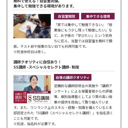
無料で使える！自習室完備。
集中して勉強できる環境があります。
自習室開放
集中できる環境
「家では集中して勉強できない」「授
業後にもう少し残って勉強したい」な
ど、お子様の「学びたい」という気持
ちに応え、当塾では自習室を無料で開
放。テスト前や授業のない日でも利用可能です。
※校舎休校日は除く。
講師クオリティに自信あり！
SS講師 -スペシャルセレクト講師- 制度
自慢の講師クオリティ
定期的な講師研修会の実施や「講師ア
ンケート」による保護者様からの評価
等、個別指導塾としてより質の高い授
業の提供を目指して取り組んでいま
す。また、ワンランク上のスキル・経験・知識を備えていると本
部認定された「SS講師（スペシャルセレクト講師）」を指名頂く
ことも可能です。
※別途、指名料が必要です。