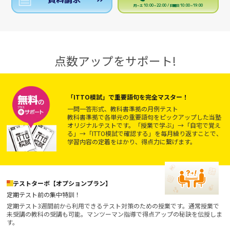
月～土 10:00～22:00 / 日曜日 10:00～19:00
点数アップをサポート!
「ITTO模試」で重要語句を完全マスター！
一問一答形式、教科書準拠の月例テスト
教科書準拠で各単元の重要語句をピックアップした当塾
オリジナルテストです。「授業で学ぶ」→「自宅で覚え
る」→「ITTO模試で確認する」を毎月繰り返すことで、
学習内容の定着をはかり、得点力に繋げます。
テストターボ【オプションプラン】
定期テスト前の集中特訓！
定期テスト3週間前から利用できるテスト対策のための授業です。通常授業で
未受講の教科の受講も可能。マンツーマン指導で得点アップの秘訣を伝授しま
す。