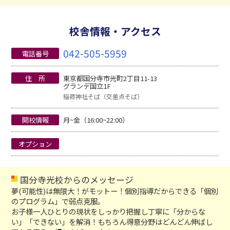
校舎情報・アクセス
042-505-5959
電話番号
住 所
東京都国分寺市光町2丁目11-13
グランデ国立1F
稲荷神社そば（交差点そば）
開校情報
月~金（16:00~22:00）
オプション
国分寺光校からのメッセージ
夢(可能性)は無限大！がモットー！個別指導だからできる「個別
のプログラム」で弱点克服。
お子様一人ひとりの現状をしっかり把握し丁寧に「分からな
い」「できない」を解消！もちろん得意分野はどんどん伸ばし