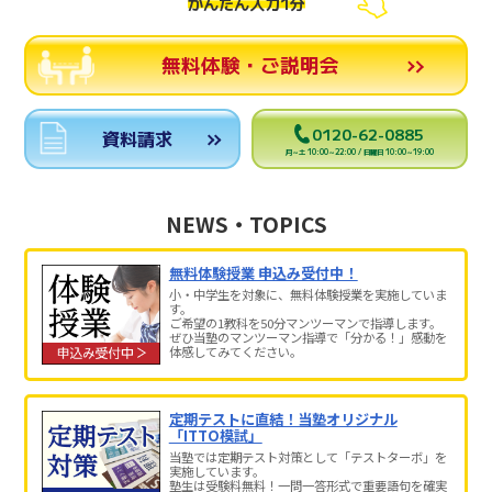
かんたん入力1分
無料体験・ご説明会
0120-62-0885
資料請求
月～土 10:00～22:00 / 日曜日 10:00～19:00
NEWS・TOPICS
無料体験授業 申込み受付中！
小・中学生を対象に、無料体験授業を実施していま
す。
ご希望の1教科を50分マンツーマンで指導します。
ぜひ当塾のマンツーマン指導で「分かる！」感動を
体感してみてください。
定期テストに直結！当塾オリジナル
「ITTO模試」
当塾では定期テスト対策として「テストターボ」を
実施しています。
塾生は受験料無料！一問一答形式で重要語句を確実