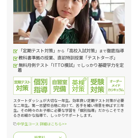
「定期テスト対策」
「高校入試対策」
徹底指導
から
まで
教科書準拠の授業、直前特訓授業「テストターボ」
無料月例テスト「ITTO模試」
しっかり基礎学力を定
で
着
スタートダッシュが大切な一年生。効率良い定期テスト対策が必要
な二年生。第一志望校合格に向けて、苦手を補い得意を伸ばす三年
生。その時々のお子様に必要な学習を「個別指導」だからこそでき
るきめ細かな指導で、しっかりサポートします。
中学生コース 詳細はこちら>>
授業料