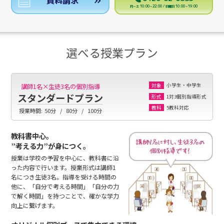
資料請求
月～土 10:00～22:00 / 日曜日 10:00～19:00
選べる授業プラン
小学生・中学生
講師1名×生徒3名の個別指導
対象
スタンダードプラン
1対3個別指導形式
形式
5教科対応
教科
授業時間:
50分
80分
100分
教科書中心。
”考える力”が身につく。
授業は学校の予習を中心に、教科書に沿
った内容で行います。授業形式は講師1
名につき生徒3名。指導を受ける時間の
他に、「自分で考える時間」「自分の力
で解く時間」を持つことで、確かな学力
向上に繋げます。