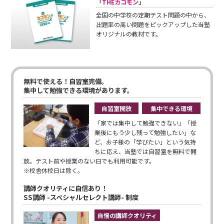
「
THEカコモン
」
全国の中学校の定期テスト問題の中から、
出題率の高い問題をピックアップした当塾
オリジナルの教材です。
無料で使える！自習室完備。
集中して勉強できる環境があります。
自習室開放
集中できる環境
「家では集中して勉強できない」「授
業後にもう少し残って勉強したい」な
ど、お子様の「学びたい」という気持
ちに応え、当塾では自習室を無料で開
放。テスト前や授業のない日でも利用可能です。
※校舎休校日は除く。
講師クオリティに自信あり！
SS講師 -スペシャルセレクト講師- 制度
自慢の講師クオリティ