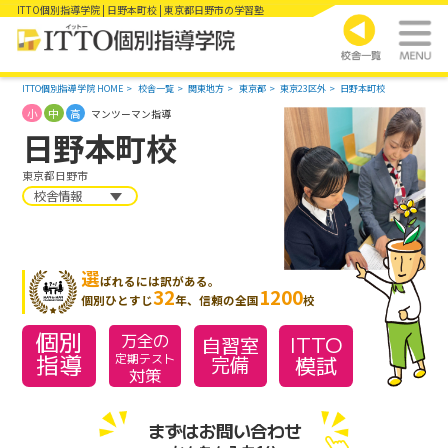
ITTO個別指導学院 | 日野本町校 | 東京都日野市の学習塾
ITTO個別指導学院 HOME
校舎一覧
関東地方
東京都
東京23区外
日野本町校
小
中
高
マンツーマン指導
日野本町校
東京都日野市
校舎情報
選
ばれるには訳がある。
32
1200
個別ひとすじ
年、信頼の全国
校
個別
万全の
ITTO
自習室
指導
模試
定期テスト
完備
対策
まずはお問い合わせ