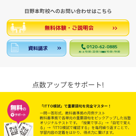
日野本町校へのお問い合わせはこちら
無料体験・ご説明会
0120-62-0885
資料請求
月～土 10:00～22:00 / 日曜日 10:00～19:00
点数アップをサポート!
「ITTO模試」で重要語句を完全マスター！
一問一答形式、教科書準拠の月例テスト
教科書準拠で各単元の重要語句をピックアップした当塾
オリジナルテストです。「授業で学ぶ」→「自宅で覚え
る」→「ITTO模試で確認する」を毎月繰り返すことで、
学習内容の定着をはかり、得点力に繋げます。