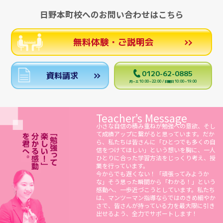
日野本町校へのお問い合わせはこちら
無料体験・ご説明会
0120-62-0885
資料請求
月～土 10:00～22:00 / 日曜日 10:00～19:00
Teacher’s Message
小さな自信の積み重ねが勉強への意欲、そし
て成績アップに繋がると思っています。だか
ら、私たちは皆さんに「ひとつでも多くの自
信をつけてほしい」という想いを胸に、一人
ひとりに合った学習方法をじっくり考え、授
業を行っています。
今からでも遅くない！「頑張ってみようか
な」そう思った瞬間から「わかる！」という
感動へ、一歩近づこうとしています。私たち
は、マンツーマン指導ならではのきめ細やか
さで、皆さんが持っている力を最大限に引き
出せるよう、全力でサポートします！