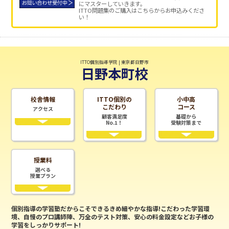
にマスターしていきます。
ITTO問題集のご購入はこちらからお申込みくださ
い！
ITTO個別指導学院 | 東京都日野市
日野本町校
校舎情報
ITTO個別の
小中高
こだわり
コース
アクセス
顧客満足度
基礎から
No.1！
受験対策まで
授業料
選べる
授業プラン
個別指導の学習塾だからこそできるきめ細やかな指導!こだわった学習環
境、自慢のプロ講師陣、万全のテスト対策、安心の料金設定などお子様の
学習をしっかりサポート!