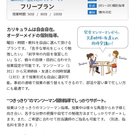
フリープラン
1対1～1対3個別指導
形式
5教科対応
教科
授業時間:
50分
80分
100分
カリキュラムは自由自在。
オーダーメイドの個別指導。
曜日・時間・教科を自由に選んで頂ける
プランです。「苦手な単元をじっくり勉
強したい」「前学年の内容を復習した
い」など、個々の目標・目的に合わせた
授業設定が可能です。マンツーマン（1
対1）から兄弟姉妹・友達との同時受講
（1対3）まで授業形式も自由に選択可
能。事前の連絡で授業の振り替えもできるので、部活や習い事で忙しい方
にも最適です。
“つきっきり”のマンツーマン個別指導でしっかりサポート。
授業はつきっきりのマンツーマン指導。授業中は様々な角度からお子様と
向き合い、苦手な分野の把握や自宅での勉強方法までしっかりサポートし
ます。また、ご希望に合わせて担当講師のご指名も可能です。（別途、指
名料を頂きます。）