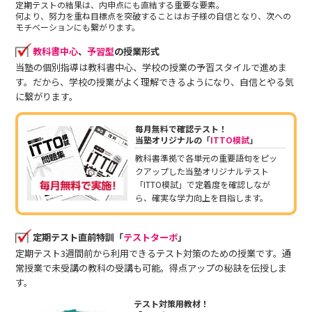
定期テストの結果は、内申点にも直結する重要な要素。
何より、努力を重ね目標点を突破することはお子様の自信となり、次への
モチベーションにも繋がります。
教科書中心
、
予習型
の授業形式
当塾の個別指導は教科書中心、学校の授業の予習スタイルで進めま
す。だから、学校の授業がよく理解できるようになり、自信とやる気
に繋がります。
毎月無料で確認テスト！
当塾オリジナルの「
ITTO模試
」
教科書準拠で各単元の重要語句をピッ
クアップした当塾オリジナルテスト
「ITTO模試」で定着度を確認しなが
ら、確実な学力向上を目指します。
定期テスト直前特訓「
テストターボ
」
定期テスト3週間前から利用できるテスト対策のための授業です。通
常授業で未受講の教科の受講も可能。得点アップの秘訣を伝授しま
す。
テスト対策用教材！