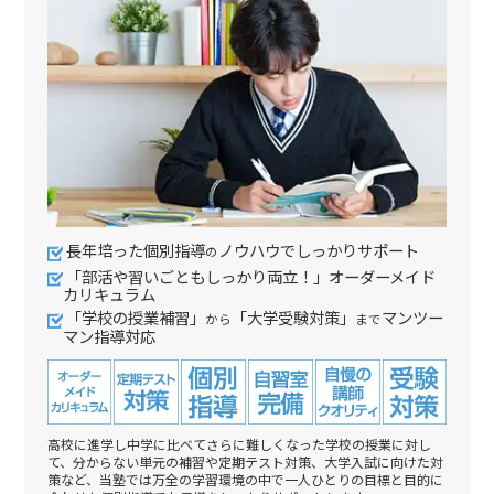
長年培った個別指導
ノウハウでしっかりサポート
の
「部活や習いごともしっかり両立！」オーダーメイド
カリキュラム
「学校の授業補習」
「大学受験対策」
マンツー
から
まで
マン指導対応
高校に進学し中学に比べてさらに難しくなった学校の授業に対し
て、分からない単元の補習や定期テスト対策、大学入試に向けた対
策など、当塾では万全の学習環境の中で一人ひとりの目標と目的に