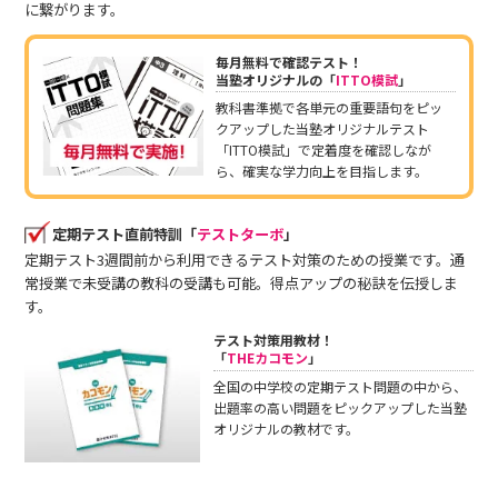
に繋がります。
毎月無料で確認テスト！
当塾オリジナルの「
ITTO模試
」
教科書準拠で各単元の重要語句をピッ
クアップした当塾オリジナルテスト
「ITTO模試」で定着度を確認しなが
ら、確実な学力向上を目指します。
定期テスト直前特訓「
テストターボ
」
定期テスト3週間前から利用できるテスト対策のための授業です。通
常授業で未受講の教科の受講も可能。得点アップの秘訣を伝授しま
す。
テスト対策用教材！
「
THEカコモン
」
全国の中学校の定期テスト問題の中から、
出題率の高い問題をピックアップした当塾
オリジナルの教材です。