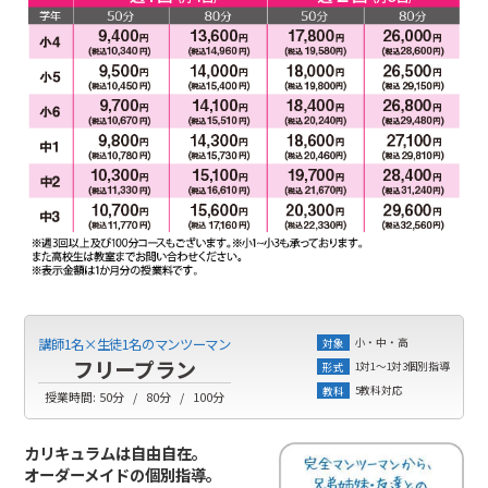
小・中・高
講師1名×生徒1名のマンツーマン
対象
フリープラン
1対1～1対3個別指導
形式
5教科対応
教科
授業時間:
50分
80分
100分
カリキュラムは自由自在。
オーダーメイドの個別指導。