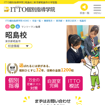
ITTO個別指導学院 | 昭島校 | 東京都昭島市の学習塾
ITTO個別指導学院 HOME
校舎一覧
関東地方
東京都
東京23区外
昭島校
小
中
高
マンツーマン指導
昭島校
東京都昭島市
校舎情報
選
ばれるには訳がある。
32
1200
個別ひとすじ
年、信頼の全国
校
個別
万全の
ITTO
自習室
指導
模試
定期テスト
完備
対策
まずはお問い合わせ