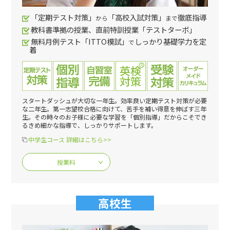
「定期テスト対策」
「高校入試対策」
徹底指導
から
まで
教科書準拠の授業、直前特訓授業「テストターボ」
無料月例テスト「ITTO模試」
しっかり基礎学力を定
で
着
スタートダッシュが大切な一年生。効率良い定期テスト対策が必要
な二年生。第一志望校合格に向けて、苦手を補い得意を伸ばす三年
生。その時々のお子様に必要な学習を「個別指導」だからこそでき
るきめ細かな指導で、しっかりサポートします。
中学生コース 詳細はこちら>>
授業料
高校生