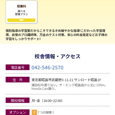
授業料
選べる
授業プラン
個別指導の学習塾だからこそできるきめ細やかな指導!こだわった学習環
境、自慢のプロ講師陣、万全のテスト対策、安心の料金設定などお子様の
学習をしっかりサポート!
校舎情報・アクセス
042-546-2570
電話番号
住 所
東京都昭島市武蔵野3-11-21 サンロード昭島1F
諏訪松中通り沿い。ザ・ビッグ昭島店から北に100m。
Honda Cars隣り。
開校情報
月~金（16:00~22:00）
オプション