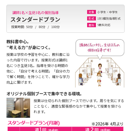
小学生・中学生
講師1名×生徒3名の個別指導
対象
スタンダードプラン
1対3個別指導形式
形式
5教科対応
教科
授業時間:
50分
80分
100分
教科書中心。
”考える力”が身につく。
授業は学校の予習を中心に、教科書に沿
った内容で行います。授業形式は講師1
名につき生徒3名。指導を受ける時間の
他に、「自分で考える時間」「自分の力
で解く時間」を持つことで、確かな学力
向上に繋げます。
オリジナル個別ブースで集中できる環境。
授業は仕切られた個別ブースで行います。周りを気にする
ことなく、適度な緊張感のなかで集中して授業を受けら
れます。