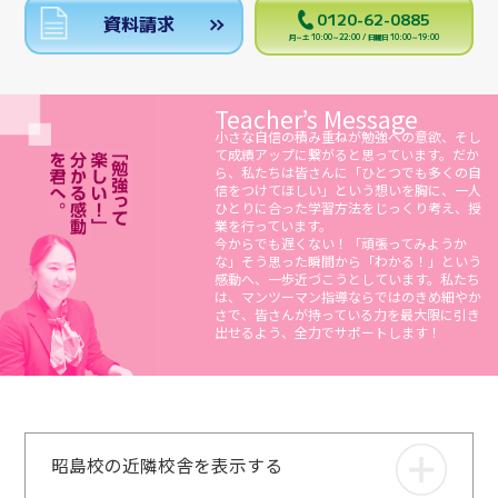
0120-62-0885
資料請求
月～土 10:00～22:00 / 日曜日 10:00～19:00
Teacher’s Message
小さな自信の積み重ねが勉強への意欲、そし
て成績アップに繋がると思っています。だか
ら、私たちは皆さんに「ひとつでも多くの自
信をつけてほしい」という想いを胸に、一人
ひとりに合った学習方法をじっくり考え、授
業を行っています。
今からでも遅くない！「頑張ってみようか
な」そう思った瞬間から「わかる！」という
感動へ、一歩近づこうとしています。私たち
は、マンツーマン指導ならではのきめ細やか
さで、皆さんが持っている力を最大限に引き
出せるよう、全力でサポートします！
昭島校の近隣校舎を表示する