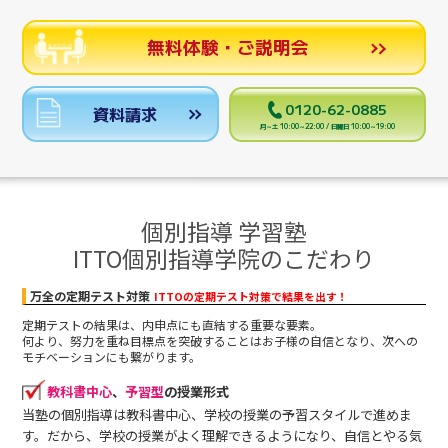
無料体験・ご説明会
0120-62-0885
資料請求
月～土 10:00～22:00 / 日曜日 10:00～19:00
個別指導 学習塾
ITTO個別指導学院のこだわり
万全の定期テスト対策
ITTOの定期テスト対策で結果を出す！
定期テストの結果は、内申点にも直結する重要な要素。
何より、努力を重ね目標点を突破することはお子様の自信となり、次への
モチベーションにも繋がります。
教科書中心
、
予習型
の授業形式
当塾の個別指導は教科書中心、学校の授業の予習スタイルで進めま
す。だから、学校の授業がよく理解できるようになり、自信とやる気