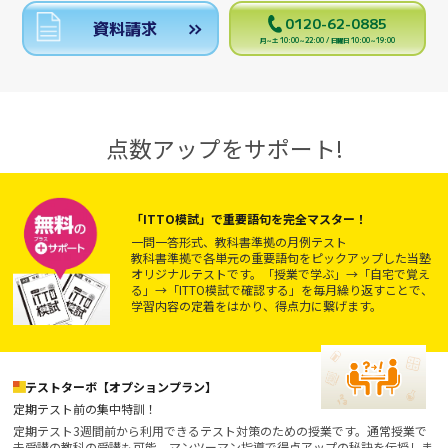
0120-62-0885
資料請求
月～土 10:00～22:00 / 日曜日 10:00～19:00
点数アップをサポート!
「ITTO模試」で重要語句を完全マスター！
一問一答形式、教科書準拠の月例テスト
教科書準拠で各単元の重要語句をピックアップした当塾
オリジナルテストです。「授業で学ぶ」→「自宅で覚え
る」→「ITTO模試で確認する」を毎月繰り返すことで、
学習内容の定着をはかり、得点力に繋げます。
テストターボ【オプションプラン】
定期テスト前の集中特訓！
定期テスト3週間前から利用できるテスト対策のための授業です。通常授業で
未受講の教科の受講も可能。マンツーマン指導で得点アップの秘訣を伝授しま