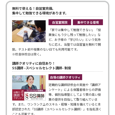
無料で使える！自習室完備。
集中して勉強できる環境があります。
自習室開放
集中できる環境
「家では集中して勉強できない」「授
業後にもう少し残って勉強したい」な
ど、お子様の「学びたい」という気持
ちに応え、当塾では自習室を無料で開
放。テスト前や授業のない日でも利用可能です。
※校舎休校日は除く。
講師クオリティに自信あり！
SS講師 -スペシャルセレクト講師- 制度
自慢の講師クオリティ
定期的な講師研修会の実施や「講師ア
ンケート」による保護者様からの評価
等、個別指導塾としてより質の高い授
業の提供を目指して取り組んでいま
す。また、ワンランク上のスキル・経験・知識を備えていると本
部認定された「SS講師（スペシャルセレクト講師）」を指名頂く
ことも可能です。