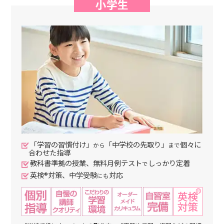
小学生
「学習の習慣付け」
「中学校の先取り」
個々に
から
まで
合わせた指導
教科書準拠の授業、無料月例テスト
しっかり定着
で
英検®対策、中学受験
対応
にも