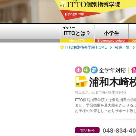
イットー
ITTOとは？
小学生
About ITTO
Elementary school
ju
ITTO個別指導学院 HOME
校舎一覧
全学年対応
浦和木崎
埼玉県さいたま市浦和区木崎2-4-2
ITTO個別指導学院では個別指導の
また、学習効果を最大限引き出せる
お子様の学習をしっかりサポート致
048-834-4
電話番号