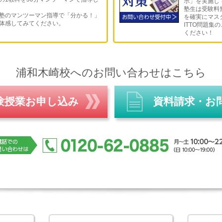
ボ」を実施し
塾生は受験料
塾のマンツーマン指導で「分かる！」
を確実にマス
体感してみてください。
ITTO問題集
ください！
浦和木崎校へのお問い合わせはこちら
験授業お申し込み
資料請求・お