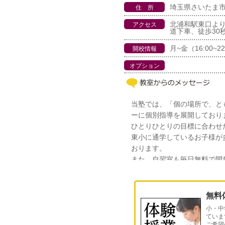
埼玉県さいたま市浦
住 所
北浦和駅東口よ
アクセス
道下車、徒歩30
月~金（16:00~22
開校情報
オプション
当塾では、「個の場所で、と
ーに個別指導を展開しており
ひとりひとりの目標に合わせ
東小に通学しているお子様が
おります。
また、自習室も毎日無料で開
まで様々な生徒が利用してお
勉強が苦手なお子様にも「わ
師一同奮闘しております。お
無料
悩みもお気軽にお申し付け下
小・中
明るく活気溢れる校舎で、皆
ていま
ご希望