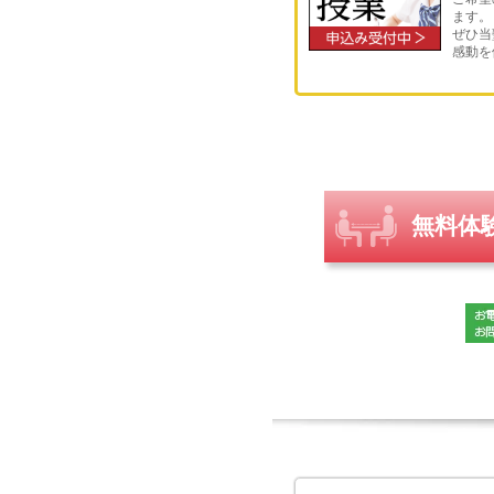
ります！
ます。
ぜひ当
感動を
無料体