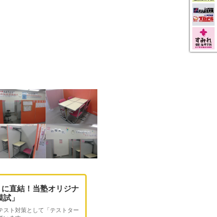
トに直結！当塾オリジナ
O模試」
テスト対策として「テストター