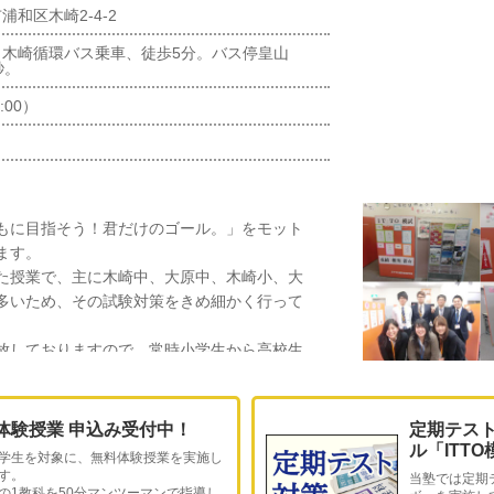
和区木崎2-4-2
り木崎循環バス乗車、徒歩5分。バス停皇山
秒。
:00）
もに目指そう！君だけのゴール。」をモット
ます。
た授業で、主に木崎中、大原中、木崎小、大
多いため、その試験対策をきめ細かく行って
放しておりますので、常時小学生から高校生
り、毎日活気のある教室です！
かる」感動を体験していただきたく、毎日講
子様はもちろん、保護者様の勉強に関するお
体験授業 申込み受付中！
定期テス
さい。全力でサポートさせて頂きます！
ル「ITT
学生を対象に、無料体験授業を実施し
様のご来校を講師一同、心よりお待ちしてお
す。
当塾では定期
の1教科を50分マンツーマンで指導し