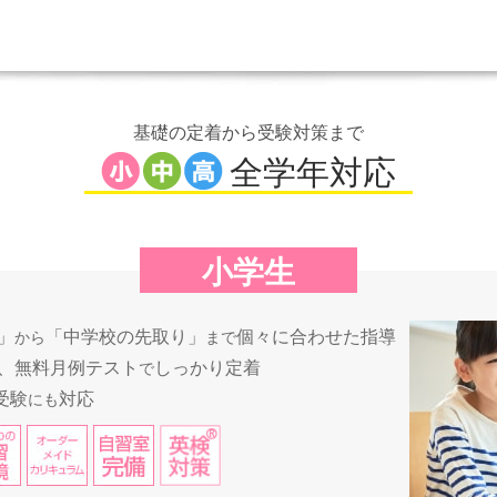
基礎の定着から受験対策まで
全学年対応
小学生
」
「中学校の先取り」
個々に合わせた指導
から
まで
、無料月例テスト
しっかり定着
で
受験
対応
にも