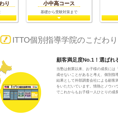
だわり
小中高コース
校
基礎から受験対策まで
ITTO個別指導学院のこだわり
顧客満足度No.1！選ば
当塾は創業以来、お子様の成長には
成せないことがあると考え、個別指
結果として外部調査会社による顧客
をいただいています。情熱とノウハ
でこれからもお子様一人ひとりの成