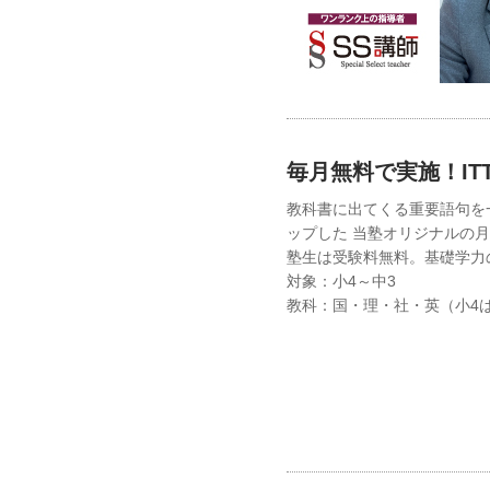
毎月無料で実施！IT
教科書に出てくる重要語句を
ップした 当塾オリジナルの
塾生は受験料無料。基礎学力
対象：小4～中3
教科：国・理・社・英（小4