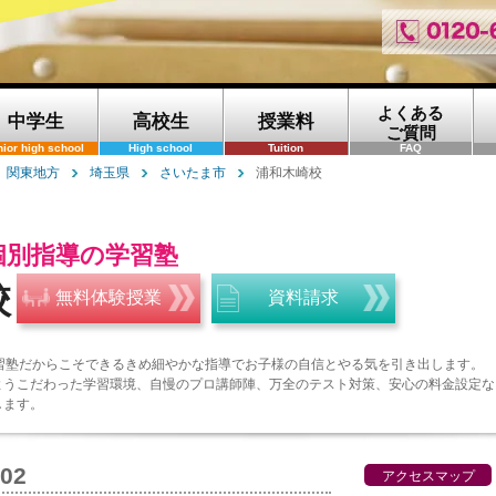
よくある
中学生
高校生
授業料
ご質問
nior high school
High school
Tuition
FAQ
関東地方
埼玉県
さいたま市
浦和木崎校
個別指導の学習塾
校
無料体験授業
資料請求
学習塾だからこそできるきめ細やかな指導でお子様の自信とやる気を引き出します。
ようこだわった学習環境、自慢のプロ講師陣、万全のテスト対策、安心の料金設定な
します。
002
アクセスマップ