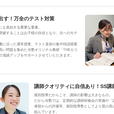
出す！万全のテスト対策
にも直結する重要な要素。
突破することはお子様の自信となり、次へのモチ
書に沿った通常授業、テスト直前の集中特訓授業
高い問題を集めた当塾オリジナル教材「THEカコ
で成績アップをサポートさせていただきます。
講師クオリティに自信あり！SS講
個別指導だからこそ、講師の影響は大きなもの。
だから当塾では、定期的な講師研修会の実施や「
者様からの評価等、個別指導塾としてより質の高
組んでいます。