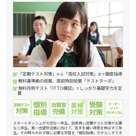
「定期テスト対策」
「高校入試対策」
徹底指導
から
まで
教科書準拠の授業、直前特訓授業「テストターボ」
無料月例テスト「ITTO模試」
しっかり基礎学力を定
で
着
スタートダッシュが大切な一年生。効率良い定期テスト対策が必要
な二年生。第一志望校合格に向けて、苦手を補い得意を伸ばす三年
生。その時々のお子様に必要な学習を「個別指導」だからこそでき