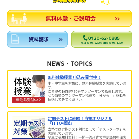
かんたん入力1分
無料体験・ご説明会
0120-62-0885
資料請求
月～土 10:00～22:00 / 日曜日 10:00～19:00
NEWS・TOPICS
無料体験授業 申込み受付中！
小・中学生を対象に、無料体験授業を実施していま
す。
ご希望の1教科を50分マンツーマンで指導します。
ぜひ当塾のマンツーマン指導で「分かる！」感動を
体感してみてください。
定期テストに直結！当塾オリジナル
「ITTO模試」
当塾では定期テスト対策として「テストターボ」を
実施しています。
塾生は受験料無料！一問一答形式で重要語句を確実