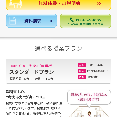
無料体験・ご説明会
0120-62-0885
資料請求
月～土 10:00～22:00 / 日曜日 10:00～19:00
選べる授業プラン
小学生・中学生
講師1名×生徒3名の個別指導
対象
スタンダードプラン
1対3個別指導形式
形式
5教科対応
教科
授業時間:
50分
80分
100分
教科書中心。
”考える力”が身につく。
授業は学校の予習を中心に、教科書に沿
った内容で行います。授業形式は講師1
名につき生徒3名。指導を受ける時間の