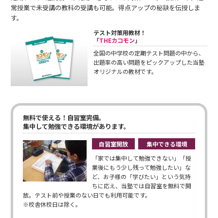
常授業で未受講の教科の受講も可能。得点アップの秘訣を伝授しま
す。
テスト対策用教材！
「
THEカコモン
」
全国の中学校の定期テスト問題の中から、
出題率の高い問題をピックアップした当塾
オリジナルの教材です。
無料で使える！自習室完備。
集中して勉強できる環境があります。
自習室開放
集中できる環境
「家では集中して勉強できない」「授
業後にもう少し残って勉強したい」な
ど、お子様の「学びたい」という気持
ちに応え、当塾では自習室を無料で開
放。テスト前や授業のない日でも利用可能です。
※校舎休校日は除く。