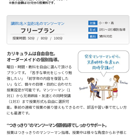
小・中・高
講師1名×生徒1名のマンツーマン
対象
フリープラン
1対1～1対3個別指導
形式
5教科対応
教科
授業時間:
50分
80分
100分
カリキュラムは自由自在。
オーダーメイドの個別指導。
曜日・時間・教科を自由に選んで頂ける
プランです。「苦手な単元をじっくり勉
強したい」「前学年の内容を復習した
い」など、個々の目標・目的に合わせた
授業設定が可能です。マンツーマン（1
対1）から兄弟姉妹・友達との同時受講
（1対3）まで授業形式も自由に選択可
能。事前の連絡で授業の振り替えもできるので、部活や習い事で忙しい方
にも最適です。
“つきっきり”のマンツーマン個別指導でしっかりサポート。
授業はつきっきりのマンツーマン指導。授業中は様々な角度からお子様と