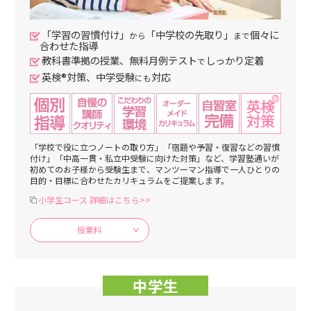
「学習の習慣付け」
「中学校の先取り」
個々に
から
まで
合わせた指導
教科書準拠の授業、無料月例テスト
しっかり定着
で
英検®対策、中学受験
対応
にも
「学校で役に立つノートの取り方」「宿題や予習・復習などの習慣
付け」「中高一貫・私立中受験に向けた対策」など、学習塾通いが
初めてのお子様から受験生まで、マンツーマン指導で一人ひとりの
目的・目標に合わせたカリキュラムをご提案します。
小学生コース 詳細はこちら>>
授業料
中学生