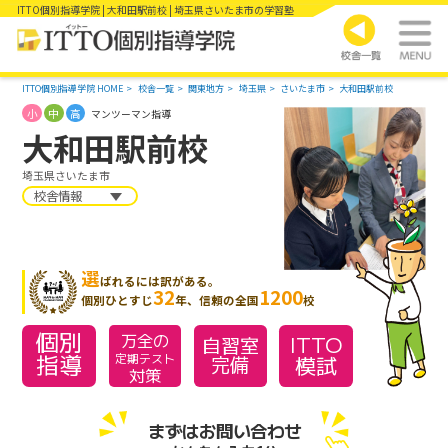
ITTO個別指導学院 | 大和田駅前校 | 埼玉県さいたま市の学習塾
ITTO個別指導学院 HOME
校舎一覧
関東地方
埼玉県
さいたま市
大和田駅前校
小
中
高
マンツーマン指導
大和田駅前校
埼玉県さいたま市
校舎情報
選
ばれるには訳がある。
32
1200
個別ひとすじ
年、信頼の全国
校
個別
万全の
ITTO
自習室
指導
模試
定期テスト
完備
対策
まずはお問い合わせ