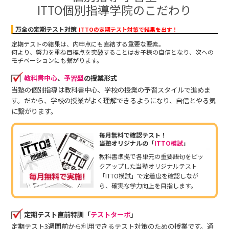
ITTO個別指導学院のこだわり
万全の定期テスト対策
ITTOの定期テスト対策で結果を出す！
定期テストの結果は、内申点にも直結する重要な要素。
何より、努力を重ね目標点を突破することはお子様の自信となり、次への
モチベーションにも繋がります。
教科書中心
、
予習型
の授業形式
当塾の個別指導は教科書中心、学校の授業の予習スタイルで進めま
す。だから、学校の授業がよく理解できるようになり、自信とやる気
に繋がります。
毎月無料で確認テスト！
当塾オリジナルの「
ITTO模試
」
教科書準拠で各単元の重要語句をピッ
クアップした当塾オリジナルテスト
「ITTO模試」で定着度を確認しなが
ら、確実な学力向上を目指します。
定期テスト直前特訓「
テストターボ
」
定期テスト3週間前から利用できるテスト対策のための授業です。通