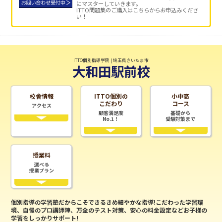
にマスターしていきます。
ITTO問題集のご購入はこちらからお申込みくださ
い！
ITTO個別指導学院 | 埼玉県さいたま市
大和田駅前校
校舎情報
ITTO個別の
小中高
こだわり
コース
アクセス
顧客満足度
基礎から
No.1！
受験対策まで
授業料
選べる
授業プラン
個別指導の学習塾だからこそできるきめ細やかな指導!こだわった学習環
境、自慢のプロ講師陣、万全のテスト対策、安心の料金設定などお子様の
学習をしっかりサポート!