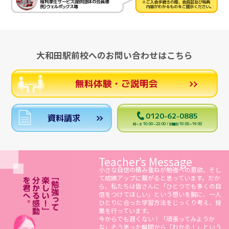
大和田駅前校へのお問い合わせはこちら
無料体験・ご説明会
0120-62-0885
資料請求
月～土 10:00～22:00 / 日曜日 10:00～19:00
Teacher’s Message
小さな自信の積み重ねが勉強への意欲、そし
て成績アップに繋がると思っています。だか
ら、私たちは皆さんに「ひとつでも多くの自
信をつけてほしい」という想いを胸に、一人
ひとりに合った学習方法をじっくり考え、授
業を行っています。
今からでも遅くない！「頑張ってみようか
な」そう思った瞬間から「わかる！」という