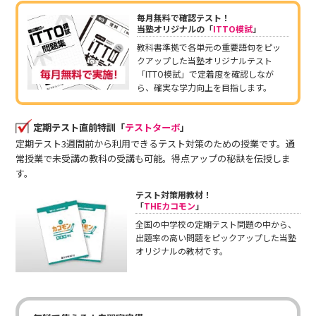
毎月無料で確認テスト！
当塾オリジナルの「
ITTO模試
」
教科書準拠で各単元の重要語句をピッ
クアップした当塾オリジナルテスト
「ITTO模試」で定着度を確認しなが
ら、確実な学力向上を目指します。
定期テスト直前特訓「
テストターボ
」
定期テスト3週間前から利用できるテスト対策のための授業です。通
常授業で未受講の教科の受講も可能。得点アップの秘訣を伝授しま
す。
テスト対策用教材！
「
THEカコモン
」
全国の中学校の定期テスト問題の中から、
出題率の高い問題をピックアップした当塾
オリジナルの教材です。