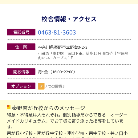
校舎情報・アクセス
0463-81-3603
電話番号
住 所
神奈川県秦野市立野台3-2-3
小田急「秦野駅」南口下車、徒歩15分 秦野赤十字病院
向かい、カーブス１F
開校情報
月~金（16:00~22:00）
オプション
秦野南が丘校からのメッセージ
得意・不得意は人それぞれ。個別指導だからできる「オーダー
メイドカリキュラム」でお子様に寄り添った指導をしていま
す。
南が丘小学校・南が丘中学校・南小学校・南中学校・井ノ口小