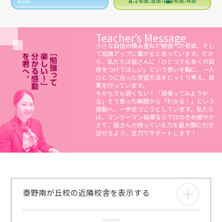
月～土 10:00～22:00 / 日曜日 10:00～19:00
Teacher’s Message
小さな自信の積み重ねが勉強への意欲、そし
て成績アップに繋がると思っています。だか
ら、私たちは皆さんに「ひとつでも多くの自
信をつけてほしい」という想いを胸に、一人
ひとりに合った学習方法をじっくり考え、授
業を行っています。
今からでも遅くない！「頑張ってみようか
な」そう思った瞬間から「わかる！」という
感動へ、一歩近づこうとしています。私たち
は、マンツーマン指導ならではのきめ細やか
さで、皆さんが持っている力を最大限に引き
出せるよう、全力でサポートします！
秦野南が丘校の近隣校舎を表示する