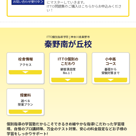
にマスターしていきます。
ITTO問題集のご購入はこちらからお申込みくださ
い！
ITTO個別指導学院 | 神奈川県秦野市
秦野南が丘校
校舎情報
ITTO個別の
小中高
こだわり
コース
アクセス
顧客満足度
基礎から
No.1！
受験対策まで
授業料
選べる
授業プラン
個別指導の学習塾だからこそできるきめ細やかな指導!こだわった学習環
境、自慢のプロ講師陣、万全のテスト対策、安心の料金設定などお子様の
学習をしっかりサポート!