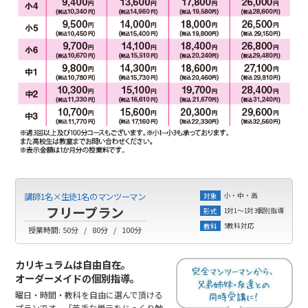
小・中・高
講師1名×生徒1名のマンツーマン
対象
フリープラン
1対1～1対3個別指導
形式
5教科対応
教科
授業時間:
50分
80分
100分
カリキュラムは自由自在。
オーダーメイドの個別指導。
曜日・時間・教科を自由に選んで頂ける
プランです。「苦手な単元をじっくり勉