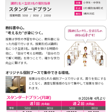
小学生・中学生
講師1名×生徒3名の個別指導
対象
スタンダードプラン
1対3個別指導形式
形式
5教科対応
教科
授業時間:
50分
80分
100分
教科書中心。
”考える力”が身につく。
授業は学校の予習を中心に、教科書に沿
った内容で行います。授業形式は講師1
名につき生徒3名。指導を受ける時間の
他に、「自分で考える時間」「自分の力
で解く時間」を持つことで、確かな学力
向上に繋げます。
オリジナル個別ブースで集中できる環境。
授業は仕切られた個別ブースで行います。周りを気にする
ことなく、適度な緊張感のなかで集中して授業を受けら
れます。