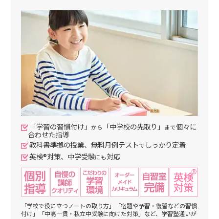
「学習の習慣付け」
「中学校の先取り」
個々に
から
まで
合わせた指導
教科書準拠の授業、無料月例テスト
しっかり定着
で
英検®対策、中学受験
対応
にも
「学校で役に立つノートの取り方」「宿題や予習・復習などの習慣
付け」「中高一貫・私立中受験に向けた対策」など、学習塾通いが