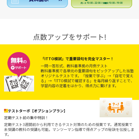
月～土 10:00～22:00 / 日曜日 10:00～19:00
点数アップをサポート!
「ITTO模試」で重要語句を完全マスター！
一問一答形式、教科書準拠の月例テスト
教科書準拠で各単元の重要語句をピックアップした当塾
オリジナルテストです。「授業で学ぶ」→「自宅で覚え
る」→「ITTO模試で確認する」を毎月繰り返すことで、
学習内容の定着をはかり、得点力に繋げます。
テストターボ【オプションプラン】
定期テスト前の集中特訓！
定期テスト3週間前から利用できるテスト対策のための授業です。通常授業で
未受講の教科の受講も可能。マンツーマン指導で得点アップの秘訣を伝授しま
す。