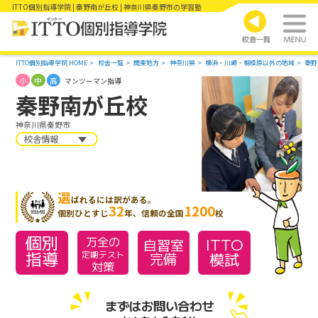
ITTO個別指導学院 | 秦野南が丘校 | 神奈川県秦野市の学習塾
ITTO個別指導学院 HOME
校舎一覧
関東地方
神奈川県
横浜・川崎・相模原以外の地域
秦野
小
中
高
マンツーマン指導
秦野南が丘校
神奈川県秦野市
校舎情報
選
ばれるには訳がある。
32
1200
個別ひとすじ
年、信頼の全国
校
個別
万全の
ITTO
自習室
指導
模試
定期テスト
完備
対策
まずはお問い合わせ