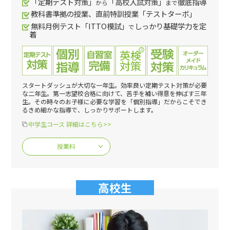
「定期テスト対策」
「高校入試対策」
徹底指導
から
まで
教科書準拠の授業、直前特訓授業「テストターボ」
無料月例テスト「ITTO模試」
しっかり基礎学力を定
で
着
スタートダッシュが大切な一年生。効率良い定期テスト対策が必要
な二年生。第一志望校合格に向けて、苦手を補い得意を伸ばす三年
生。その時々のお子様に必要な学習を「個別指導」だからこそでき
るきめ細かな指導で、しっかりサポートします。
中学生コース 詳細はこちら>>
授業料
高校生