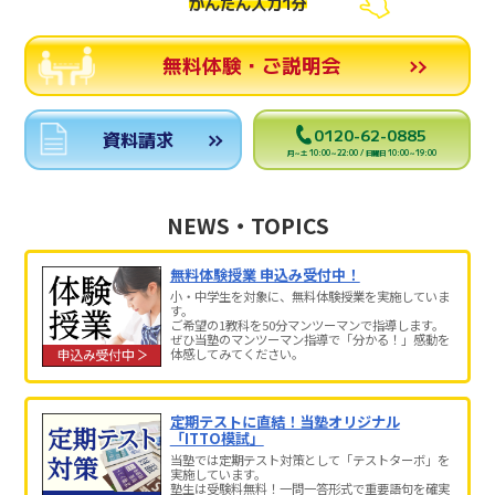
かんたん入力1分
無料体験・ご説明会
0120-62-0885
資料請求
月～土 10:00～22:00 / 日曜日 10:00～19:00
NEWS・TOPICS
無料体験授業 申込み受付中！
小・中学生を対象に、無料体験授業を実施していま
す。
ご希望の1教科を50分マンツーマンで指導します。
ぜひ当塾のマンツーマン指導で「分かる！」感動を
体感してみてください。
定期テストに直結！当塾オリジナル
「ITTO模試」
当塾では定期テスト対策として「テストターボ」を
実施しています。
塾生は受験料無料！一問一答形式で重要語句を確実