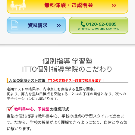
無料体験・ご説明会
0120-62-0885
資料請求
月～土 10:00～22:00 / 日曜日 10:00～19:00
個別指導 学習塾
ITTO個別指導学院のこだわり
万全の定期テスト対策
ITTOの定期テスト対策で結果を出す！
定期テストの結果は、内申点にも直結する重要な要素。
何より、努力を重ね目標点を突破することはお子様の自信となり、次への
モチベーションにも繋がります。
教科書中心
、
予習型
の授業形式
当塾の個別指導は教科書中心、学校の授業の予習スタイルで進めま
す。だから、学校の授業がよく理解できるようになり、自信とやる気
に繋がります。