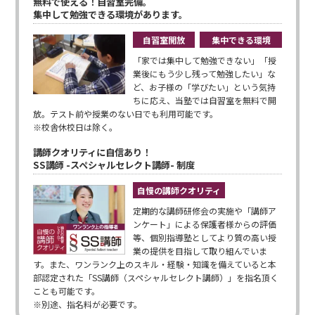
無料で使える！自習室完備。
集中して勉強できる環境があります。
自習室開放
集中できる環境
「家では集中して勉強できない」「授
業後にもう少し残って勉強したい」な
ど、お子様の「学びたい」という気持
ちに応え、当塾では自習室を無料で開
放。テスト前や授業のない日でも利用可能です。
※校舎休校日は除く。
講師クオリティに自信あり！
SS講師 -スペシャルセレクト講師- 制度
自慢の講師クオリティ
定期的な講師研修会の実施や「講師ア
ンケート」による保護者様からの評価
等、個別指導塾としてより質の高い授
業の提供を目指して取り組んでいま
す。また、ワンランク上のスキル・経験・知識を備えていると本
部認定された「SS講師（スペシャルセレクト講師）」を指名頂く
ことも可能です。
※別途、指名料が必要です。