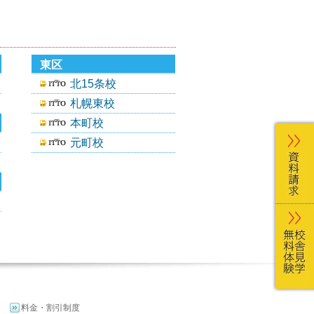
東区
北15条校
札幌東校
本町校
元町校
料金・割引制度