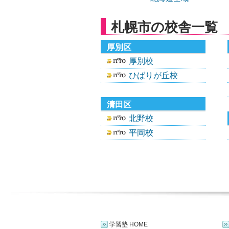
札幌市の校舎一覧
厚別区
厚別校
ひばりが丘校
清田区
北野校
平岡校
学習塾 HOME