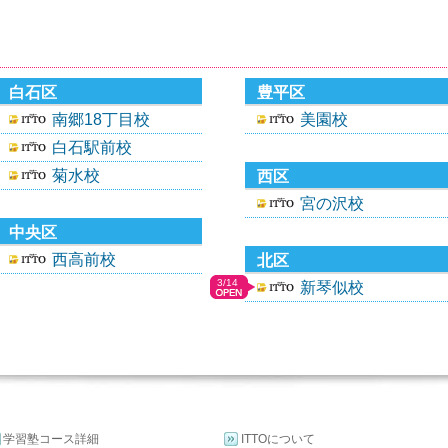
白石区
豊平区
南郷18丁目校
美園校
白石駅前校
菊水校
西区
宮の沢校
中央区
西高前校
北区
3/14
新琴似校
学習塾コース詳細
ITTOについて