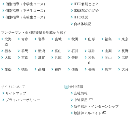
個別指導（小学生コース）
ITTO個別とは？
個別指導（中学生コース）
SS講師のご紹介
個別指導（高校生コース）
ITTO模試
合格体験記
マンツーマン・個別指導塾を地域から探す
北海
青森
岩手
宮城
秋田
山形
福島
東京
道
栃木
群馬
新潟
富山
石川
福井
山梨
長野
大阪
京都
滋賀
兵庫
奈良
和歌
岡山
広島
山
愛媛
徳島
高知
福岡
佐賀
長崎
熊本
大分
サイトについて
会社情報
サイトマップ
会社情報
プライバシーポリシー
中途採用
新卒採用・インターンシップ
塾講師アルバイト