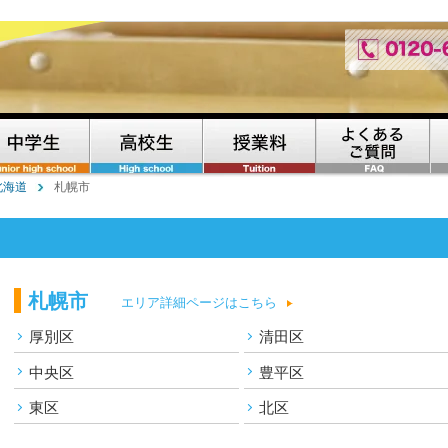
北海道
札幌市
札幌市
エリア詳細ページはこちら
厚別区
清田区
中央区
豊平区
東区
北区