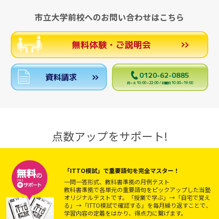
市立大学前校へのお問い合わせはこちら
無料体験・ご説明会
0120-62-0885
資料請求
月～土 10:00～22:00 / 日曜日 10:00～19:00
点数アップをサポート!
「ITTO模試」で重要語句を完全マスター！
一問一答形式、教科書準拠の月例テスト
教科書準拠で各単元の重要語句をピックアップした当塾
オリジナルテストです。「授業で学ぶ」→「自宅で覚え
る」→「ITTO模試で確認する」を毎月繰り返すことで、
学習内容の定着をはかり、得点力に繋げます。