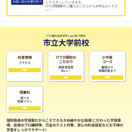
にマスターしていきます。
ITTO問題集のご購入はこちらからお申込みくださ
い！
ITTO個別指導学院 | 山口県下関市
市立大学前校
校舎情報
ITTO個別の
小中高
こだわり
コース
アクセス
顧客満足度
基礎から
No.1！
受験対策まで
授業料
選べる
授業プラン
個別指導の学習塾だからこそできるきめ細やかな指導!こだわった学習環
境、自慢のプロ講師陣、万全のテスト対策、安心の料金設定などお子様の
学習をしっかりサポート!