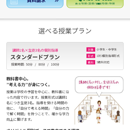
資料請求
月～土 10:00～22:00 / 日曜日 10:00～19:00
選べる授業プラン
小学生・中学生
講師1名×生徒3名の個別指導
対象
スタンダードプラン
1対3個別指導形式
形式
5教科対応
教科
授業時間:
50分
80分
100分
教科書中心。
”考える力”が身につく。
授業は学校の予習を中心に、教科書に沿
った内容で行います。授業形式は講師1
名につき生徒3名。指導を受ける時間の
他に、「自分で考える時間」「自分の力
で解く時間」を持つことで、確かな学力
向上に繋げます。