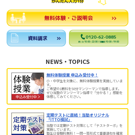
かんたん入力1分
無料体験・ご説明会
0120-62-0885
資料請求
月～土 10:00～22:00 / 日曜日 10:00～19:00
NEWS・TOPICS
無料体験授業 申込み受付中！
小・中学生を対象に、無料体験授業を実施していま
す。
ご希望の1教科を50分マンツーマンで指導します。
ぜひ当塾のマンツーマン指導で「分かる！」感動を
体感してみてください。
定期テストに直結！当塾オリジナル
「ITTO模試」
当塾では定期テスト対策として「テストターボ」を
実施しています。
塾生は受験料無料！一問一答形式で重要語句を確実