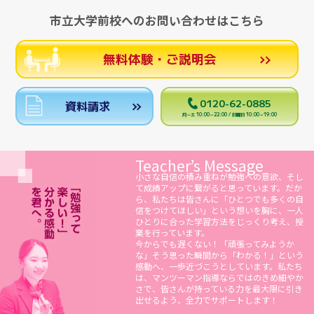
市立大学前校へのお問い合わせはこちら
無料体験・ご説明会
0120-62-0885
資料請求
月～土 10:00～22:00 / 日曜日 10:00～19:00
Teacher’s Message
小さな自信の積み重ねが勉強への意欲、そし
て成績アップに繋がると思っています。だか
ら、私たちは皆さんに「ひとつでも多くの自
信をつけてほしい」という想いを胸に、一人
ひとりに合った学習方法をじっくり考え、授
業を行っています。
今からでも遅くない！「頑張ってみようか
な」そう思った瞬間から「わかる！」という
感動へ、一歩近づこうとしています。私たち
は、マンツーマン指導ならではのきめ細やか
さで、皆さんが持っている力を最大限に引き
出せるよう、全力でサポートします！