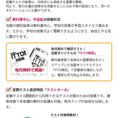
定期テストの結果は、内申点にも直結する重要な要素。
何より、努力を重ね目標点を突破することはお子様の自信となり、次への
モチベーションにも繋がります。
教科書中心
、
予習型
の授業形式
当塾の個別指導は教科書中心、学校の授業の予習スタイルで進めま
す。だから、学校の授業がよく理解できるようになり、自信とやる気
に繋がります。
毎月無料で確認テスト！
当塾オリジナルの「
ITTO模試
」
教科書準拠で各単元の重要語句をピッ
クアップした当塾オリジナルテスト
「ITTO模試」で定着度を確認しなが
ら、確実な学力向上を目指します。
定期テスト直前特訓「
テストターボ
」
定期テスト3週間前から利用できるテスト対策のための授業です。通
常授業で未受講の教科の受講も可能。得点アップの秘訣を伝授しま
す。
テスト対策用教材！