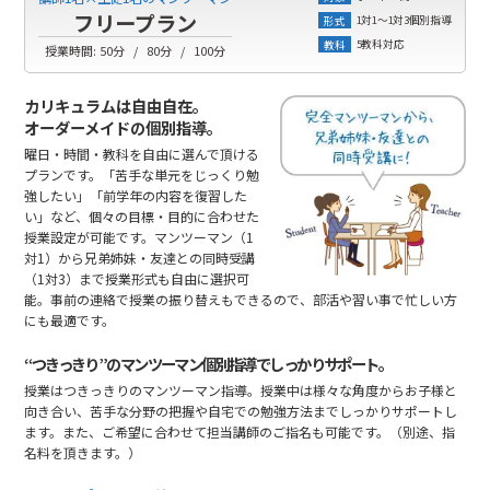
フリープラン
1対1～1対3個別指導
形式
5教科対応
教科
授業時間:
50分
80分
100分
カリキュラムは自由自在。
オーダーメイドの個別指導。
曜日・時間・教科を自由に選んで頂ける
プランです。「苦手な単元をじっくり勉
強したい」「前学年の内容を復習した
い」など、個々の目標・目的に合わせた
授業設定が可能です。マンツーマン（1
対1）から兄弟姉妹・友達との同時受講
（1対3）まで授業形式も自由に選択可
能。事前の連絡で授業の振り替えもできるので、部活や習い事で忙しい方
にも最適です。
“つきっきり”のマンツーマン個別指導でしっかりサポート。
授業はつきっきりのマンツーマン指導。授業中は様々な角度からお子様と
向き合い、苦手な分野の把握や自宅での勉強方法までしっかりサポートし
ます。また、ご希望に合わせて担当講師のご指名も可能です。（別途、指
名料を頂きます。）