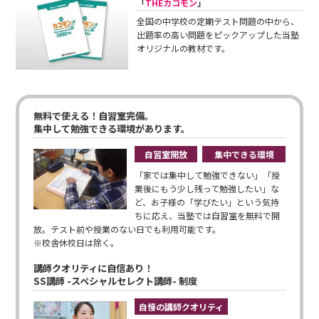
「
THEカコモン
」
全国の中学校の定期テスト問題の中から、
出題率の高い問題をピックアップした当塾
オリジナルの教材です。
無料で使える！自習室完備。
集中して勉強できる環境があります。
自習室開放
集中できる環境
「家では集中して勉強できない」「授
業後にもう少し残って勉強したい」な
ど、お子様の「学びたい」という気持
ちに応え、当塾では自習室を無料で開
放。テスト前や授業のない日でも利用可能です。
※校舎休校日は除く。
講師クオリティに自信あり！
SS講師 -スペシャルセレクト講師- 制度
自慢の講師クオリティ