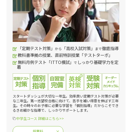
「定期テスト対策」
「高校入試対策」
徹底指導
から
まで
教科書準拠の授業、直前特訓授業「テストターボ」
無料月例テスト「ITTO模試」
しっかり基礎学力を定
で
着
スタートダッシュが大切な一年生。効率良い定期テスト対策が必要
な二年生。第一志望校合格に向けて、苦手を補い得意を伸ばす三年
生。その時々のお子様に必要な学習を「個別指導」だからこそでき
るきめ細かな指導で、しっかりサポートします。
中学生コース 詳細はこちら>>
授業料