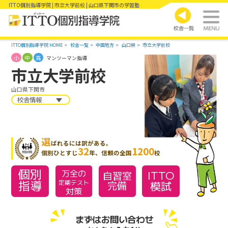
ITTO個別指導学院 | 市立大学前校 | 山口県下関市の学習塾
ITTO個別指導学院 HOME
校舎一覧
中国地方
山口県
市立大学前校
小
中
高
マンツーマン指導
市立大学前校
山口県下関市
校舎情報
選
ばれるには訳がある。
32
1200
個別ひとすじ
年、信頼の全国
校
個別
万全の
ITTO
自習室
指導
模試
定期テスト
完備
対策
まずはお問い合わせ