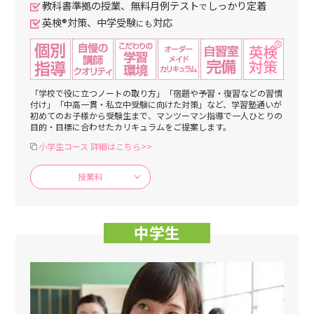
教科書準拠の授業、無料月例テスト
しっかり定着
で
英検®対策、中学受験
対応
にも
「学校で役に立つノートの取り方」「宿題や予習・復習などの習慣
付け」「中高一貫・私立中受験に向けた対策」など、学習塾通いが
初めてのお子様から受験生まで、マンツーマン指導で一人ひとりの
目的・目標に合わせたカリキュラムをご提案します。
小学生コース 詳細はこちら>>
授業料
中学生