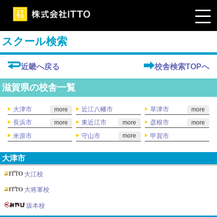
スクール検索
近畿へ戻る
校舎検索TOPへ
滋賀県の校舎一覧
大津市
近江八幡市
草津市
more
more
長浜市
東近江市
彦根市
more
more
more
米原市
守山市
甲賀市
more
大津市
大江校
大将軍校
坂本校