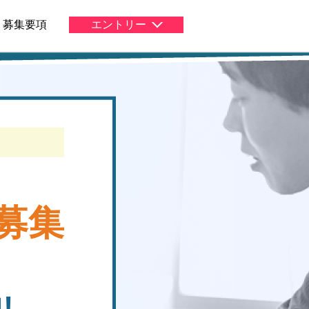
募集要項
エントリー
募集
!