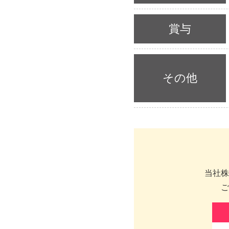
賞与
その他
当社株
ご